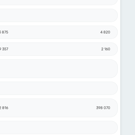
3 875
4 820
9 357
2 160
2 816
398 070