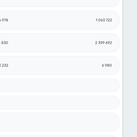
6 978
1 063 722
4 830
2 399 692
3 232
6 980