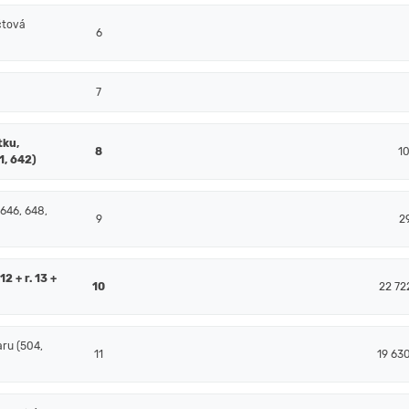
čtová
6
7
tku,
8
1
1, 642)
 646, 648,
9
2
2 + r. 13 +
10
22 72
ru (504,
11
19 63