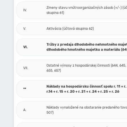
Zmeny stavu vnútroorganizačných zásob (+/-) (ú
IV.
skupina 61)
V.
Aktivácia (účtová skupina 62)
Tržby z predaja dlhodobého nehmotného maje
VI.
dlhodobého hmotného majetku a materiálu (64
Ostatné výnosy z hospodárskej činnosti (644, 645,
VII.
655, 657)
Náklady na hospodársku činnosť spolu r. 11 + r. 1
**
r.14 + r. 15 + r. 20 + r. 21 + r. 24 + r. 25 + r. 26
Náklady vynaložené na obstaranie predaného tova
A.
507)