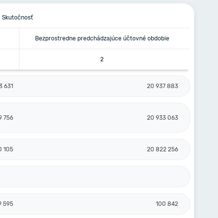
Skutočnosť
Bezprostredne predchádzajúce účtovné obdobie
2
3 631
20 937 883
9 756
20 933 063
0 105
20 822 256
9 595
100 842