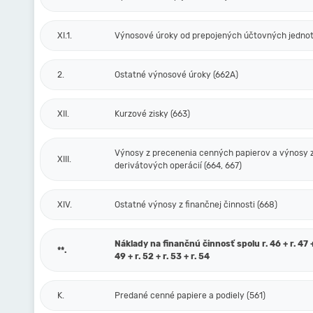
XI.1.
Výnosové úroky od prepojených účtovných jednot
2.
Ostatné výnosové úroky (662A)
XII.
Kurzové zisky (663)
Výnosy z precenenia cenných papierov a výnosy 
XIII.
derivátových operácií (664, 667)
XIV.
Ostatné výnosy z finančnej činnosti (668)
Náklady na finančnú činnosť spolu r. 46 + r. 47 + 
**.
49 + r. 52 + r. 53 + r. 54
K.
Predané cenné papiere a podiely (561)