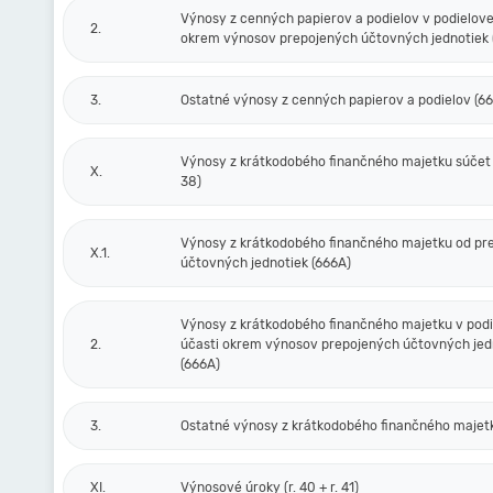
Výnosy z cenných papierov a podielov v podielove
2.
okrem výnosov prepojených účtovných jednotiek 
3.
Ostatné výnosy z cenných papierov a podielov (6
Výnosy z krátkodobého finančného majetku súčet (r
X.
38)
Výnosy z krátkodobého finančného majetku od pr
X.1.
účtovných jednotiek (666A)
Výnosy z krátkodobého finančného majetku v podi
2.
účasti okrem výnosov prepojených účtovných jed
(666A)
3.
Ostatné výnosy z krátkodobého finančného majet
XI.
Výnosové úroky (r. 40 + r. 41)