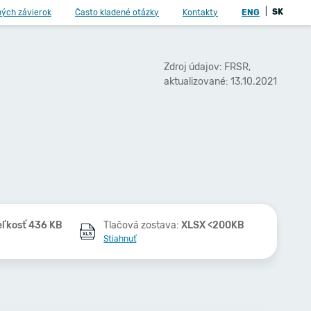
|
SK
ných závierok
Často kladené otázky
Kontakty
ENG
Zdroj údajov: FRSR,
aktualizované: 13.10.2021
eľkosť 436 KB
Tlačová zostava:
XLSX <200KB
Stiahnuť