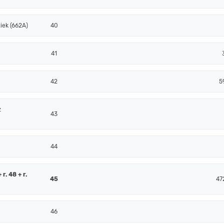
iek (662A)
40
41
42
5
z
43
44
r. 48 + r.
45
47
46