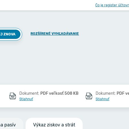
Čo je register účtov
ROZŠÍRENÉ VYHĽADÁVANIE
J ZNOVA
Dokument:
PDF veľkosť 508 KB
Dokument:
PDF v
Stiahnuť
Stiahnuť
na pasív
Výkaz ziskov a strát