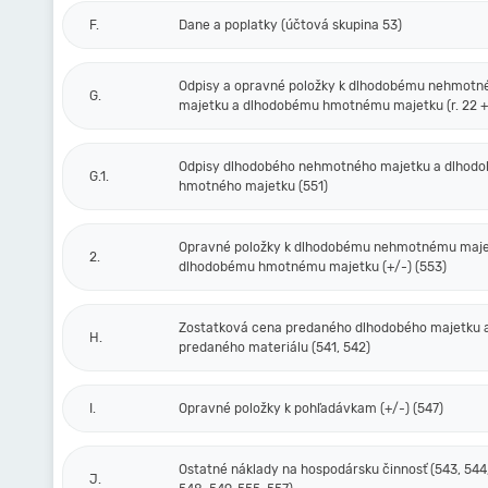
F.
Dane a poplatky (účtová skupina 53)
Odpisy a opravné položky k dlhodobému nehmot
G.
majetku a dlhodobému hmotnému majetku (r. 22 + 
Odpisy dlhodobého nehmotného majetku a dlhod
G.1.
hmotného majetku (551)
Opravné položky k dlhodobému nehmotnému maje
2.
dlhodobému hmotnému majetku (+/-) (553)
Zostatková cena predaného dlhodobého majetku 
H.
predaného materiálu (541, 542)
I.
Opravné položky k pohľadávkam (+/-) (547)
Ostatné náklady na hospodársku činnosť (543, 544,
J.