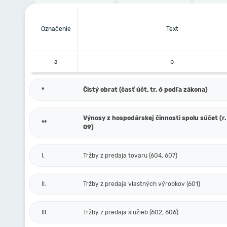
Označenie
Text
a
b
*
Čistý obrat (časť účt. tr. 6 podľa zákona)
Výnosy z hospodárskej činnosti spolu súčet (r. 
**
09)
I.
Tržby z predaja tovaru (604, 607)
II.
Tržby z predaja vlastných výrobkov (601)
III.
Tržby z predaja služieb (602, 606)