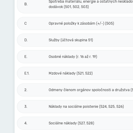
Spotreba materiálu, energie a ostatných nesklad
B.
dodávok (501, 502, 503)
C
Opravné položky k zásobám (+/-) (505)
D.
Služby (účtová skupina 51)
E.
Osobné náklady (r. 16 až r. 19)
E.1.
Mzdové náklady (521, 522)
2.
Odmeny členom orgánov spoločnosti a družstva (
3.
Náklady na sociálne poistenie (524, 525, 526)
4.
Sociálne náklady (527, 528)