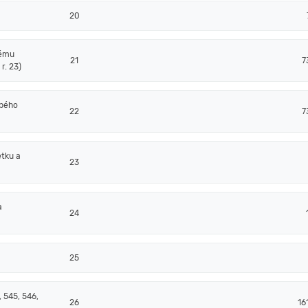
20
nému
21
7
r. 23)
obého
22
7
tku a
23
a
24
25
 545, 546,
26
16