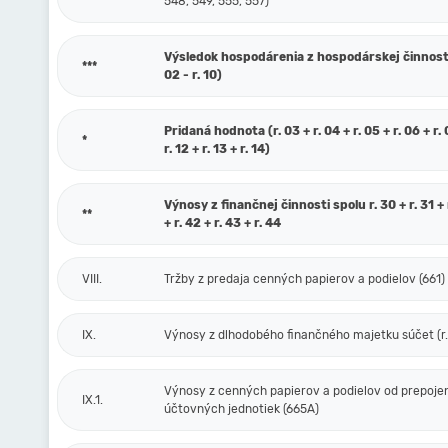
548, 549, 555, 557)
Výsledok hospodárenia z hospodárskej činnosti 
***
02 - r. 10)
Pridaná hodnota (r. 03 + r. 04 + r. 05 + r. 06 + r. 0
*
r. 12 + r. 13 + r. 14)
Výnosy z finančnej činnosti spolu r. 30 + r. 31 + r
**
+ r. 42 + r. 43 + r. 44
VIII.
Tržby z predaja cenných papierov a podielov (661)
IX.
Výnosy z dlhodobého finančného majetku súčet (r. 
Výnosy z cenných papierov a podielov od prepoje
IX.1.
účtovných jednotiek (665A)