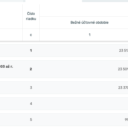
Číslo
riadku
Bežné účtovné obdobie
c
1
1
23 51
03 až r.
2
23 50
3
23 37
4
5
9