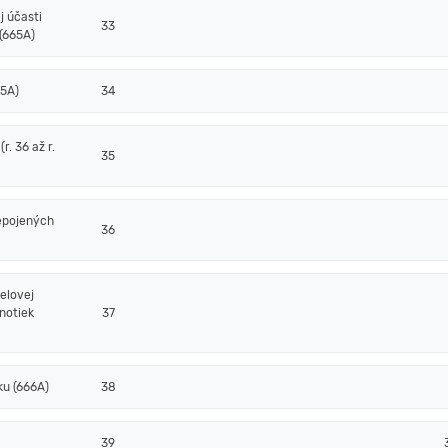
j účasti
33
(665A)
65A)
34
. 36 až r.
35
epojených
36
elovej
notiek
37
ku (666A)
38
39