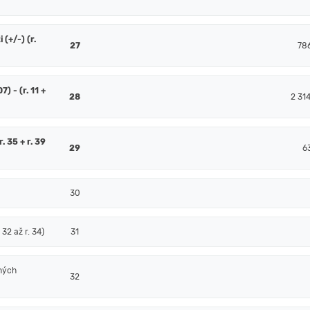
(+/-) (r.
27
78
7) - (r. 11 +
28
2 31
. 35 + r. 39
29
6
30
32 až r. 34)
31
ných
32