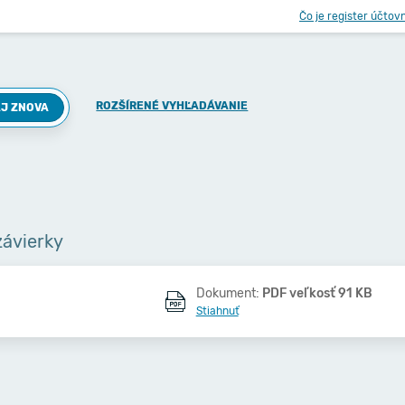
Čo je register účtov
ROZŠÍRENÉ VYHĽADÁVANIE
J ZNOVA
závierky
Dokument:
PDF veľkosť 91 KB
Stiahnuť