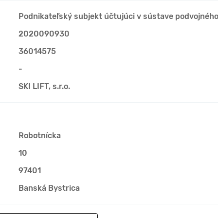
Podnikateľský subjekt účtujúci v sústave podvojnéh
2020090930
36014575
-
SKI LIFT, s.r.o.
Robotnícka
10
97401
Banská Bystrica