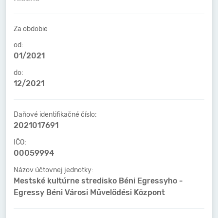
Za obdobie
od:
01/2021
do:
12/2021
Daňové identifikačné číslo:
2021017691
IČO:
00059994
Názov účtovnej jednotky:
Mestské kultúrne stredisko Béni Egressyho -
Egressy Béni Városi Művelődési Központ