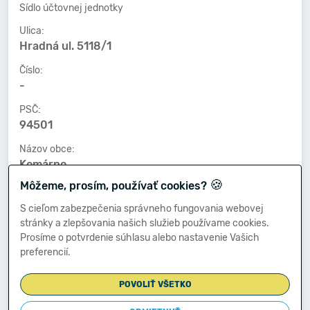
Sídlo účtovnej jednotky
Ulica:
Hradná ul. 5118/1
Číslo:
-
PSČ:
94501
Názov obce:
Komárno
🍪
Môžeme, prosím, používať cookies?
Číslo telefónu:
-
S cieľom zabezpečenia správneho fungovania webovej
stránky a zlepšovania našich služieb používame cookies.
Číslo faxu:
Prosíme o potvrdenie súhlasu alebo nastavenie Vašich
-
preferencií.
E-mailová adresa:
-
POVOLIŤ VŠETKO