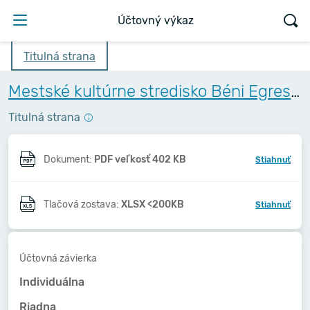
Účtovný výkaz
Titulná strana
Mestské kultúrne stredisko Béni Egressyho - Egressy Béni Városi Művelődési Központ
Titulná strana
Dokument:
PDF veľkosť 402 KB
Stiahnuť
Tlačová zostava:
XLSX <200KB
Stiahnuť
Účtovná závierka
Individuálna
Riadna