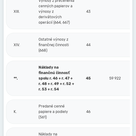
Výnosy z precenenia
cenných papierov a
XIII.
výnosy z
43
derivátových
operácií (664, 667)
Ostatné výnosy z
XIV.
finančnej činnosti
44
(668)
Náklady na
finančnú činnosť
**.
spolu r. 46 + r. 47 +
45
59 922
r. 48 + r. 49 + r. 52 +
r. 53 + r. 54
Predané cenné
K.
papiere a podiely
46
(561)
Náklady na