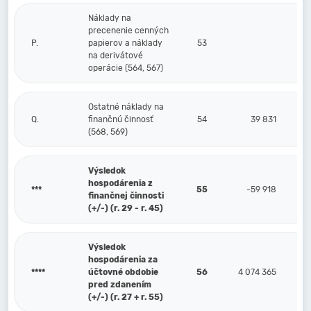
Náklady na
precenenie cenných
P.
papierov a náklady
53
na derivátové
operácie (564, 567)
Ostatné náklady na
Q.
finančnú činnosť
54
39 831
(568, 569)
Výsledok
hospodárenia z
***
55
-59 918
finančnej činnosti
(+/-) (r. 29 - r. 45)
Výsledok
hospodárenia za
****
účtovné obdobie
56
4 074 365
pred zdanením
(+/-) (r. 27 + r. 55)