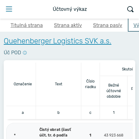
Účtovný výkaz
Titulná strana
Strana aktív
Strana pasív
Vý
Quehenberger Logistics SVK a.s.
Úč POD
Skutočno
Číslo
Bez
Označenie
Text
Bežné
riadku
pre
účtovné
obdobie
a
b
c
1
Čistý obrat (časť
*
účt. tr. 6 podľa
1
43 923 668