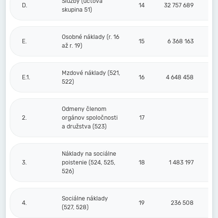
Služby (účtová
D.
14
32 757 689
skupina 51)
Osobné náklady (r. 16
E.
15
6 368 163
až r. 19)
Mzdové náklady (521,
E.1.
16
4 648 458
522)
Odmeny členom
2.
orgánov spoločnosti
17
a družstva (523)
Náklady na sociálne
3.
poistenie (524, 525,
18
1 483 197
526)
Sociálne náklady
4.
19
236 508
(527, 528)