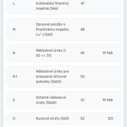
L.
krátkodobý finančný
47
majetok (566)
Opravné položky k
M.
finančnému majetku
48
(+/-) (565)
Nákladové úroky (r.
N.
49
19 968
50 + r. 51)
Nákladové úroky pre
N.1.
prepojené účtovné
50
jednotky (562A)
Ostatné nákladové
2.
51
19 968
úroky (562A)
O.
Kurzové straty (563)
52
123