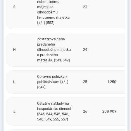
nehmotnému
2.
majetku a
23
dlhodobému
hmotnému majetku
(+/-) (553)
Zostatková cena
predaného
H.
dlhodobého majetku
24
a predaného
materiálu (541, 542)
Opravné položky k
I.
pohľadávkam (+/-)
25
1 250
(547)
Ostatné náklady na
hospodársku činnosť
J.
26
208 909
(543, 544, 545, 546,
548, 549, 555, 557)