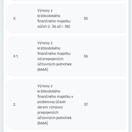
Výnosy z
krátkodobého
X.
35
finančného majetku
súčet (r. 36 až r. 38)
Výnosy z
krátkodobého
finančného majetku
X.1.
36
od prepojených
účtovných jednotiek
(666A)
Výnosy z
krátkodobého
finančného majetku v
podielovej účasti
2.
37
okrem výnosov
prepojených
účtovných jednotiek
(666A)