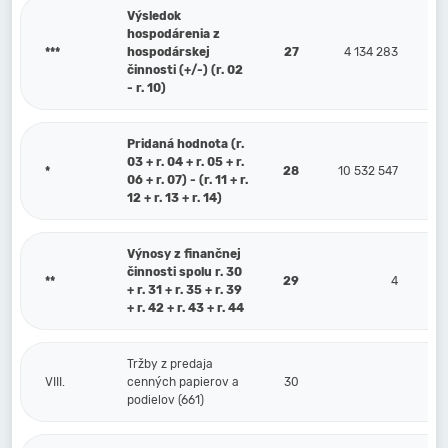
Výsledok
hospodárenia z
***
hospodárskej
27
4 134 283
činnosti (+/-) (r. 02
- r. 10)
Pridaná hodnota (r.
03 + r. 04 + r. 05 + r.
*
28
10 532 547
06 + r. 07) - (r. 11 + r.
12 + r. 13 + r. 14)
Výnosy z finančnej
činnosti spolu r. 30
**
29
4
+ r. 31 + r. 35 + r. 39
+ r. 42 + r. 43 + r. 44
Tržby z predaja
VIII.
cenných papierov a
30
podielov (661)