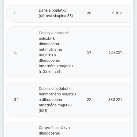
Dane a poplatky
F.
20
5 709
(účtová skupina 53)
Odpisy a opravné
položky k
dlhodobému
nehmotnému
G.
21
383 221
majetku a
dlhodobému
hmotnému majetku
(r. 22 + r. 23)
Odpisy dlhodobého
nehmotného majetku
G.1.
a dlhodobého
22
383 221
hmotného majetku
(551)
Opravné položky k
dlhodobému