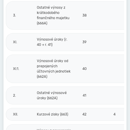
Ostatné výnosy z
krátkodobého
3.
38
finančného majetku
(666A)
Výnosové úroky (r.
XI.
39
40 + r. 41)
Výnosové úroky od
prepojených
XI.1.
40
účtovných jednotiek
(662A)
Ostatné výnosové
2.
41
úroky (662A)
XII.
Kurzové zisky (663)
42
4