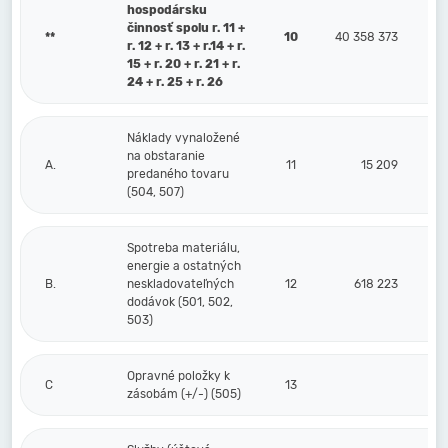
hospodársku
činnosť spolu r. 11 +
**
10
40 358 373
r. 12 + r. 13 + r.14 + r.
15 + r. 20 + r. 21 + r.
24 + r. 25 + r. 26
Náklady vynaložené
na obstaranie
A.
11
15 209
predaného tovaru
(504, 507)
Spotreba materiálu,
energie a ostatných
B.
neskladovateľných
12
618 223
dodávok (501, 502,
503)
Opravné položky k
C
13
zásobám (+/-) (505)