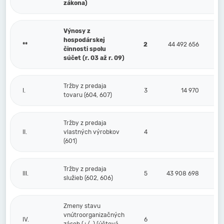
zákona)
Výnosy z
hospodárskej
**
2
44 492 656
činnosti spolu
súčet (r. 03 až r. 09)
Tržby z predaja
I.
3
14 970
tovaru (604, 607)
Tržby z predaja
II.
vlastných výrobkov
4
(601)
Tržby z predaja
III.
5
43 908 698
služieb (602, 606)
Zmeny stavu
vnútroorganizačných
IV.
6