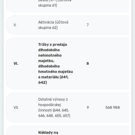
zásob (+/-) (účtová
skupina 61)
Aktivácia (účtová
V.
7
skupina 62)
Tržby z predaja
dlhodobého
nehmotného
majetku,
VI.
8
dlhodobého
hmotného majetku
a materiálu (641,
642)
Ostatné výnosy z
hospodárskej
VII.
9
568 988
činnosti (644, 645,
646, 648, 655, 657)
Náklady na