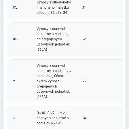
Výnosy z dlhodobého
IX.
finančného majetku
31
súčet (r. 32 až r. 34)
Výnosy z cenných
papierov a podielov
IX.1.
od prepojených
32
účtovných jednotiek
(665A)
Výnosy z cenných
papierov a podielov v
podielovej účasti
2.
okrem výnosov
33
prepojených
účtovných jednotiek
(665A)
Ostatné výnosy z
3.
cenných papierov a
34
podielov (665A)