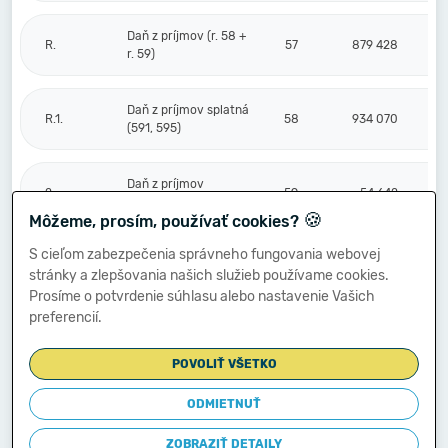
Daň z príjmov (r. 58 +
R.
57
879 428
r. 59)
Daň z príjmov splatná
R.1.
58
934 070
(591, 595)
Daň z príjmov
2.
59
-54 642
odložená (+/-) (592)
🍪
Môžeme, prosím, používať cookies?
S cieľom zabezpečenia správneho fungovania webovej
Prevod podielov na
stránky a zlepšovania našich služieb používame cookies.
výsledku
S.
hospodárenia
60
Prosíme o potvrdenie súhlasu alebo nastavenie Vašich
spoločníkom (+/-
preferencií.
596)
POVOLIŤ VŠETKO
Výsledok
hospodárenia za
ODMIETNUŤ
****
účtovné obdobie po
61
3 194 937
zdanení (+/-) (r. 56
ZOBRAZIŤ DETAILY