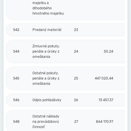
majetku a
dlhodobého
hmotného majetku
542
Predaný materiál
23
Zmluvné pokuty,
544
penále a úroky z
24
50,24
omeškania
Ostatné pokuty,
545
penále a úroky z
25
447 020,44
omeškania
546
Odpis pohľadávky
26
13 457,37
Ostatné náklady
548
na prevádzkovú
27
864 170,97
činnosť