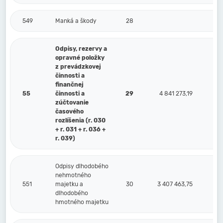
549
Manká a škody
28
Odpisy, rezervy a
opravné položky
z prevádzkovej
činnosti a
finančnej
55
činnosti a
29
4 841 273,19
zúčtovanie
časového
rozlíšenia (r. 030
+ r. 031 + r. 036 +
r. 039)
Odpisy dlhodobého
nehmotného
551
majetku a
30
3 407 463,75
dlhodobého
hmotného majetku