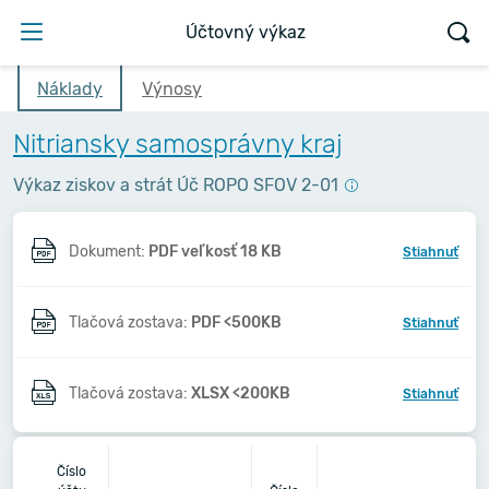
Účtovný výkaz
Náklady
Výnosy
Nitriansky samosprávny kraj
Výkaz ziskov a strát Úč ROPO SFOV 2-01
Dokument:
PDF veľkosť 18 KB
Stiahnuť
Tlačová zostava:
PDF <500KB
Stiahnuť
Tlačová zostava:
XLSX <200KB
Stiahnuť
2
Číslo