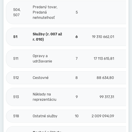
Predaný tovar,
504,
Predaná
5
507
nehnuteľnosť
Služby (r. 007 až
51
6
19 310 662,01
r. 010)
Opravy a
511
7
17 113 615,81
udržiavanie
512
Cestovné
8
88 634,80
Náklady na
513
9
99 317,31
reprezentáciu
518
Ostatné služby
10
2 009 094,09