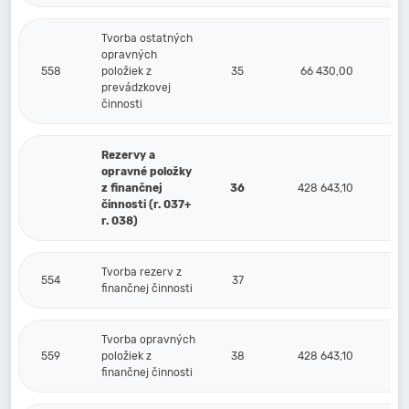
Tvorba ostatných
opravných
558
položiek z
35
66 430,00
prevádzkovej
činnosti
Rezervy a
opravné položky
z finančnej
36
428 643,10
činnosti (r. 037+
r. 038)
Tvorba rezerv z
554
37
finančnej činnosti
Tvorba opravných
559
položiek z
38
428 643,10
finančnej činnosti