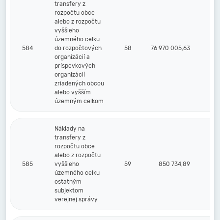
transfery z
rozpočtu obce
alebo z rozpočtu
vyššieho
územného celku
584
do rozpočtových
58
76 970 005,63
organizácií a
príspevkových
organizácií
zriadených obcou
alebo vyšším
územným celkom
Náklady na
transfery z
rozpočtu obce
alebo z rozpočtu
585
vyššieho
59
850 734,89
územného celku
ostatným
subjektom
verejnej správy