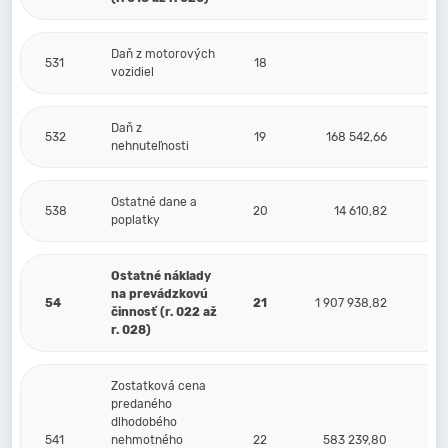
Daň z motorových
531
18
vozidiel
Daň z
532
19
168 542,66
nehnuteľnosti
Ostatné dane a
538
20
14 610,82
poplatky
Ostatné náklady
na prevádzkovú
54
21
1 907 938,82
činnosť (r. 022 až
r. 028)
Zostatková cena
predaného
dlhodobého
541
nehmotného
22
583 239,80