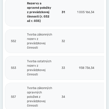
Rezervy a
opravné položky
z prevádzkovej
31
1 005 166,34
činnosti (r. 032
až r. 035)
Tvorba zákonných
rezerv z
552
32
prevádzkovej
činnosti
Tvorba ostatných
rezerv z
553
33
938 736,34
prevádzkovej
činnosti
Tvorba zákonných
opravných
557
položiek z
34
prevádzkovej
činnosti