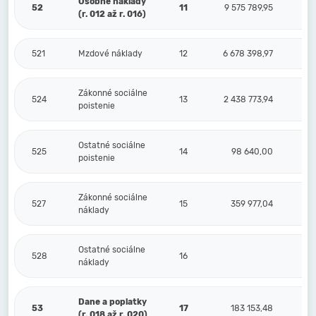
Osobné náklady
52
11
9 575 789,95
(r. 012 až r. 016)
521
Mzdové náklady
12
6 678 398,97
Zákonné sociálne
524
13
2 438 773,94
poistenie
Ostatné sociálne
525
14
98 640,00
poistenie
Zákonné sociálne
527
15
359 977,04
náklady
Ostatné sociálne
528
16
náklady
Dane a poplatky
53
17
183 153,48
(r. 018 až r. 020)