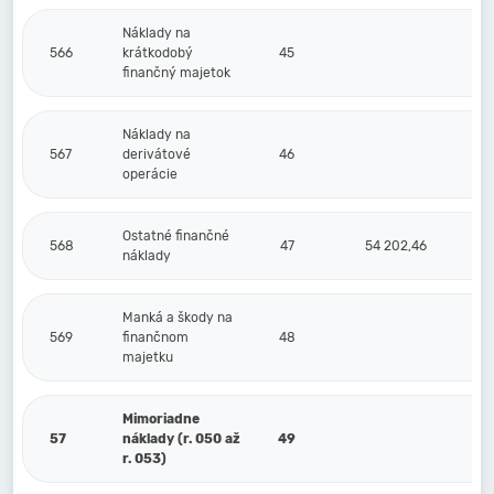
Náklady na
566
krátkodobý
45
finančný majetok
Náklady na
567
derivátové
46
operácie
Ostatné finančné
568
47
54 202,46
náklady
Manká a škody na
569
finančnom
48
majetku
Mimoriadne
57
náklady (r. 050 až
49
r. 053)