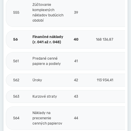
Zúčtovanie
komplexných
555
39
nákladov budúcich
období
Finančné náklady
56
40
168 136,87
(r. 041 až r. 048)
Predané cenné
561
41
papiere a podiely
562
Úroky
42
113 934,41
563
Kurzové straty
43
Náklady na
564
precenenie
44
cenných papierov