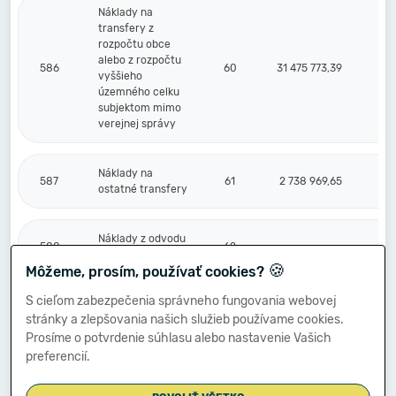
Náklady na
transfery z
rozpočtu obce
alebo z rozpočtu
586
60
31 475 773,39
vyššieho
územného celku
subjektom mimo
verejnej správy
Náklady na
587
61
2 738 969,65
ostatné transfery
Náklady z odvodu
588
62
príjmov
🍪
Môžeme, prosím, používať cookies?
S cieľom zabezpečenia správneho fungovania webovej
Náklady z
stránky a zlepšovania našich služieb používame cookies.
589
budúceho odvodu
63
príjmov
Prosíme o potvrdenie súhlasu alebo nastavenie Vašich
preferencií.
Účtové skupiny