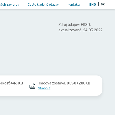
|
SK
ných závierok
Často kladené otázky
Kontakty
ENG
Zdroj údajov: FRSR,
aktualizované: 24.03.2022
eľkosť 446 KB
Tlačová zostava:
XLSX <200KB
Stiahnuť