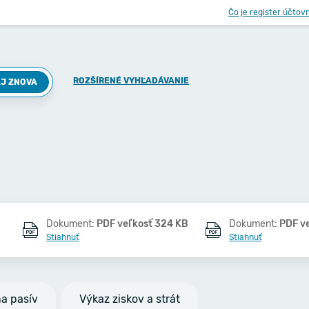
Čo je register účtov
ROZŠÍRENÉ VYHĽADÁVANIE
J ZNOVA
Dokument:
PDF veľkosť 324 KB
Dokument:
PDF v
Stiahnuť
Stiahnuť
na pasív
Výkaz ziskov a strát