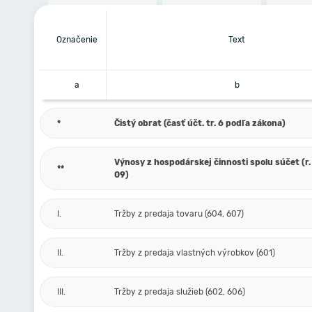
Označenie
Text
a
b
*
Čistý obrat (časť účt. tr. 6 podľa zákona)
Výnosy z hospodárskej činnosti spolu súčet (r. 
**
09)
I.
Tržby z predaja tovaru (604, 607)
II.
Tržby z predaja vlastných výrobkov (601)
III.
Tržby z predaja služieb (602, 606)