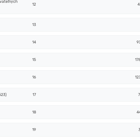
ovateľných
12
4
13
14
9
15
17
16
12
523)
17
18
4
19