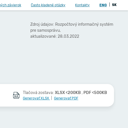
|
SK
ných závierok
Často kladené otázky
Kontakty
ENG
Zdroj údajov: Rozpočtový informačný systém
pre samosprávu,
aktualizované: 28.03.2022
Tlačová zostava:
XLSX <200KB
,
PDF <500KB
Generovať XLSX
|
Generovať PDF