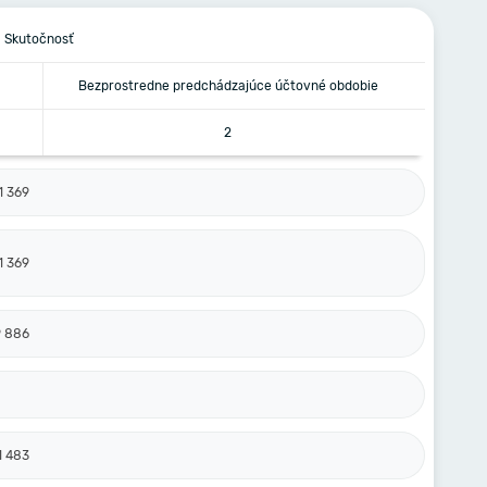
Skutočnosť
Bezprostredne predchádzajúce účtovné obdobie
2
1 369
1 369
9 886
1 483