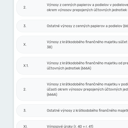
Výnosy z cenných papierov a podielov v podielove
2.
okrem výnosov prepojených účtovných jednotiek 
3.
Ostatné výnosy z cenných papierov a podielov (6
Výnosy z krátkodobého finančného majetku súčet (r
X.
38)
Výnosy z krátkodobého finančného majetku od pr
X.1.
účtovných jednotiek (666A)
Výnosy z krátkodobého finančného majetku v podi
2.
účasti okrem výnosov prepojených účtovných jed
(666A)
3.
Ostatné výnosy z krátkodobého finančného majet
XI.
Výnosové úroky (r. 40 + r. 41)