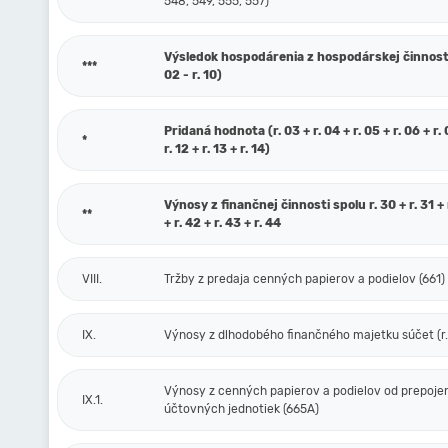
548, 549, 555, 557)
Výsledok hospodárenia z hospodárskej činnosti 
***
02 - r. 10)
Pridaná hodnota (r. 03 + r. 04 + r. 05 + r. 06 + r. 0
*
r. 12 + r. 13 + r. 14)
Výnosy z finančnej činnosti spolu r. 30 + r. 31 + r
**
+ r. 42 + r. 43 + r. 44
VIII.
Tržby z predaja cenných papierov a podielov (661)
IX.
Výnosy z dlhodobého finančného majetku súčet (r. 
Výnosy z cenných papierov a podielov od prepoje
IX.1.
účtovných jednotiek (665A)