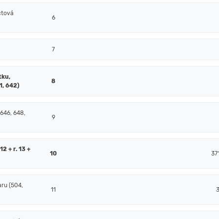
čtová
6
7
tku,
8
1, 642)
 646, 648,
9
2 + r. 13 +
10
37
ru (504,
11
3