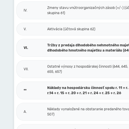
Zmeny stavu vnútroorganizačných zásob (+/-) (ú
IV.
skupina 61)
V.
Aktivácia (účtová skupina 62)
Tržby z predaja dlhodobého nehmotného maje
VI.
dlhodobého hmotného majetku a materiálu (64
Ostatné výnosy z hospodárskej činnosti (644, 645,
VII.
655, 657)
Náklady na hospodársku činnosť spolu r. 11 + r. 1
**
r.14 + r. 15 + r. 20 + r. 21 + r. 24 + r. 25 + r. 26
Náklady vynaložené na obstaranie predaného tova
A.
507)