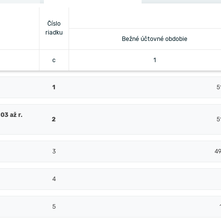
Číslo
riadku
Bežné účtovné obdobie
c
1
1
5
03 až r.
2
5
3
4
4
5