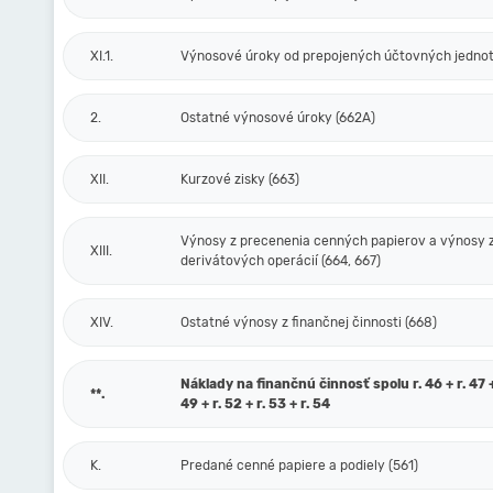
XI.1.
Výnosové úroky od prepojených účtovných jednot
2.
Ostatné výnosové úroky (662A)
XII.
Kurzové zisky (663)
Výnosy z precenenia cenných papierov a výnosy 
XIII.
derivátových operácií (664, 667)
XIV.
Ostatné výnosy z finančnej činnosti (668)
Náklady na finančnú činnosť spolu r. 46 + r. 47 + 
**.
49 + r. 52 + r. 53 + r. 54
K.
Predané cenné papiere a podiely (561)