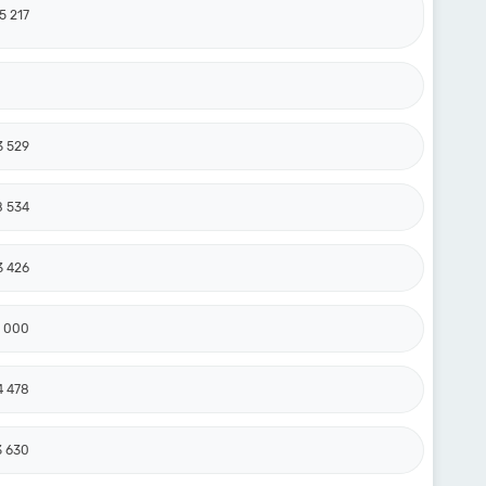
5 217
3 529
8 534
3 426
7 000
4 478
3 630