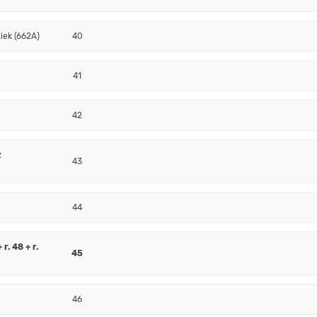
iek (662A)
40
41
42
z
43
44
r. 48 + r.
45
46