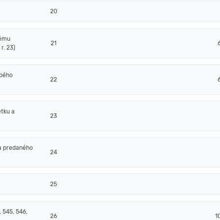
20
nému
21
r. 23)
obého
22
tku a
23
a predaného
24
25
 545, 546,
26
1