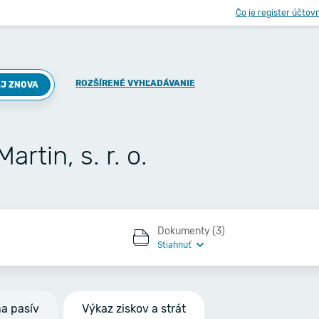
Čo je register účtov
ROZŠÍRENÉ VYHĽADÁVANIE
J ZNOVA
tin, s. r. o.
Dokumenty (3)
Stiahnuť
na pasív
Výkaz ziskov a strát