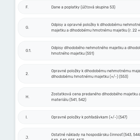
F.
Dane a poplatky (účtová skupina 53)
Odpisy a opravné položky k dlhodobému nehmot
G.
majetku a dlhodobému hmotnému majetku (r. 22 + 
Odpisy dlhodobého nehmotného majetku a dlhod
G.1.
hmotného majetku (551)
Opravné položky k dlhodobému nehmotnému maje
2.
dlhodobému hmotnému majetku (+/-) (553)
Zostatková cena predaného dlhodobého majetku 
H.
materiálu (541, 542)
I.
Opravné položky k pohľadávkam (+/-) (547)
Ostatné náklady na hospodársku činnosť (543, 544,
J.