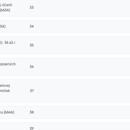
j účasti
33
(665A)
65A)
34
. 36 až r.
35
epojených
36
elovej
notiek
37
ku (666A)
38
39