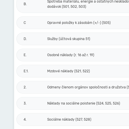
Spotreba materiálu, energie a ostatných nesklad
B.
dodávok (501, 502, 503)
C
Opravné položky k zásobám (+/-) (505)
D.
Služby (účtová skupina 51)
E.
Osobné náklady (r. 16 až r. 19)
E.1.
Mzdové náklady (521, 522)
2.
Odmeny členom orgánov spoločnosti a družstva (
3.
Náklady na sociálne poistenie (524, 525, 526)
4.
Sociálne náklady (527, 528)