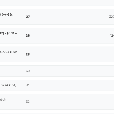
(+/-) (r.
27
-32
7) - (r. 11 +
28
-12
. 35 + r. 39
29
30
32 až r. 34)
31
ných
32