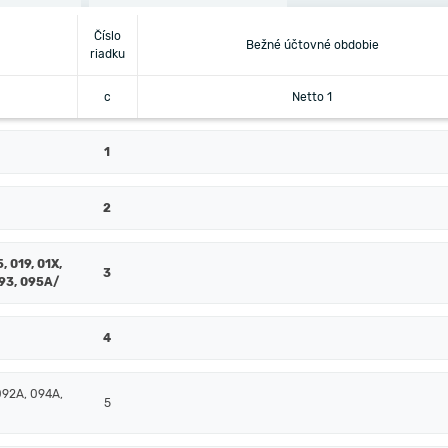
Číslo
Bežné účtovné obdobie
riadku
c
Netto 1
1
2
, 019, 01X,
3
093, 095A/
4
092A, 094A,
5