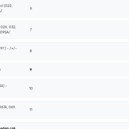
cí (022,
6
A/
 02X, 032,
7
 095A/
7 ) - /+/-
8
)
9
3A) -
10
067A, 069,
11
jeden rok