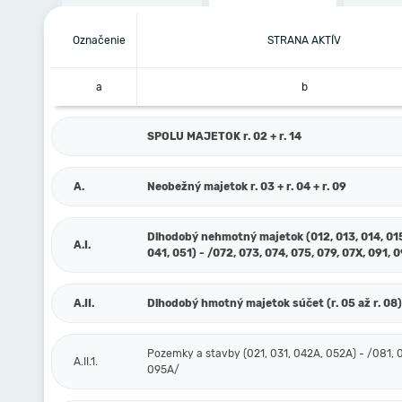
Označenie
STRANA AKTÍV
a
b
SPOLU MAJETOK r. 02 + r. 14
A.
Neobežný majetok r. 03 + r. 04 + r. 09
Dlhodobý nehmotný majetok (012, 013, 014, 015
A.I.
041, 051) - /072, 073, 074, 075, 079, 07X, 091, 
A.II.
Dlhodobý hmotný majetok súčet (r. 05 až r. 08)
Pozemky a stavby (021, 031, 042A, 052A) - /081, 
A.II.1.
095A/