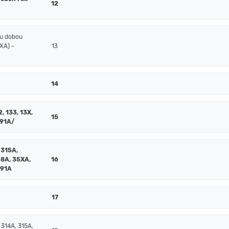
12
ou dobou
XA) -
13
14
2, 133, 13X,
15
391A/
 315A,
58A, 35XA,
16
391A
17
 314A, 315A,