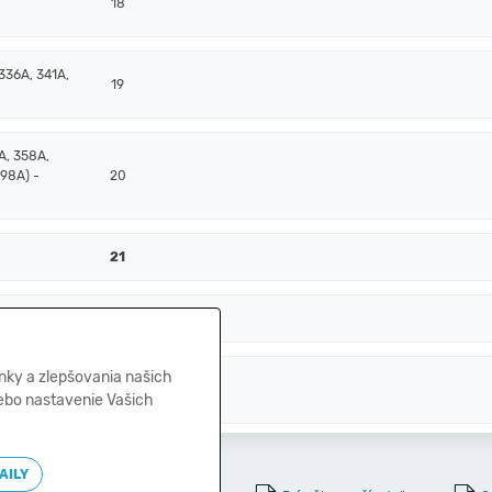
18
336A, 341A,
19
A, 358A,
398A) -
20
21
A, +/- 261)
22
nky a zlepšovania našich
, 259, 314A)
23
lebo nastavenie Vašich
AILY