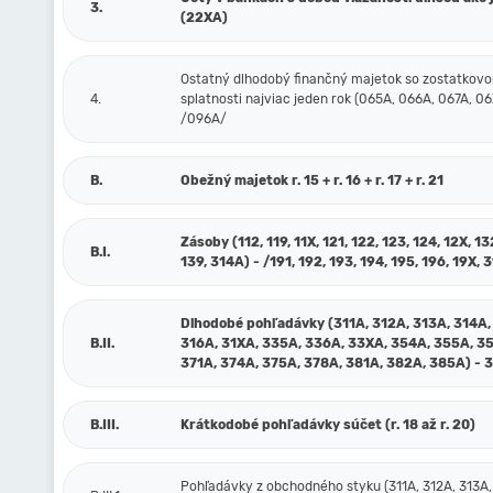
3.
(22XA)
Ostatný dlhodobý finančný majetok so zostatkov
4.
splatnosti najviac jeden rok (065A, 066A, 067A, 06
/096A/
B.
Obežný majetok r. 15 + r. 16 + r. 17 + r. 21
Zásoby (112, 119, 11X, 121, 122, 123, 124, 12X, 13
B.I.
139, 314A) - /191, 192, 193, 194, 195, 196, 19X, 
Dlhodobé pohľadávky (311A, 312A, 313A, 314A,
B.II.
316A, 31XA, 335A, 336A, 33XA, 354A, 355A, 3
371A, 374A, 375A, 378A, 381A, 382A, 385A) - 
B.III.
Krátkodobé pohľadávky súčet (r. 18 až r. 20)
Pohľadávky z obchodného styku (311A, 312A, 313A,