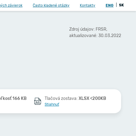
|
SK
ných závierok
Často kladené otázky
Kontakty
ENG
Zdroj údajov: FRSR,
aktualizované: 30.03.2022
eľkosť 166 KB
Tlačová zostava:
XLSX <200KB
Stiahnuť