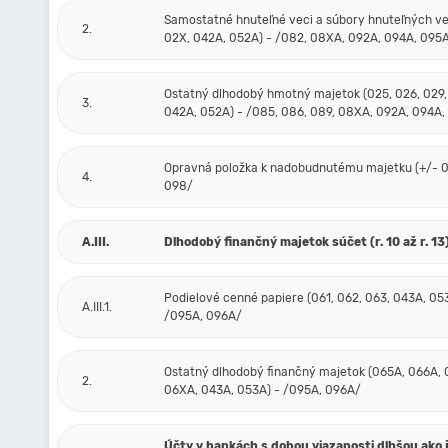
Samostatné hnuteľné veci a súbory hnuteľných ve
2.
02X, 042A, 052A) - /082, 08XA, 092A, 094A, 095
Ostatný dlhodobý hmotný majetok (025, 026, 029,
3.
042A, 052A) - /085, 086, 089, 08XA, 092A, 094A,
Opravná položka k nadobudnutému majetku (+/- 09
4.
098/
A.III.
Dlhodobý finančný majetok súčet (r. 10 až r. 13
Podielové cenné papiere (061, 062, 063, 043A, 05
A.III.1.
/095A, 096A/
Ostatný dlhodobý finančný majetok (065A, 066A, 
2.
06XA, 043A, 053A) - /095A, 096A/
Účty v bankách s dobou viazanosti dlhšou ako 