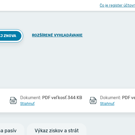
Čo je register účtov
ROZŠÍRENÉ VYHĽADÁVANIE
J ZNOVA
Dokument:
PDF veľkosť 344 KB
Dokument:
PDF v
Stiahnuť
Stiahnuť
na pasív
Výkaz ziskov a strát