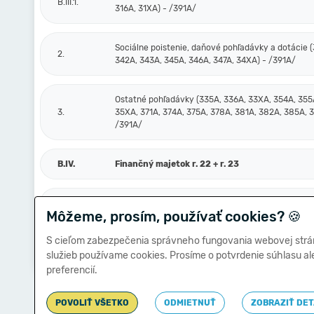
B.III.1.
316A, 31XA) - /391A/
Sociálne poistenie, daňové pohľadávky a dotácie (
2.
342A, 343A, 345A, 346A, 347A, 34XA) - /391A/
Ostatné pohľadávky (335A, 336A, 33XA, 354A, 355
3.
35XA, 371A, 374A, 375A, 378A, 381A, 382A, 385A, 
/391A/
B.IV.
Finančný majetok r. 22 + r. 23
B.IV.1.
Peniaze a účty v bankách (211, 213, 21X, 221A, 22X
Môžeme, prosím, používať cookies?
🍪
S cieľom zabezpečenia správneho fungovania webovej strá
Ostatné finančné účty (251, 252, 253, 256, 257, 25X
2.
služieb používame cookies. Prosíme o potvrdenie súhlasu a
- /291, 29X/
preferencií.
POVOLIŤ VŠETKO
ODMIETNUŤ
ZOBRAZIŤ DET