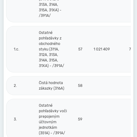
313A, 314A,
315A, 31XA) -
/391A/
Ostatné
pohľadávky z
obchodného
1.c.
styku (311A,
57
1 021 409
716
312A, 313A,
314A, 315A,
31XA) - /391A/
Čistá hodnota
2.
58
zákazky (316A)
Ostatné
pohľadávky voči
prepojeným
3.
59
účtovným
jednotkám
(351A) - /391A/