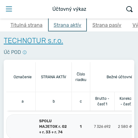
Účtovný výkaz
Titulná strana
Strana aktív
Strana pasív
Vý
TECHNOTUR s.r.o.
Úč POD
Číslo
Označenie
STRANA AKTÍV
Bežné účtovné ob
riadku
Brutto -
Korekcia
a
b
c
časť 1
- časť 2
SPOLU
MAJETOK r. 02
1
7 326 692
2 580 499
+ r. 33 + r. 74