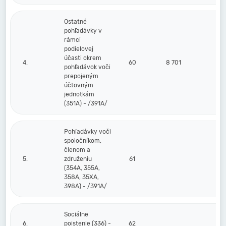
Ostatné
pohľadávky v
rámci
podielovej
účasti okrem
4.
60
8 701
pohľadávok voči
prepojeným
účtovným
jednotkám
(351A) - /391A/
Pohľadávky voči
spoločníkom,
členom a
5.
združeniu
61
(354A, 355A,
358A, 35XA,
398A) - /391A/
Sociálne
6.
poistenie (336) -
62