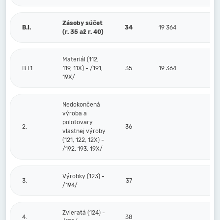
Zásoby súčet
B.I.
34
19 364
(r. 35 až r. 40)
Materiál (112,
B.I.1.
119, 11X) - /191,
35
19 364
19X/
Nedokončená
výroba a
polotovary
2.
36
vlastnej výroby
(121, 122, 12X) -
/192, 193, 19X/
Výrobky (123) -
3.
37
/194/
Zvieratá (124) -
4.
38