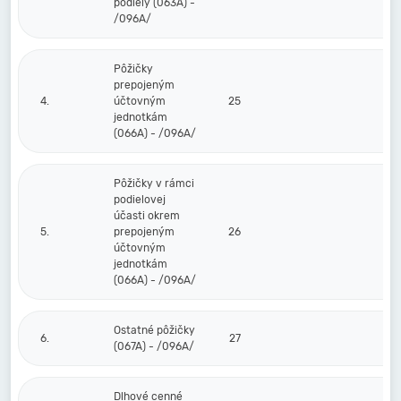
podiely (063A) -
/096A/
Pôžičky
prepojeným
4.
účtovným
25
jednotkám
(066A) - /096A/
Pôžičky v rámci
podielovej
účasti okrem
5.
prepojeným
26
účtovným
jednotkám
(066A) - /096A/
Ostatné pôžičky
6.
27
(067A) - /096A/
Dlhové cenné