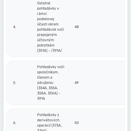
Ostatné
pohľadávky v
rámci
podielovej
účasti okrem
4.
48
pohľadávok voči
prepojeným
účtovným
jednotkám
(351A) - /391A/
Pohľadávky voči
spoločníkom,
členom a
5.
združeniu
49
(354A, 355A,
358A, 35XA) -
391A
Pohľadávky z
derivátových
6.
50
operácií (373A,
376A)