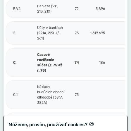
Peniaze (211,
B.V.1.
72
5 896
213, 21X)
Účty v bankách
2.
(221A, 22X +/-
73
1 519 695
261)
Časové
rozlíšenie
C.
74
186
súčet (r. 75 až
r. 78)
Náklady
budúcich období
C.1.
75
dlhodobé (381A,
382A)
Náklady
🍪
Môžeme, prosím, používať cookies?
budúcich období
2.
76
krátkodobé