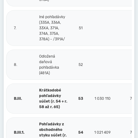
Iné pohľadávky
(335A, 336A,
7.
33XA, 371A,
51
374A, 375A,
378A) - /391A/
Odložená
daňová
8.
52
pohľadávka
(481A)
Krátkodobé
pohľadávky
B.III.
53
1 030 110
716
súčet (r. 54 + r.
58 až r. 65)
Pohľadávky z
obchodného
B.III.1.
54
1 021 409
716
styku súčet (r.