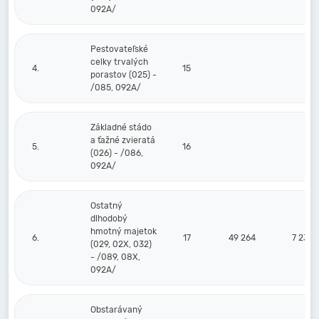
092A/
Pestovateľské
celky trvalých
4.
15
porastov (025) -
/085, 092A/
Základné stádo
a ťažné zvieratá
5.
16
(026) - /086,
092A/
Ostatný
dlhodobý
hmotný majetok
6.
17
49 264
7 236
(029, 02X, 032)
- /089, 08X,
092A/
Obstarávaný