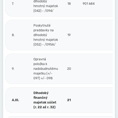
dlhodobý
7.
18
901 684
hmotný majetok
(042) - /094/
Poskytnuté
preddavky na
8.
dlhodobý
19
hmotný majetok
(052) - /095A/
Opravná
položka k
9.
nadobudnutému
20
majetku (+/-
097) +/- 098
Dlhodobý
finančný
A.III.
21
majetok súčet
(r. 22 až r. 32)