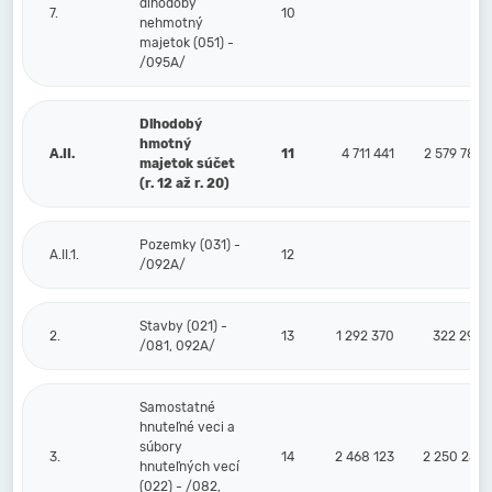
dlhodobý
7.
10
nehmotný
majetok (051) -
/095A/
Dlhodobý
hmotný
A.II.
11
4 711 441
2 579 783
majetok súčet
(r. 12 až r. 20)
Pozemky (031) -
A.II.1.
12
/092A/
Stavby (021) -
2.
13
1 292 370
322 290
/081, 092A/
Samostatné
hnuteľné veci a
súbory
3.
14
2 468 123
2 250 257
hnuteľných vecí
(022) - /082,