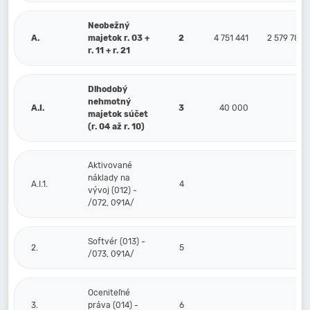
Neobežný
A.
majetok r. 03 +
2
4 751 441
2 579 783
r. 11 + r. 21
Dlhodobý
nehmotný
A.I.
3
40 000
majetok súčet
(r. 04 až r. 10)
Aktivované
náklady na
A.I.1.
4
vývoj (012) -
/072, 091A/
Softvér (013) -
2.
5
/073, 091A/
Oceniteľné
3.
práva (014) -
6