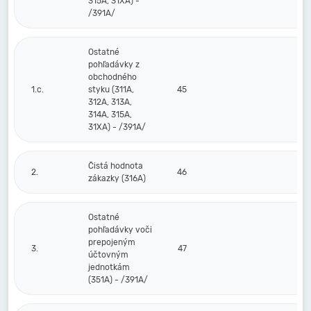
315A, 31XA) -
/391A/
Ostatné
pohľadávky z
obchodného
1.c.
styku (311A,
45
312A, 313A,
314A, 315A,
31XA) - /391A/
Čistá hodnota
2.
46
zákazky (316A)
Ostatné
pohľadávky voči
prepojeným
3.
47
účtovným
jednotkám
(351A) - /391A/