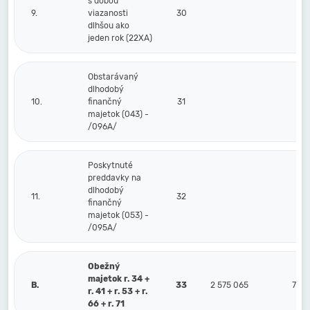
s dobou
9.
viazanosti
30
dlhšou ako
jeden rok (22XA)
Obstarávaný
dlhodobý
10.
finančný
31
majetok (043) -
/096A/
Poskytnuté
preddavky na
dlhodobý
11.
32
finančný
majetok (053) -
/095A/
Obežný
majetok r. 34 +
B.
33
2 575 065
716
r. 41 + r. 53 + r.
66 + r. 71