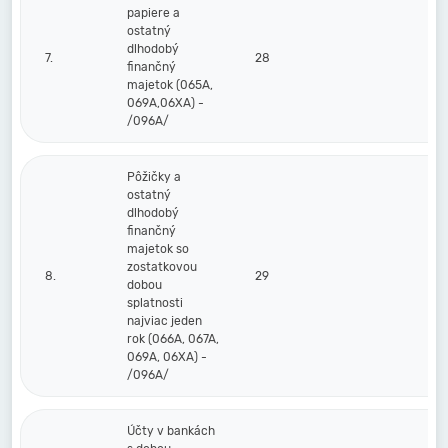
papiere a
ostatný
dlhodobý
7.
28
finančný
majetok (065A,
069A,06XA) -
/096A/
Pôžičky a
ostatný
dlhodobý
finančný
majetok so
zostatkovou
8.
29
dobou
splatnosti
najviac jeden
rok (066A, 067A,
069A, 06XA) -
/096A/
Účty v bankách