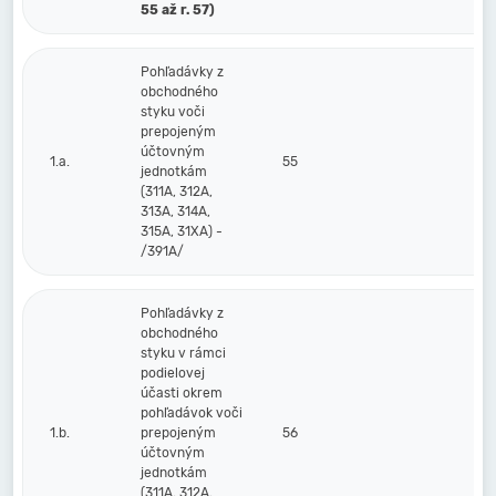
55 až r. 57)
Pohľadávky z
obchodného
styku voči
prepojeným
účtovným
1.a.
55
jednotkám
(311A, 312A,
313A, 314A,
315A, 31XA) -
/391A/
Pohľadávky z
obchodného
styku v rámci
podielovej
účasti okrem
pohľadávok voči
1.b.
prepojeným
56
účtovným
jednotkám
(311A, 312A,