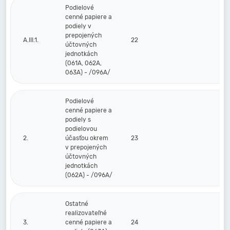
Podielové
cenné papiere a
podiely v
prepojených
A.III.1.
22
účtovných
jednotkách
(061A, 062A,
063A) - /096A/
Podielové
cenné papiere a
podiely s
podielovou
2.
účasťou okrem
23
v prepojených
účtovných
jednotkách
(062A) - /096A/
Ostatné
realizovateľné
3.
cenné papiere a
24