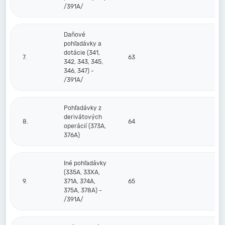
/391A/
Daňové
pohľadávky a
dotácie (341,
7.
63
342, 343, 345,
346, 347) -
/391A/
Pohľadávky z
derivátových
8.
64
operácií (373A,
376A)
Iné pohľadávky
(335A, 33XA,
9.
371A, 374A,
65
375A, 378A) -
/391A/