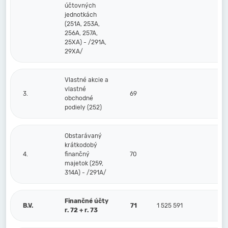
účtovných
jednotkách
(251A, 253A,
256A, 257A,
25XA) - /291A,
29XA/
Vlastné akcie a
vlastné
3.
69
obchodné
podiely (252)
Obstarávaný
krátkodobý
4.
finančný
70
majetok (259,
314A) - /291A/
Finančné účty
B.V.
71
1 525 591
r. 72 + r. 73