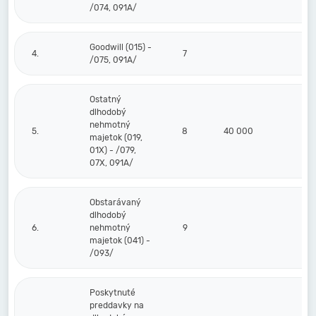
/074, 091A/
Goodwill (015) -
4.
7
/075, 091A/
Ostatný
dlhodobý
nehmotný
5.
8
40 000
majetok (019,
01X) - /079,
07X, 091A/
Obstarávaný
dlhodobý
6.
nehmotný
9
majetok (041) -
/093/
Poskytnuté
preddavky na