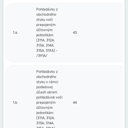
Pohľadávky z
obchodného
styku voči
prepojeným
účtovným
1.a.
43
jednotkám
(311A, 312A,
313A, 314A,
315A, 31XA) -
/391A/
Pohľadávky z
obchodného
styku v rámci
podielovej
účasti okrem
pohľadávok voči
1.b.
prepojeným
44
účtovným
jednotkám
(311A, 312A,
313A, 314A,