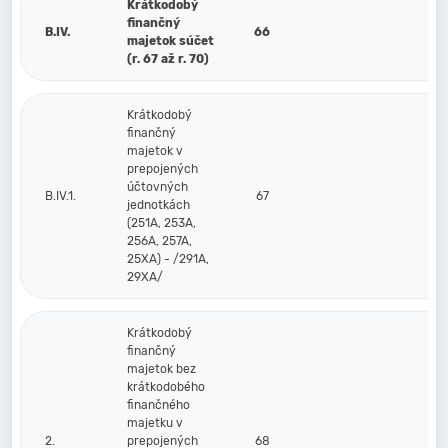
Krátkodobý
finančný
B.IV.
66
majetok súčet
(r. 67 až r. 70)
Krátkodobý
finančný
majetok v
prepojených
účtovných
B.IV.1.
67
jednotkách
(251A, 253A,
256A, 257A,
25XA) - /291A,
29XA/
Krátkodobý
finančný
majetok bez
krátkodobého
finančného
majetku v
2.
prepojených
68