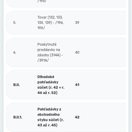
/195/
Tovar (132, 133,
5.
13X, 139) - /196,
39
19X/
Poskytnuté
preddavky na
6.
40
zásoby (314A) -
/391A/
Dlhodobé
pohľadávky
B.II.
41
súčet (r. 42 + r.
46 až r. 52)
Pohľadávky z
obchodného
B.II.1.
42
styku súčet (r.
43 až r. 45)