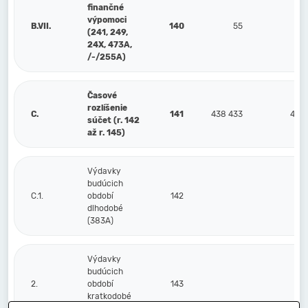
finančné
výpomoci
B.VII.
140
55
(241, 249,
24X, 473A,
/-/255A)
Časové
rozlíšenie
C.
141
438 433
482
súčet (r. 142
až r. 145)
Výdavky
budúcich
C.1.
období
142
dlhodobé
(383A)
Výdavky
budúcich
2.
období
143
kratkodobé