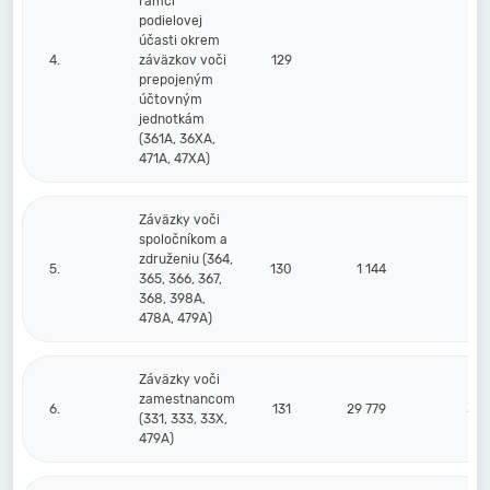
rámci
podielovej
účasti okrem
4.
záväzkov voči
129
prepojeným
účtovným
jednotkám
(361A, 36XA,
471A, 47XA)
Záväzky voči
spoločníkom a
združeniu (364,
5.
130
1 144
1
365, 366, 367,
368, 398A,
478A, 479A)
Záväzky voči
zamestnancom
6.
131
29 779
38 
(331, 333, 33X,
479A)