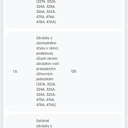
(321A, 322A,
324A, 325A,
326A, 32XA,
475A, 476A,
478A, 47XA)
Záväzky z
obchodného
styku v rámci
podielovej
účasti okrem
záväzkov voči
prepojeným
1.b.
125
účtovným
jednotkám
(321A, 322A,
324A, 325A,
326A, 32XA,
475A, 476A,
478A, 47XA)
Ostatné
záväzky z