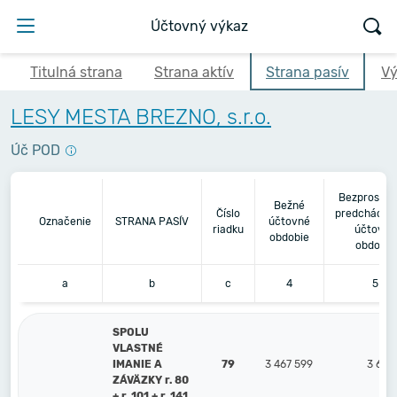
Účtovný výkaz
Titulná strana
Strana aktív
Strana pasív
Vý
LESY MESTA BREZNO, s.r.o.
Úč POD
Bezprostre
Bežné
Číslo
predchádza
Označenie
STRANA PASÍV
účtovné
riadku
účtovné
obdobie
obdobie
a
b
c
4
5
SPOLU
VLASTNÉ
IMANIE A
79
3 467 599
3 614
ZÁVÄZKY r. 80
+ r. 101 + r. 141