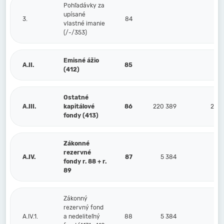
Pohľadávky za
upísané
3.
84
vlastné imanie
(/-/353)
Emisné ážio
A.II.
85
(412)
Ostatné
A.III.
kapitálové
86
220 389
220 
fondy (413)
Zákonné
rezervné
A.IV.
87
5 384
5
fondy r. 88 + r.
89
Zákonný
rezervný fond
A.IV.1.
a nedeliteľný
88
5 384
5