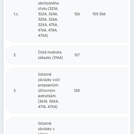
obchodného
styku (321A,
1.c.
322A, 324A,
126
105 366
115
325A, 326A,
32XA, 475A,
476A, 478A,
47XA)
Čistá hodnota
2.
127
zákazky (316A)
Ostatné
záväzky voči
prepojeným
3.
účtovným
128
jednotkám
(361A, 36XA,
471A, 47XA)
Ostatné
záväzky v