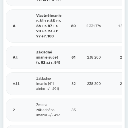
Vlastné imanie
r. 81 + r. 85 + r.
A.
86 + r. 87 + r.
80
2 331 776
1 855
90 + r. 93 + r.
97 + r. 100
Základné
A.I.
imanie súčet
81
238 200
238 
(r. 82 až r. 84)
Základné
A.I.1.
imanie (411
82
238 200
238 
alebo +/- 491)
Zmena
2.
základného
83
imania +/- 419