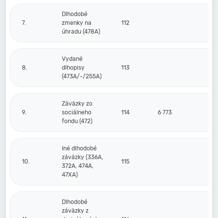
Dlhodobé
7.
zmenky na
112
úhradu (478A)
Vydané
8.
dlhopisy
113
(473A/-/255A)
Záväzky zo
9.
sociálneho
114
6 773
fondu (472)
Iné dlhodobé
záväzky (336A,
10.
115
372A, 474A,
47XA)
Dlhodobé
záväzky z