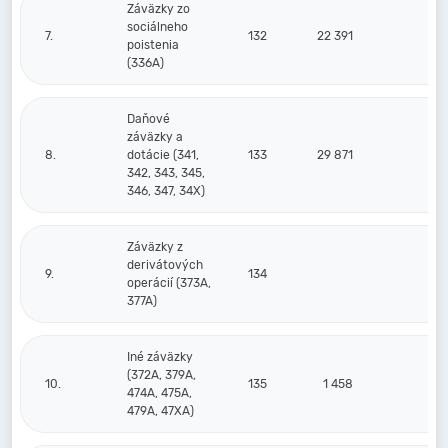
Záväzky zo
sociálneho
7.
132
22 391
26
poistenia
(336A)
Daňové
záväzky a
8.
dotácie (341,
133
29 871
23
342, 343, 345,
346, 347, 34X)
Záväzky z
derivátových
9.
134
operácií (373A,
377A)
Iné záväzky
(372A, 379A,
10.
135
1 458
8
474A, 475A,
479A, 47XA)