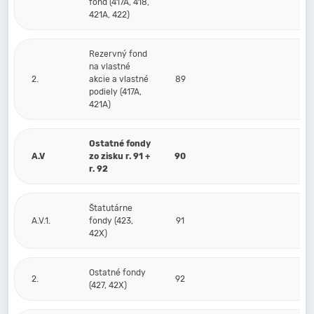
fond (417A, 418,
421A, 422)
Rezervný fond
na vlastné
2.
akcie a vlastné
89
podiely (417A,
421A)
Ostatné fondy
A.V
zo zisku r. 91 +
90
r. 92
Štatutárne
A.V.1.
fondy (423,
91
42X)
Ostatné fondy
2.
92
(427, 42X)