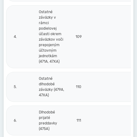
Ostatné
záväzky v
rámci
podielovej
účasti okrem
4.
109
záväzkov voči
prepojeným
účtovným
jednotkám
(471A, 47XA)
Ostatné
dlhodobé
5.
110
25
záväzky (479A,
47XA)
Dlhodobé
prijaté
6.
111
preddavky
(475A)