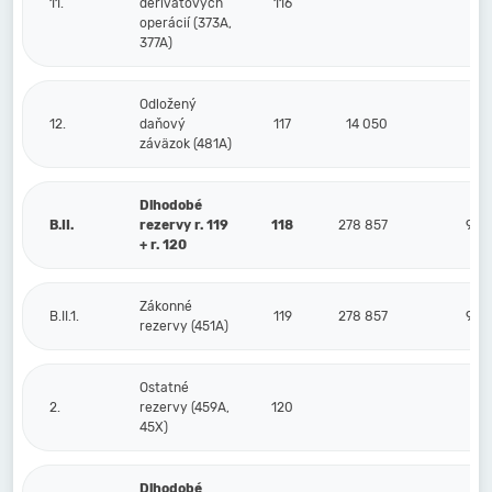
11.
derivátových
116
operácií (373A,
377A)
Odložený
12.
daňový
117
14 050
33
záväzok (481A)
Dlhodobé
B.II.
rezervy r. 119
118
278 857
986
+ r. 120
Zákonné
B.II.1.
119
278 857
986
rezervy (451A)
Ostatné
2.
rezervy (459A,
120
45X)
Dlhodobé