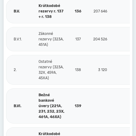
Krátkodobé
B.V.
rezervy r. 137
136
207 646
16
+ r. 138
Zákonné
B.V.1.
rezervy (323A,
137
204 526
16
451A)
Ostatné
rezervy (323A,
2.
138
3 120
32X, 459A,
45XA)
Bežné
bankové
B.VI.
úvery (221A,
139
231, 232, 23X,
461A, 46XA)
Krátkodobé