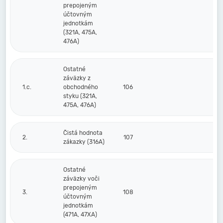
prepojeným
účtovným
jednotkám
(321A, 475A,
476A)
Ostatné
záväzky z
1.c.
obchodného
106
styku (321A,
475A, 476A)
Čistá hodnota
2.
107
zákazky (316A)
Ostatné
záväzky voči
prepojeným
3.
108
účtovným
jednotkám
(471A, 47XA)