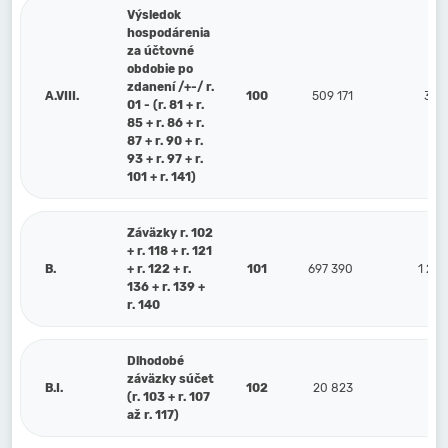
Výsledok
hospodárenia
za účtovné
obdobie po
zdanení /+-/ r.
A.VIII.
100
509 171
332
01 - (r. 81 + r.
85 + r. 86 + r.
87 + r. 90 + r.
93 + r. 97 + r.
101 + r. 141)
Záväzky r. 102
+ r. 118 + r. 121
B.
+ r. 122 + r.
101
697 390
1 276
136 + r. 139 +
r. 140
Dlhodobé
záväzky súčet
B.I.
102
20 823
58 
(r. 103 + r. 107
až r. 117)