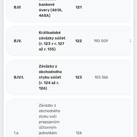
bankové
B.III
121
úvery (461A,
46XA)
Krátkodobé
záväzky súčet
B.IV.
122
190 009
213
(r. 123 + r. 127
až r. 135)
Záväzky z
obchodného
B.IV.1.
styku súčet
123
105 366
115
(r. 124 až r.
126)
Záväzky z
obchodného
styku voči
prepojeným
účtovným
1.a.
jednotkám
124