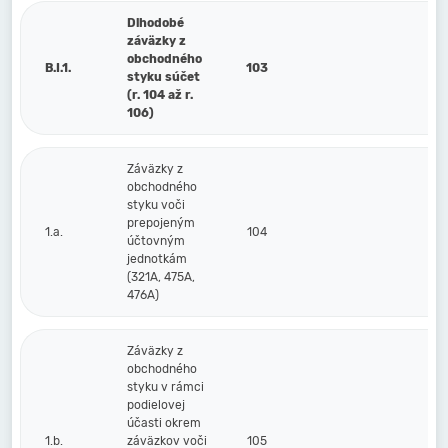
Dlhodobé
záväzky z
obchodného
B.I.1.
103
styku súčet
(r. 104 až r.
106)
Záväzky z
obchodného
styku voči
prepojeným
1.a.
104
účtovným
jednotkám
(321A, 475A,
476A)
Záväzky z
obchodného
styku v rámci
podielovej
účasti okrem
1.b.
záväzkov voči
105