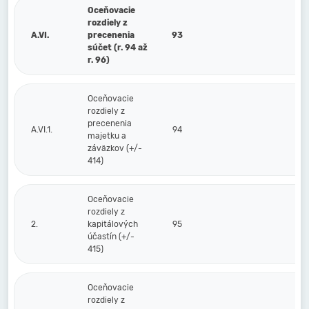
Oceňovacie
rozdiely z
A.VI.
precenenia
93
súčet (r. 94 až
r. 96)
Oceňovacie
rozdiely z
precenenia
A.VI.1.
94
majetku a
záväzkov (+/-
414)
Oceňovacie
rozdiely z
2.
kapitálových
95
účastín (+/-
415)
Oceňovacie
rozdiely z