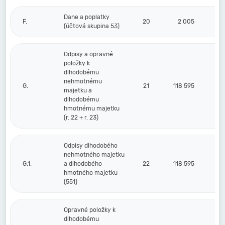
Dane a poplatky
F.
20
2 005
(účtová skupina 53)
Odpisy a opravné
položky k
dlhodobému
nehmotnému
G.
21
118 595
majetku a
dlhodobému
hmotnému majetku
(r. 22 + r. 23)
Odpisy dlhodobého
nehmotného majetku
G.1.
a dlhodobého
22
118 595
hmotného majetku
(551)
Opravné položky k
dlhodobému