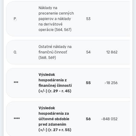
Náklady na
precenenie cenných
P.
papierov a náklady
53
na derivátové
operácie (564, 567)
Ostatné náklady na
Q.
finančnú činnosť
54
12 862
(568, 569)
Výsledok
hospodárenia z
***
55
-18 256
finančnej činnosti
(+/-) (r. 29 - r. 45)
Výsledok
hospodárenia za
****
účtovné obdobie
56
-848 052
pred zdanením
(+/-) (r. 27 + r. 55)