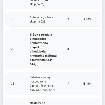
zásob (+/-) (účtová
skupina 61)
Aktivácia (účtová
V.
7
7 643
skupina 62)
Tržby z predaja
dlhodobého
nehmotného
majetku,
VI.
8
dlhodobého
hmotného majetku
a materiálu (641,
642)
Ostatné výnosy z
hospodárskej
VII.
9
13 184
činnosti (644, 645,
646, 648, 655, 657)
Náklady na