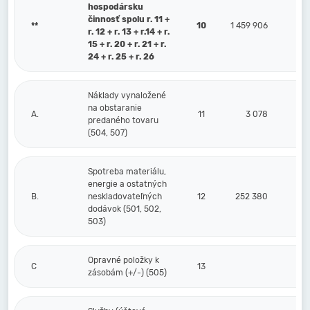
hospodársku
činnosť spolu r. 11 +
**
10
1 459 906
r. 12 + r. 13 + r.14 + r.
15 + r. 20 + r. 21 + r.
24 + r. 25 + r. 26
Náklady vynaložené
na obstaranie
A.
11
3 078
predaného tovaru
(504, 507)
Spotreba materiálu,
energie a ostatných
B.
neskladovateľných
12
252 380
dodávok (501, 502,
503)
Opravné položky k
C
13
zásobám (+/-) (505)