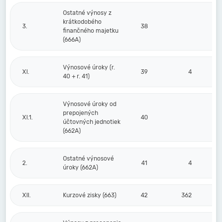
Ostatné výnosy z
krátkodobého
3.
38
finančného majetku
(666A)
Výnosové úroky (r.
XI.
39
4
40 + r. 41)
Výnosové úroky od
prepojených
XI.1.
40
účtovných jednotiek
(662A)
Ostatné výnosové
2.
41
4
úroky (662A)
XII.
Kurzové zisky (663)
42
362