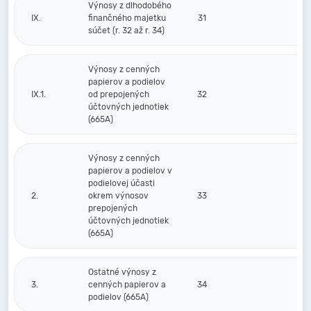
Výnosy z dlhodobého
IX.
finančného majetku
31
súčet (r. 32 až r. 34)
Výnosy z cenných
papierov a podielov
IX.1.
od prepojených
32
účtovných jednotiek
(665A)
Výnosy z cenných
papierov a podielov v
podielovej účasti
2.
okrem výnosov
33
prepojených
účtovných jednotiek
(665A)
Ostatné výnosy z
3.
cenných papierov a
34
podielov (665A)