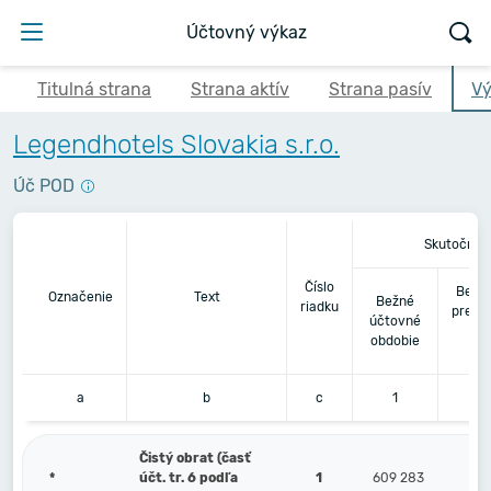
Účtovný výkaz
Titulná strana
Strana aktív
Strana pasív
Vý
Legendhotels Slovakia s.r.o.
Úč POD
Skutočnos
Číslo
Bezpr
Označenie
Text
Bežné
riadku
predc
účtovné
úč
obdobie
ob
a
b
c
1
Čistý obrat (časť
*
účt. tr. 6 podľa
1
609 283