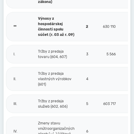
zákona)
Výnosy z
hospodárskej
**
2
630 110
činnosti spolu
súčet (r. 03 až r. 09)
Tržby z predaja
I.
3
5 566
tovaru (604, 607)
Tržby z predaja
II.
vlastných výrobkov
4
(601)
Tržby z predaja
III.
5
603 717
služieb (602, 606)
Zmeny stavu
vnútroorganizačných
IV.
6