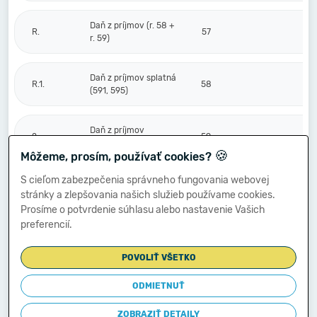
Daň z príjmov (r. 58 +
R.
57
r. 59)
Daň z príjmov splatná
R.1.
58
(591, 595)
Daň z príjmov
2.
59
odložená (+/-) (592)
🍪
Môžeme, prosím, používať cookies?
S cieľom zabezpečenia správneho fungovania webovej
Prevod podielov na
stránky a zlepšovania našich služieb používame cookies.
výsledku
S.
hospodárenia
60
Prosíme o potvrdenie súhlasu alebo nastavenie Vašich
spoločníkom (+/-
preferencií.
596)
POVOLIŤ VŠETKO
Výsledok
hospodárenia za
ODMIETNUŤ
****
účtovné obdobie po
61
-848 052
zdanení (+/-) (r. 56
ZOBRAZIŤ DETAILY