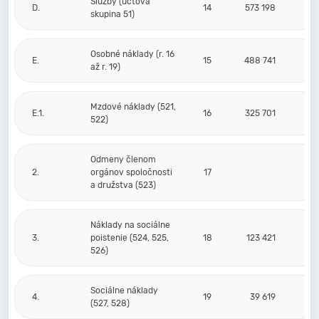
Služby (účtová
D.
14
573 198
skupina 51)
Osobné náklady (r. 16
E.
15
488 741
až r. 19)
Mzdové náklady (521,
E.1.
16
325 701
522)
Odmeny členom
2.
orgánov spoločnosti
17
a družstva (523)
Náklady na sociálne
3.
poistenie (524, 525,
18
123 421
526)
Sociálne náklady
4.
19
39 619
(527, 528)