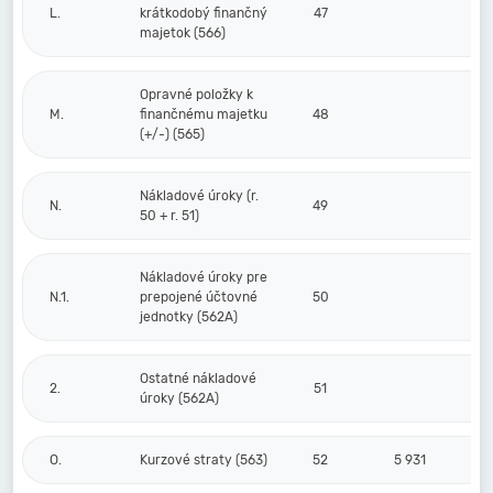
L.
krátkodobý finančný
47
majetok (566)
Opravné položky k
M.
finančnému majetku
48
(+/-) (565)
Nákladové úroky (r.
N.
49
50 + r. 51)
Nákladové úroky pre
N.1.
prepojené účtovné
50
jednotky (562A)
Ostatné nákladové
2.
51
úroky (562A)
O.
Kurzové straty (563)
52
5 931