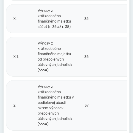
Výnosy z
krátkodobého
X.
35
finančného majetku
súčet (r. 36 až r. 38)
Výnosy z
krátkodobého
finančného majetku
X.1.
36
od prepojených
účtovných jednotiek
(666A)
Výnosy z
krátkodobého
finančného majetku v
podielovej účasti
2.
37
okrem výnosov
prepojených
účtovných jednotiek
(666A)