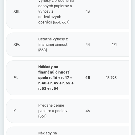
Výnosy z precenenia
cenných papierov a
XIII.
výnosy z
43
derivátových
operácií (664, 667)
Ostatné výnosy z
XIV.
finančnej činnosti
44
171
(668)
Náklady na
finančnú činnosť
**.
spolu r. 46 + r. 47 +
45
18 793
r. 48 + r. 49 + r. 52 +
r. 53 + r. 54
Predané cenné
K.
papiere a podiely
46
(561)
Náklady na