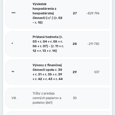
Výsledok
hospodárenia z
***
hospodárskej
27
-829 796
činnosti (+/-) (r. 02
- r. 10)
Pridaná hodnota (r.
03 + r. 04 + r. 05 + r.
*
28
-211 730
06 + r. 07) - (r. 11 + r.
12 + r. 13 + r. 14)
Výnosy z finančnej
činnosti spolu r. 30
**
29
537
+ r. 31 + r. 35 + r. 39
+ r. 42 + r. 43 + r. 44
Tržby z predaja
VIII.
cenných papierov a
30
podielov (661)