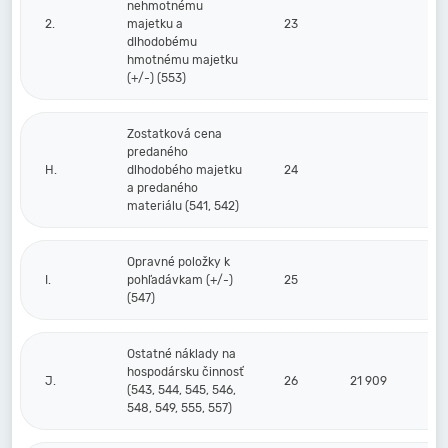
nehmotnému
2.
majetku a
23
dlhodobému
hmotnému majetku
(+/-) (553)
Zostatková cena
predaného
H.
dlhodobého majetku
24
a predaného
materiálu (541, 542)
Opravné položky k
I.
pohľadávkam (+/-)
25
(547)
Ostatné náklady na
hospodársku činnosť
J.
26
21 909
(543, 544, 545, 546,
548, 549, 555, 557)