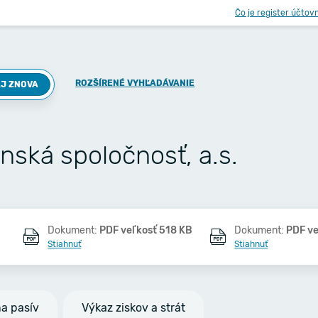
Čo je register účtov
ROZŠÍRENÉ VYHĽADÁVANIE
J ZNOVA
ská spoločnosť, a.s.
Dokument:
PDF veľkosť 518 KB
Dokument:
PDF ve
Stiahnuť
Stiahnuť
na pasív
Výkaz ziskov a strát