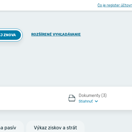
Čo je register účtov
ROZŠÍRENÉ VYHĽADÁVANIE
J ZNOVA
Dokumenty (3)
Stiahnuť
na pasív
Výkaz ziskov a strát