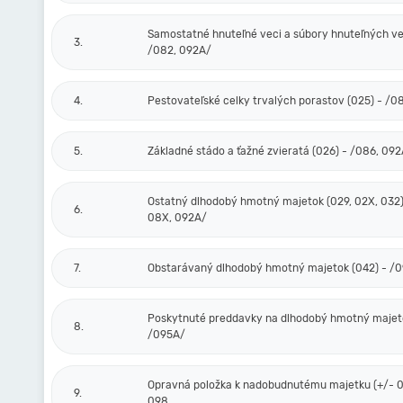
Samostatné hnuteľné veci a súbory hnuteľných vec
3.
/082, 092A/
4.
Pestovateľské celky trvalých porastov (025) - /0
5.
Základné stádo a ťažné zvieratá (026) - /086, 09
Ostatný dlhodobý hmotný majetok (029, 02X, 032)
6.
08X, 092A/
7.
Obstarávaný dlhodobý hmotný majetok (042) - /
Poskytnuté preddavky na dlhodobý hmotný majeto
8.
/095A/
Opravná položka k nadobudnutému majetku (+/- 0
9.
098