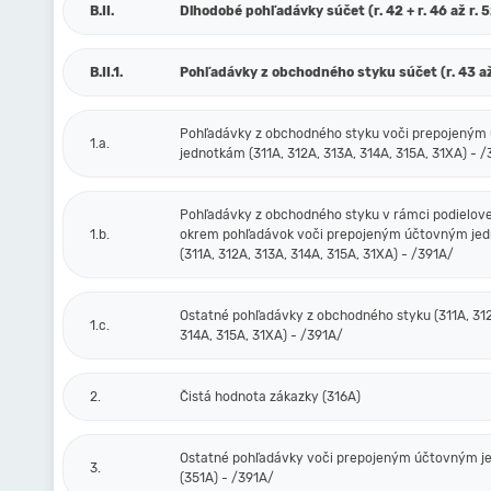
B.II.
Dlhodobé pohľadávky súčet (r. 42 + r. 46 až r. 
B.II.1.
Pohľadávky z obchodného styku súčet (r. 43 až
Pohľadávky z obchodného styku voči prepojený
1.a.
jednotkám (311A, 312A, 313A, 314A, 315A, 31XA) - 
Pohľadávky z obchodného styku v rámci podielove
1.b.
okrem pohľadávok voči prepojeným účtovným je
(311A, 312A, 313A, 314A, 315A, 31XA) - /391A/
Ostatné pohľadávky z obchodného styku (311A, 312
1.c.
314A, 315A, 31XA) - /391A/
2.
Čistá hodnota zákazky (316A)
Ostatné pohľadávky voči prepojeným účtovným 
3.
(351A) - /391A/