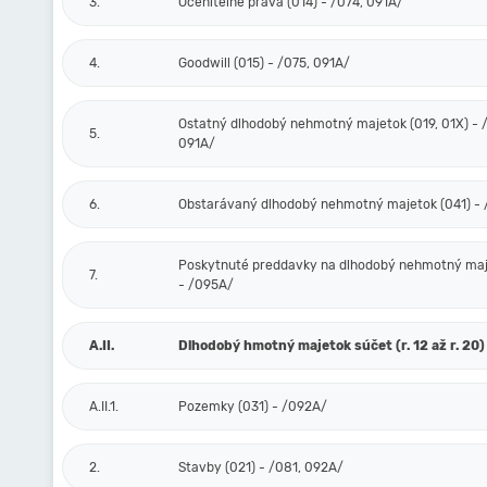
3.
Oceniteľné práva (014) - /074, 091A/
4.
Goodwill (015) - /075, 091A/
Ostatný dlhodobý nehmotný majetok (019, 01X) - /
5.
091A/
6.
Obstarávaný dlhodobý nehmotný majetok (041) -
Poskytnuté preddavky na dlhodobý nehmotný maj
7.
- /095A/
A.II.
Dlhodobý hmotný majetok súčet (r. 12 až r. 20)
A.II.1.
Pozemky (031) - /092A/
2.
Stavby (021) - /081, 092A/