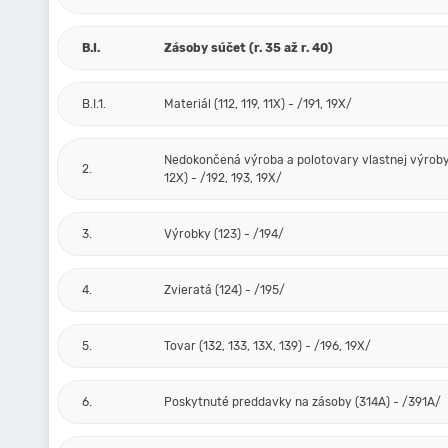
B.I.
Zásoby súčet (r. 35 až r. 40)
B.I.1.
Materiál (112, 119, 11X) - /191, 19X/
Nedokončená výroba a polotovary vlastnej výroby 
2.
12X) - /192, 193, 19X/
3.
Výrobky (123) - /194/
4.
Zvieratá (124) - /195/
5.
Tovar (132, 133, 13X, 139) - /196, 19X/
6.
Poskytnuté preddavky na zásoby (314A) - /391A/