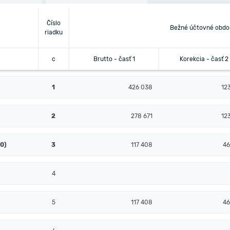
Číslo
Bežné účtovné obdo
riadku
c
Brutto - časť 1
Korekcia - časť 2
1
426 038
12
2
278 671
12
10)
3
117 408
46
4
5
117 408
46