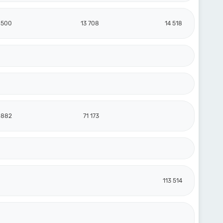
 500
13 708
14 518
 882
71 173
113 514