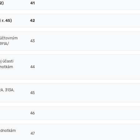
52)
41
 r. 45)
42
m účtovným
43
/391A/
j účasti
dnotkám
44
A, 313A,
45
46
jednotkám
47