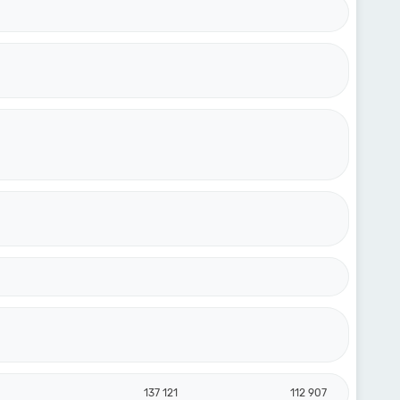
137 121
112 907