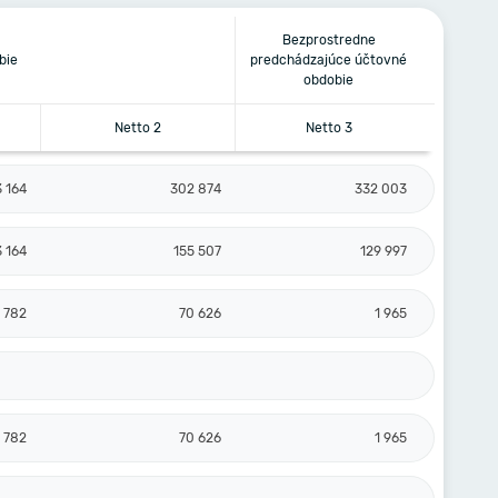
Bezprostredne
bie
predchádzajúce účtovné
obdobie
Netto 2
Netto 3
3 164
302 874
332 003
3 164
155 507
129 997
 782
70 626
1 965
 782
70 626
1 965