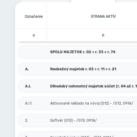
Označenie
STRANA AKTÍV
a
b
SPOLU MAJETOK r. 02 + r. 33 + r. 74
A.
Neobežný majetok r. 03 + r. 11 + r. 21
A.I.
Dlhodobý nehmotný majetok súčet (r. 04 až r. 
A.I.1.
Aktivované náklady na vývoj (012) - /072, 091A/
2.
Softvér (013) - /073, 091A/