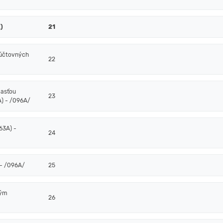
)
21
 účtovných
22
časťou
23
) - /096A/
63A) -
24
- /096A/
25
ným
26