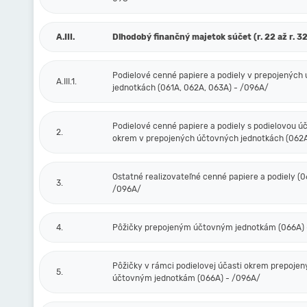
A.III.
Dlhodobý finančný majetok súčet (r. 22 až r. 32
Podielové cenné papiere a podiely v prepojených
A.III.1.
jednotkách (061A, 062A, 063A) - /096A/
Podielové cenné papiere a podiely s podielovou ú
2.
okrem v prepojených účtovných jednotkách (062A
Ostatné realizovateľné cenné papiere a podiely (0
3.
/096A/
4.
Pôžičky prepojeným účtovným jednotkám (066A) 
Pôžičky v rámci podielovej účasti okrem prepoje
5.
účtovným jednotkám (066A) - /096A/