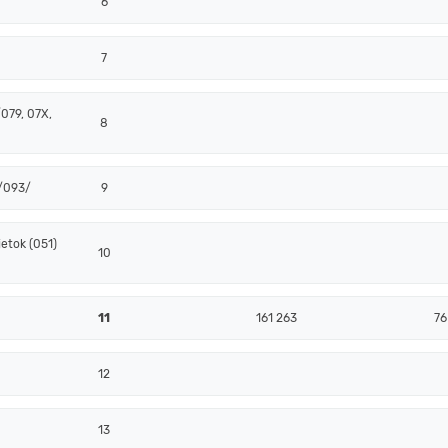
6
7
079, 07X,
8
 /093/
9
etok (051)
10
11
161 263
76
12
13