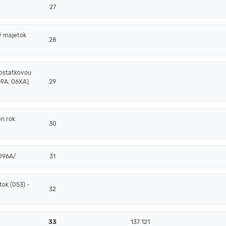
27
ý majetok
28
zostatkovou
69A, 06XA)
29
en rok
30
/096A/
31
ok (053) -
32
33
137 121