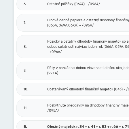
6.
Ostatné pôžičky (067A) - /096A/
Dlhové cenné papiere a ostatný dlhodobý finančn
7.
(065A, 069A,06XA) - /096A/
Pôžičky a ostatný dlhodobý finančný majetok so 
8.
dobou splatnosti najviac jeden rok (066A, 067A, 0
- /096A/
Účty v bankách s dobou viazanosti dlhšou ako jed
9.
(22XA)
10.
Obstarávaný dlhodobý finančný majetok (043) - 
Poskytnuté preddavky na dlhodobý finančný majet
11.
/095A/
B.
Obežný majetok r. 34 + r. 41 + r. 53 + r. 66 + r. 71