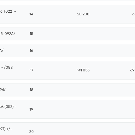
í (022) -
14
20 208
6
85, 092A/
15
2A/
16
 - /089,
17
141 055
69
094/
18
k (052) -
19
97) +/-
20