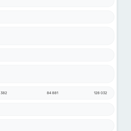
 382
84 881
128 032