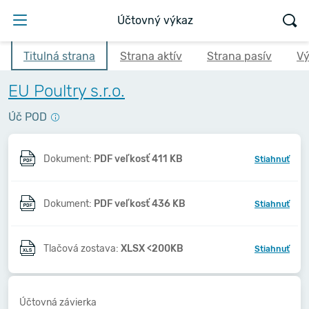
Účtovný výkaz
Titulná strana
Strana aktív
Strana pasív
Vý
EU Poultry s.r.o.
Úč POD
Dokument:
PDF veľkosť 411 KB
Stiahnuť
Dokument:
PDF veľkosť 436 KB
Stiahnuť
Tlačová zostava:
XLSX <200KB
Stiahnuť
Účtovná závierka