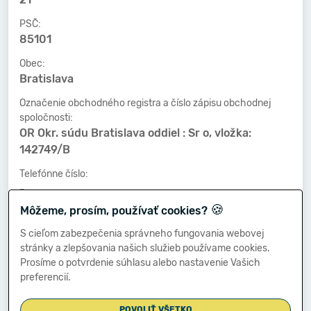
PSČ:
85101
Obec:
Bratislava
Označenie obchodného registra a číslo zápisu obchodnej
spoločnosti:
OR Okr. súdu Bratislava oddiel : Sr o, vložka:
142749/B
Telefónne číslo:
-
🍪
Môžeme, prosím, používať cookies?
Faxové číslo:
-
S cieľom zabezpečenia správneho fungovania webovej
stránky a zlepšovania našich služieb používame cookies.
E-mailová adresa:
Prosíme o potvrdenie súhlasu alebo nastavenie Vašich
-
preferencií.
POVOLIŤ VŠETKO