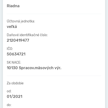
Riadna
Účtovná jednotka:
veľká
Daňové identifikačné číslo:
2120419477
IČO:
50634721
SK NACE:
10130 Spracov.mäsových výr.
Za obdobie
od:
01/2021
do: