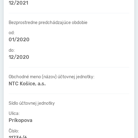
12/2021
Bezprostredne predchádzajúce obdobie
od:
01/2020
do:
12/2020
Obchodné meno (názov) účtovnej jednotky:
NTC Košice, a.s.
Sídlo účtovnej jednotky
Ulica:
Príkopova
Číslo:
11736/6