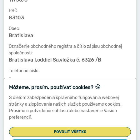
PSČ:
83103
Obec:
Bratislava
Označenie obchodného registra a číslo zápisu obchodnej
spoločnosti:
Bratislava I,oddiel Sa,vložka č. 6326 /B
Telefónne číslo:
-
🍪
Môžeme, prosím, používať cookies?
Faxové číslo:
-
S cieľom zabezpečenia správneho fungovania webovej
stránky a zlepšovania našich služieb používame cookies.
E-mailová adresa:
Prosíme o potvrdenie súhlasu alebo nastavenie Vašich
-
preferencií.
POVOLIŤ VŠETKO
Zostavená dňa: