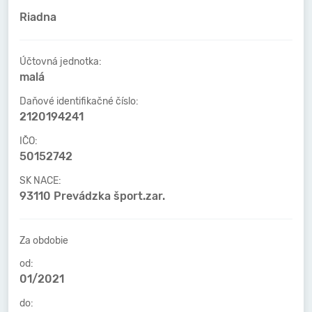
Riadna
Účtovná jednotka:
malá
Daňové identifikačné číslo:
2120194241
IČO:
50152742
SK NACE:
93110 Prevádzka šport.zar.
Za obdobie
od:
01/2021
do: