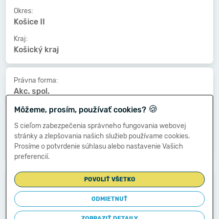
Okres:
Košice II
Kraj:
Košický kraj
Právna forma:
Akc. spol.
🍪
Kat. veľkosti:
Môžeme, prosím, používať cookies?
10-19 zamestnancov
S cieľom zabezpečenia správneho fungovania webovej
Druh vlastníctva:
stránky a zlepšovania našich služieb používame cookies.
Združ.,p.strany,cirkvi
Prosíme o potvrdenie súhlasu alebo nastavenie Vašich
preferencií.
Dátum vzniku:
POVOLIŤ VŠETKO
05.02.2016
ODMIETNUŤ
Dátum zániku:
-
ZOBRAZIŤ DETAILY