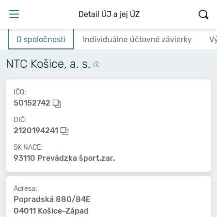
Detail ÚJ a jej ÚZ
O spoločnosti
Individuálne účtovné závierky
V
NTC Košice, a. s.
IČO:
50152742
DIČ:
2120194241
SK NACE:
93110 Prevádzka šport.zar.
Adresa:
Popradská 880/84E
04011 Košice-Západ