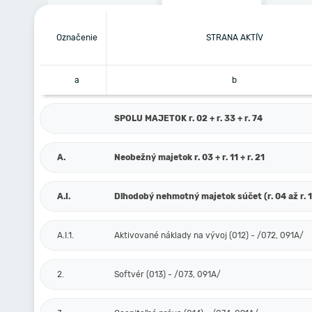
Označenie
STRANA AKTÍV
a
b
SPOLU MAJETOK r. 02 + r. 33 + r. 74
A.
Neobežný majetok r. 03 + r. 11 + r. 21
A.I.
Dlhodobý nehmotný majetok súčet (r. 04 až r. 
A.I.1.
Aktivované náklady na vývoj (012) - /072, 091A/
2.
Softvér (013) - /073, 091A/