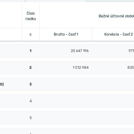
Číslo
Bežné účtovné obdo
riadku
c
Brutto - časť 1
Korekcia - časť 2
1
25 647 196
971
2
1 012 984
835
10)
3
4
5