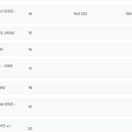
í (022) -
14
963 220
785
85, 092A/
15
2A/
16
 - /089,
17
094/
18
k (052) -
19
97) +/-
20