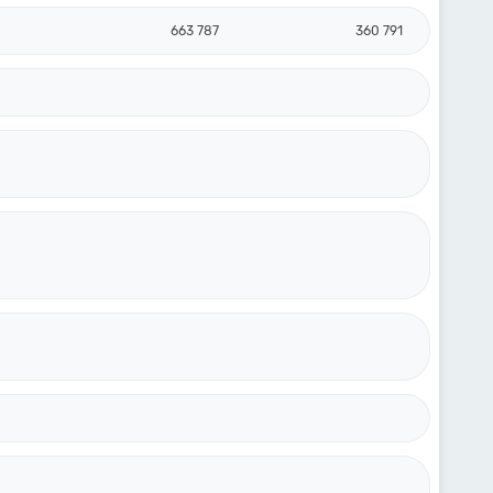
663 787
360 791