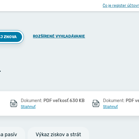
Čo je register účtov
ROZŠÍRENÉ VYHĽADÁVANIE
J ZNOVA
.
Dokument:
PDF veľkosť 630 KB
Dokument:
PDF v
Stiahnuť
Stiahnuť
na pasív
Výkaz ziskov a strát