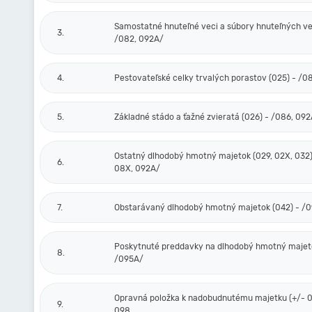
Samostatné hnuteľné veci a súbory hnuteľných vec
3.
/082, 092A/
4.
Pestovateľské celky trvalých porastov (025) - /0
5.
Základné stádo a ťažné zvieratá (026) - /086, 09
Ostatný dlhodobý hmotný majetok (029, 02X, 032)
6.
08X, 092A/
7.
Obstarávaný dlhodobý hmotný majetok (042) - /
Poskytnuté preddavky na dlhodobý hmotný majeto
8.
/095A/
Opravná položka k nadobudnutému majetku (+/- 0
9.
098