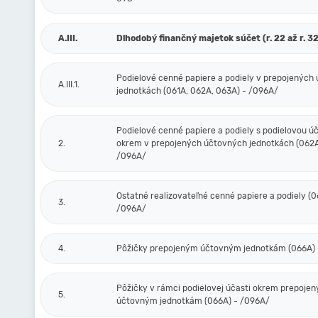
A.III.
Dlhodobý finančný majetok súčet (r. 22 až r. 32
Podielové cenné papiere a podiely v prepojených
A.III.1.
jednotkách (061A, 062A, 063A) - /096A/
Podielové cenné papiere a podiely s podielovou ú
2.
okrem v prepojených účtovných jednotkách (062A
/096A/
Ostatné realizovateľné cenné papiere a podiely (0
3.
/096A/
4.
Pôžičky prepojeným účtovným jednotkám (066A) 
Pôžičky v rámci podielovej účasti okrem prepoje
5.
účtovným jednotkám (066A) - /096A/