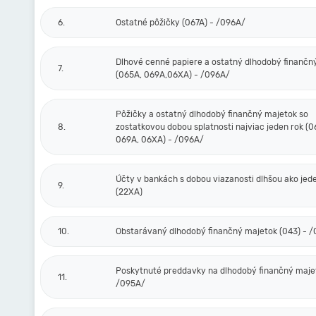
6.
Ostatné pôžičky (067A) - /096A/
Dlhové cenné papiere a ostatný dlhodobý finančn
7.
(065A, 069A,06XA) - /096A/
Pôžičky a ostatný dlhodobý finančný majetok so
8.
zostatkovou dobou splatnosti najviac jeden rok (0
069A, 06XA) - /096A/
Účty v bankách s dobou viazanosti dlhšou ako jed
9.
(22XA)
10.
Obstarávaný dlhodobý finančný majetok (043) - 
Poskytnuté preddavky na dlhodobý finančný majet
11.
/095A/