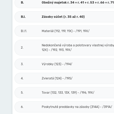
B.
Obežný majetok r. 34 + r. 41 + r. 53 + r. 66 + r. 71
B.I.
Zásoby súčet (r. 35 až r. 40)
B.I.1.
Materiál (112, 119, 11X) - /191, 19X/
Nedokončená výroba a polotovary vlastnej výroby 
2.
12X) - /192, 193, 19X/
3.
Výrobky (123) - /194/
4.
Zvieratá (124) - /195/
5.
Tovar (132, 133, 13X, 139) - /196, 19X/
6.
Poskytnuté preddavky na zásoby (314A) - /391A/