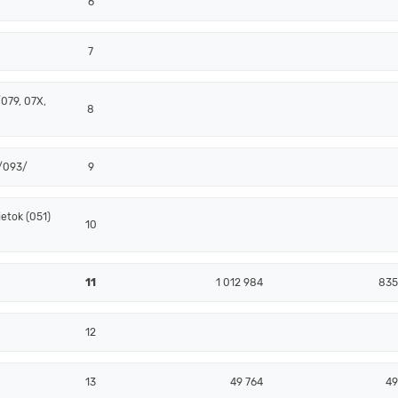
6
7
079, 07X,
8
 /093/
9
etok (051)
10
11
1 012 984
835
12
13
49 764
49