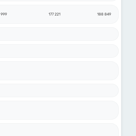
 999
177 221
188 849