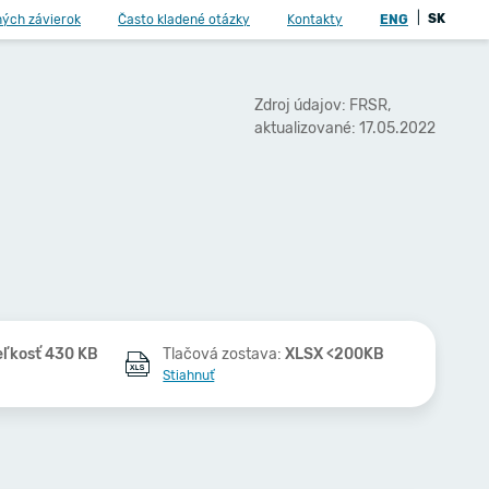
|
SK
ných závierok
Často kladené otázky
Kontakty
ENG
Zdroj údajov: FRSR,
aktualizované: 17.05.2022
eľkosť 430 KB
Tlačová zostava:
XLSX <200KB
Stiahnuť