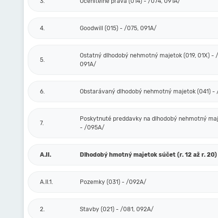
3.
Oceniteľné práva (014) - /074, 091A/
4.
Goodwill (015) - /075, 091A/
Ostatný dlhodobý nehmotný majetok (019, 01X) - /
5.
091A/
6.
Obstarávaný dlhodobý nehmotný majetok (041) -
Poskytnuté preddavky na dlhodobý nehmotný maj
7.
- /095A/
A.II.
Dlhodobý hmotný majetok súčet (r. 12 až r. 20)
A.II.1.
Pozemky (031) - /092A/
2.
Stavby (021) - /081, 092A/