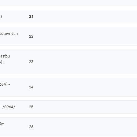
)
21
 účtovných
22
časťou
) -
23
63A) -
24
- /096A/
25
ným
26