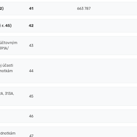
52)
41
663 787
 r. 45)
42
m účtovným
43
/391A/
j účasti
dnotkám
44
A, 313A,
45
46
jednotkám
47