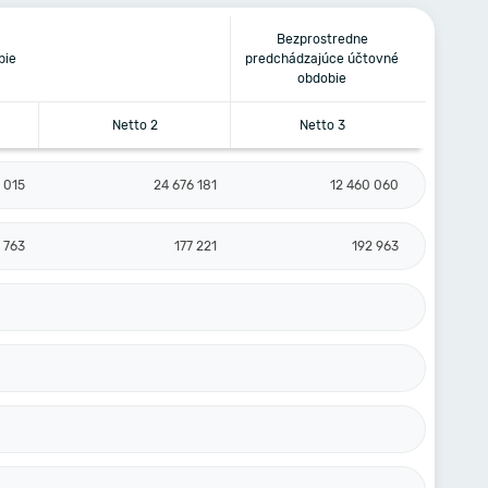
Bezprostredne
bie
predchádzajúce účtovné
obdobie
Netto 2
Netto 3
 015
24 676 181
12 460 060
 763
177 221
192 963