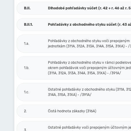
B.II.
Dlhodobé pohľadávky súčet (r. 42 + r. 46 až r. 
B.II.1.
Pohľadávky z obchodného styku súčet (r. 43 až
Pohľadávky z obchodného styku voči prepojený
1.a.
jednotkám (311A, 312A, 313A, 314A, 315A, 31XA) - 
Pohľadávky z obchodného styku v rámci podielove
1.b.
okrem pohľadávok voči prepojeným účtovným je
(311A, 312A, 313A, 314A, 315A, 31XA) - /391A/
Ostatné pohľadávky z obchodného styku (311A, 312
1.c.
314A, 315A, 31XA) - /391A/
2.
Čistá hodnota zákazky (316A)
Ostatné pohľadávky voči prepojeným účtovným 
3.