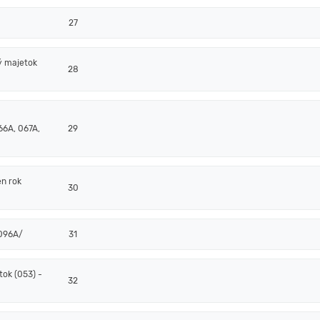
27
ý majetok
28
66A, 067A,
29
en rok
30
/096A/
31
ok (053) -
32