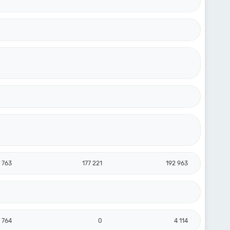
 763
177 221
192 963
 764
0
4 114