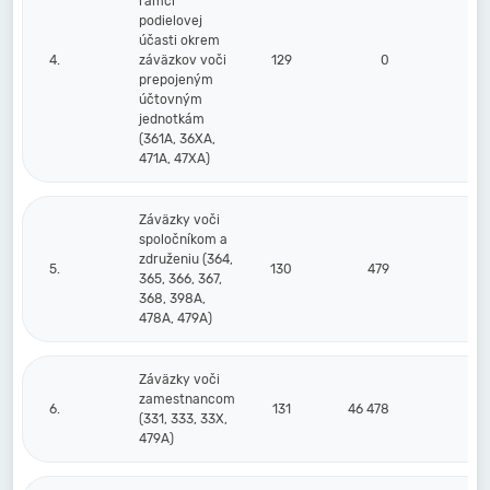
rámci
podielovej
účasti okrem
4.
záväzkov voči
129
0
prepojeným
účtovným
jednotkám
(361A, 36XA,
471A, 47XA)
Záväzky voči
spoločníkom a
združeniu (364,
5.
130
479
365, 366, 367,
368, 398A,
478A, 479A)
Záväzky voči
zamestnancom
6.
131
46 478
47
(331, 333, 33X,
479A)