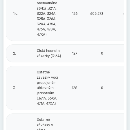
obchodného
styku (321A,
1.c.
322A, 324A,
126
605 273
648
325A, 326A,
32XA, 475A,
476A, 478A,
47XA)
Čistá hodnota
2.
127
0
zákazky (316A)
Ostatné
záväzky voči
prepojeným
3.
účtovným
128
0
jednotkám
(361A, 36XA,
471A, 47XA)
Ostatné
záväzky v