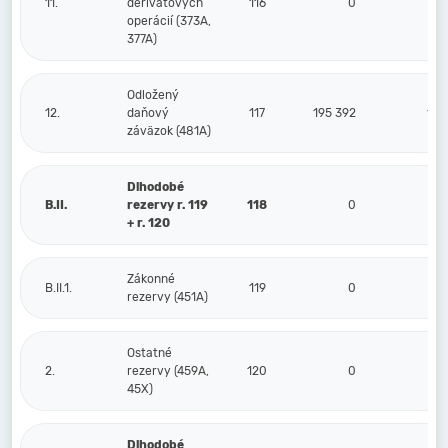
11.
derivátových
116
0
operácií (373A,
377A)
Odložený
12.
daňový
117
195 392
163
záväzok (481A)
Dlhodobé
B.II.
rezervy r. 119
118
0
+ r. 120
Zákonné
B.II.1.
119
0
rezervy (451A)
Ostatné
2.
rezervy (459A,
120
0
45X)
Dlhodobé