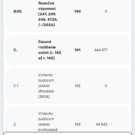
finančné
výpomoci
B.VII.
140
0
(241, 249,
24X, 473A,
/-/255A)
Časové
rozlíšenie
C.
141
664 477
736
súčet (r. 142
až r. 145)
Výdavky
budúcich
C.1.
období
142
0
dlhodobé
(383A)
Výdavky
budúcich
2.
období
143
44 543
42
kratkodobé