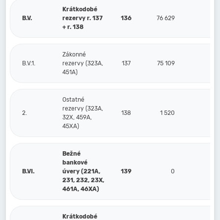
Krátkodobé
B.V.
rezervy r. 137
136
76 629
43
+ r. 138
Zákonné
B.V.1.
rezervy (323A,
137
75 109
41
451A)
Ostatné
rezervy (323A,
2.
138
1 520
1
32X, 459A,
45XA)
Bežné
bankové
B.VI.
úvery (221A,
139
0
78
231, 232, 23X,
461A, 46XA)
Krátkodobé