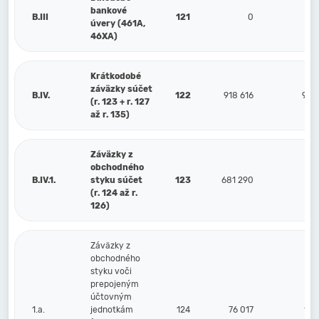
bankové
B.III
121
0
úvery (461A,
46XA)
Krátkodobé
záväzky súčet
B.IV.
122
918 616
955
(r. 123 + r. 127
až r. 135)
Záväzky z
obchodného
B.IV.1.
styku súčet
123
681 290
759
(r. 124 až r.
126)
Záväzky z
obchodného
styku voči
prepojeným
účtovným
1.a.
jednotkám
124
76 017
110