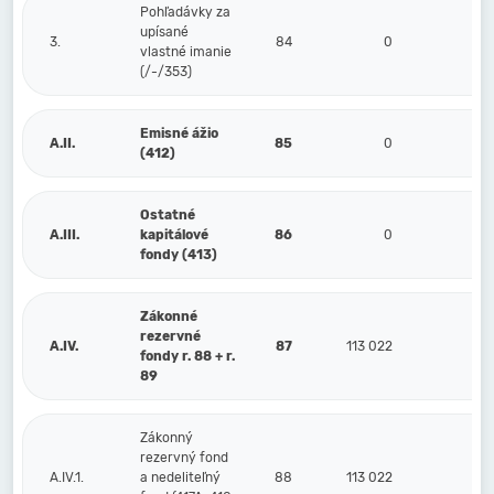
Pohľadávky za
upísané
3.
84
0
vlastné imanie
(/-/353)
Emisné ážio
A.II.
85
0
(412)
Ostatné
A.III.
kapitálové
86
0
fondy (413)
Zákonné
rezervné
A.IV.
87
113 022
113
fondy r. 88 + r.
89
Zákonný
rezervný fond
A.IV.1.
a nedeliteľný
88
113 022
113