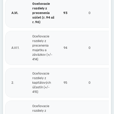
Oceňovacie
rozdiely z
A.VI.
precenenia
93
0
súčet (r. 94 až
r. 96)
Oceňovacie
rozdiely z
precenenia
A.VI.1.
94
0
majetku a
záväzkov (+/-
414)
Oceňovacie
rozdiely z
2.
kapitálových
95
0
účastín (+/-
415)
Oceňovacie
rozdiely z