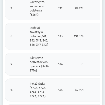
Záväzky zo
sociálneho
7.
132
29 874
33
poistenia
(336A)
Daňové
záväzky a
8.
dotácie (341,
133
110 574
63
342, 343, 345,
346, 347, 34X)
Záväzky z
derivátových
9.
134
0
operácií (373A,
377A)
Iné záväzky
(372A, 379A,
10.
135
49 921
51
474A, 475A,
479A, 47XA)