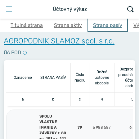
Účtovný výkaz
Titulná strana
Strana aktív
Strana pasív
Vý
AGROPODNIK SLAMOZ spol. s r.o.
Úč POD
Bezprostr
Bežné
Číslo
predchádza
Označenie
STRANA PASÍV
účtovné
riadku
účtovn
obdobie
obdobi
a
b
c
4
5
SPOLU
VLASTNÉ
IMANIE A
79
6 988 587
6 557
ZÁVÄZKY r. 80
+ r. 101 + r. 141