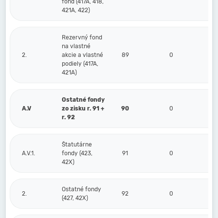
fond (417A, 418,
421A, 422)
Rezervný fond
na vlastné
2.
akcie a vlastné
89
0
podiely (417A,
421A)
Ostatné fondy
A.V
zo zisku r. 91 +
90
0
r. 92
Štatutárne
A.V.1.
fondy (423,
91
0
42X)
Ostatné fondy
2.
92
0
(427, 42X)