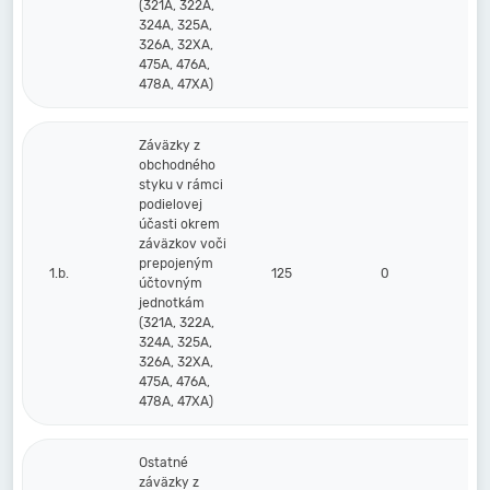
(321A, 322A,
324A, 325A,
326A, 32XA,
475A, 476A,
478A, 47XA)
Záväzky z
obchodného
styku v rámci
podielovej
účasti okrem
záväzkov voči
prepojeným
1.b.
125
0
účtovným
jednotkám
(321A, 322A,
324A, 325A,
326A, 32XA,
475A, 476A,
478A, 47XA)
Ostatné
záväzky z