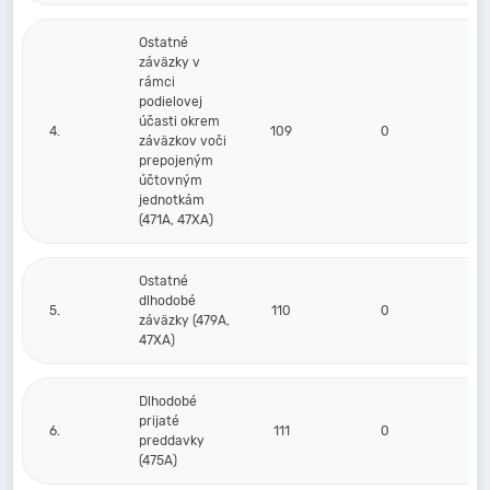
Ostatné
záväzky v
rámci
podielovej
účasti okrem
4.
109
0
záväzkov voči
prepojeným
účtovným
jednotkám
(471A, 47XA)
Ostatné
dlhodobé
5.
110
0
37
záväzky (479A,
47XA)
Dlhodobé
prijaté
6.
111
0
preddavky
(475A)