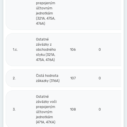
prepojeným
účtovným
jednotkám
(321A, 475A,
476A)
Ostatné
záväzky z
1.c.
obchodného
106
0
styku (321A,
475A, 476A)
Čistá hodnota
2.
107
0
zákazky (316A)
Ostatné
záväzky voči
prepojeným
3.
108
0
účtovným
jednotkám
(471A, 47XA)