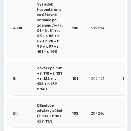
Výsledok
hospodárenia
za účtovné
obdobie po
zdanení /+-/ r.
A.VIII.
100
589 694
31
01 - (r. 81 + r.
85 + r. 86 + r.
87 + r. 90 + r.
93 + r. 97 + r.
101 + r. 141)
Záväzky r. 102
+ r. 118 + r. 121
B.
+ r. 122 + r.
101
1 202 491
1 289
136 + r. 139 +
r. 140
Dlhodobé
záväzky súčet
B.I.
102
207 246
212
(r. 103 + r. 107
až r. 117)