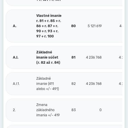
Vlastné imanie
r. 81 + r. 85 + r.
A.
86 + r. 87 + r.
80
5 121 619
4 531
90 + r. 93 + r.
97 + r. 100
Základné
A.I.
imanie súčet
81
4 236 768
4 236
(r. 82 až r. 84)
Základné
A.I.1.
imanie (411
82
4 236 768
4 236
alebo +/- 491)
Zmena
2.
základného
83
0
imania +/- 419