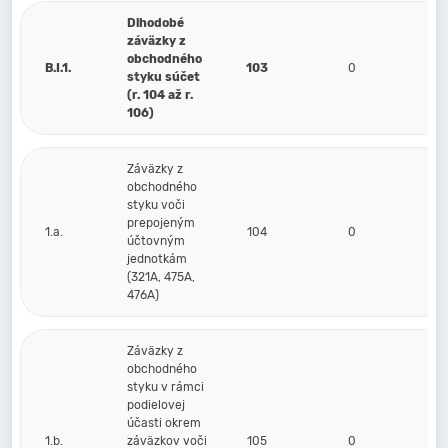
Dlhodobé
záväzky z
obchodného
B.I.1.
103
0
styku súčet
(r. 104 až r.
106)
Záväzky z
obchodného
styku voči
prepojeným
1.a.
104
0
účtovným
jednotkám
(321A, 475A,
476A)
Záväzky z
obchodného
styku v rámci
podielovej
účasti okrem
1.b.
záväzkov voči
105
0