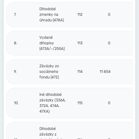
Dlhodobé
7.
zmenky na
112
0
úhradu (478A)
Vydané
8.
dlhopisy
113
0
(473A/-/255A)
Záväzky zo
9.
sociálneho
114
11 854
10
fondu (472)
Iné dlhodobé
záväzky (336A,
10.
115
0
372A, 474A,
47XA)
Dlhodobé
záväzky z