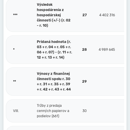
Výsledok
hospodárenia z
***
hospodárskej
27
4 402 316
činnosti (+/-) (r. 02
- r. 10)
Pridaná hodnota (r.
03 + r. 04 + r. 05 + r.
*
28
4 989 645
06 + r. 07) - (r. 11 + r.
12 + r. 13 + r. 14)
Výnosy z finančnej
činnosti spolu r. 30
**
29
+ r. 31 + r. 35 + r. 39
+ r. 42 + r. 43 + r. 44
Tržby z predaja
VIII.
cenných papierov a
30
podielov (661)