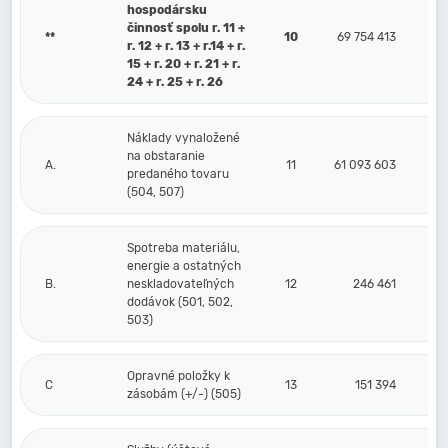
hospodársku
činnosť spolu r. 11 +
**
10
69 754 413
r. 12 + r. 13 + r.14 + r.
15 + r. 20 + r. 21 + r.
24 + r. 25 + r. 26
Náklady vynaložené
na obstaranie
A.
11
61 093 603
predaného tovaru
(504, 507)
Spotreba materiálu,
energie a ostatných
B.
neskladovateľných
12
246 461
dodávok (501, 502,
503)
Opravné položky k
C
13
151 394
zásobám (+/-) (505)