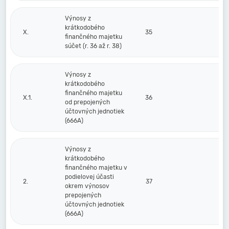
Výnosy z
krátkodobého
X.
35
finančného majetku
súčet (r. 36 až r. 38)
Výnosy z
krátkodobého
finančného majetku
X.1.
36
od prepojených
účtovných jednotiek
(666A)
Výnosy z
krátkodobého
finančného majetku v
podielovej účasti
2.
37
okrem výnosov
prepojených
účtovných jednotiek
(666A)