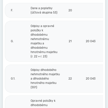
Dane a poplatky
F.
20
(účtová skupina 53)
Odpisy a opravné
položky k
dlhodobému
nehmotnému
G.
21
20 043
majetku a
dlhodobému
hmotnému majetku
(r. 22 + r. 23)
Odpisy dlhodobého
nehmotného majetku
G.1.
a dlhodobého
22
20 043
hmotného majetku
(551)
Opravné položky k
dlhodobému