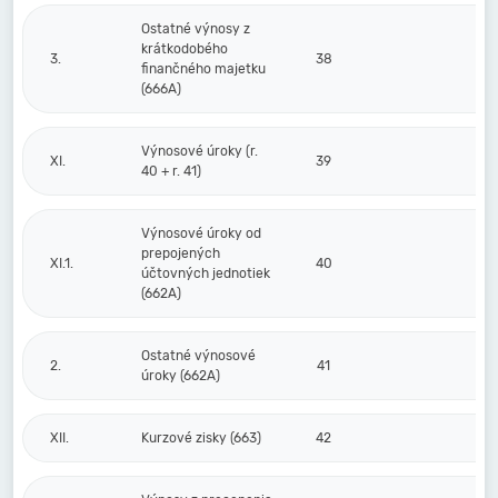
Ostatné výnosy z
krátkodobého
3.
38
finančného majetku
(666A)
Výnosové úroky (r.
XI.
39
40 + r. 41)
Výnosové úroky od
prepojených
XI.1.
40
účtovných jednotiek
(662A)
Ostatné výnosové
2.
41
úroky (662A)
XII.
Kurzové zisky (663)
42