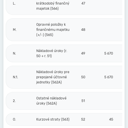
L.
krátkodobý finančný
47
majetok (566)
Opravné položky k
M.
finančnému majetku
48
(+/-) (565)
Nákladové úroky (r.
N.
49
5 670
50 + r. 51)
Nákladové úroky pre
N.1.
prepojené účtovné
50
5 670
jednotky (562A)
Ostatné nákladové
2.
51
úroky (562A)
O.
Kurzové straty (563)
52
45