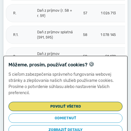
Daň z príjmov (r. 58 +
R.
57
1 026 713
r. 59)
Daň z príjmov splatná
R.1.
58
1 078 145
(591, 595)
Daň z príjmov
2.
59
-51 432
odložená (+/-) (592)
🍪
Môžeme, prosím, používať cookies?
S cieľom zabezpečenia správneho fungovania webovej
Prevod podielov na
stránky a zlepšovania našich služieb používame cookies.
výsledku
S.
hospodárenia
60
Prosíme o potvrdenie súhlasu alebo nastavenie Vašich
spoločníkom (+/-
preferencií.
596)
POVOLIŤ VŠETKO
Výsledok
hospodárenia za
ODMIETNUŤ
****
účtovné obdobie po
61
3 345 260
zdanení (+/-) (r. 56
ZOBRAZIŤ DETAILY