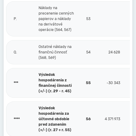
Náklady na
precenenie cenných
P.
papierov a náklady
53
na derivátové
operácie (564, 567)
Ostatné náklady na
Q.
finančnú činnosť
54
24 628
(568, 569)
Výsledok
hospodárenia z
***
55
-30 343
finančnej činnosti
(+/-) (r. 29 - r. 45)
Výsledok
hospodárenia za
****
účtovné obdobie
56
4 371 973
pred zdanením
(+/-) (r. 27 + r. 55)