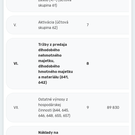
zásob (+/-) (účtová
skupina 61)
Aktivácia (účtová
V.
7
skupina 62)
Tržby z predaja
dlhodobého
nehmotného
majetku,
VI.
8
dlhodobého
hmotného majetku
a materiálu (641,
642)
Ostatné výnosy z
hospodárskej
VII.
9
89 830
činnosti (644, 645,
646, 648, 655, 657)
Náklady na