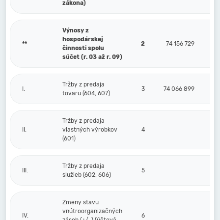
zákona)
Výnosy z
hospodárskej
**
2
74 156 729
činnosti spolu
súčet (r. 03 až r. 09)
Tržby z predaja
I.
3
74 066 899
tovaru (604, 607)
Tržby z predaja
II.
vlastných výrobkov
4
(601)
Tržby z predaja
III.
5
služieb (602, 606)
Zmeny stavu
vnútroorganizačných
IV.
6