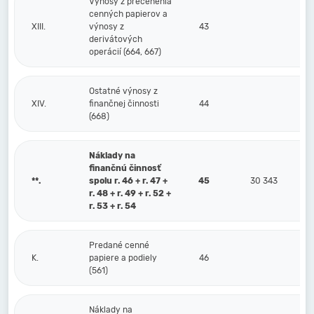
Výnosy z precenenia
cenných papierov a
XIII.
výnosy z
43
derivátových
operácií (664, 667)
Ostatné výnosy z
XIV.
finančnej činnosti
44
(668)
Náklady na
finančnú činnosť
**.
spolu r. 46 + r. 47 +
45
30 343
r. 48 + r. 49 + r. 52 +
r. 53 + r. 54
Predané cenné
K.
papiere a podiely
46
(561)
Náklady na