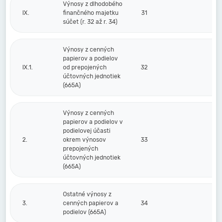
Výnosy z dlhodobého
IX.
finančného majetku
31
súčet (r. 32 až r. 34)
Výnosy z cenných
papierov a podielov
IX.1.
od prepojených
32
účtovných jednotiek
(665A)
Výnosy z cenných
papierov a podielov v
podielovej účasti
2.
okrem výnosov
33
prepojených
účtovných jednotiek
(665A)
Ostatné výnosy z
3.
cenných papierov a
34
podielov (665A)