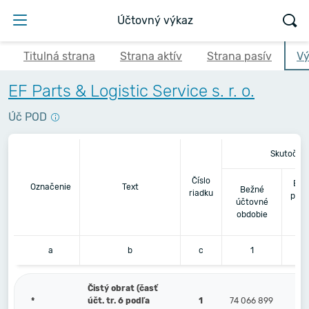
Účtovný výkaz
Titulná strana
Strana aktív
Strana pasív
Vý
EF Parts & Logistic Service s. r. o.
Úč POD
Skutočno
Číslo
Bez
Označenie
Text
Bežné
riadku
pred
účtovné
obdobie
a
b
c
1
Čistý obrat (časť
*
účt. tr. 6 podľa
1
74 066 899