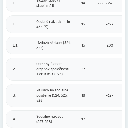
Služby (účtová
D.
14
7 585 796
skupina 51)
Osobné náklady (r. 16
E.
15
-427
až r. 19)
Mzdové náklady (521,
E.1.
16
200
522)
Odmeny členom
2.
orgánov spoločnosti
17
a družstva (523)
Náklady na sociálne
3.
poistenie (524, 525,
18
-627
526)
Sociálne náklady
4.
19
(527, 528)