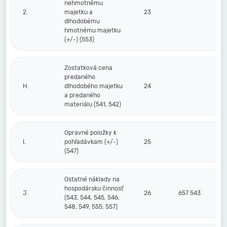
nehmotnému
2.
majetku a
23
dlhodobému
hmotnému majetku
(+/-) (553)
Zostatková cena
predaného
H.
dlhodobého majetku
24
a predaného
materiálu (541, 542)
Opravné položky k
I.
pohľadávkam (+/-)
25
(547)
Ostatné náklady na
hospodársku činnosť
J.
26
657 543
(543, 544, 545, 546,
548, 549, 555, 557)