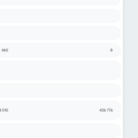
460
8
4 510
436 776