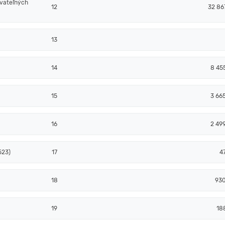
ovateľných
12
32 86
13
14
8 45
15
3 66
16
2 49
523)
17
4
18
93
19
18