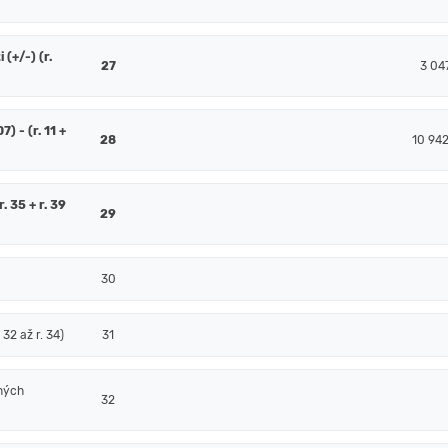
(+/-) (r.
27
3 04
7) - (r. 11 +
28
10 94
. 35 + r. 39
29
30
32 až r. 34)
31
ných
32