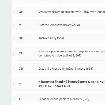
XI.1.
Výnosové úroky od prepojených účtovných jednot
2.
Ostatné výnosové úroky (662A)
XII.
Kurzové zisky (663)
Výnosy z precenenia cenných papierov a výnosy 
XIII.
derivátových operácií (664, 667)
XIV.
Ostatné výnosy z finančnej činnosti (668)
Náklady na finančnú činnosť spolu r. 46 + r. 47 + 
**.
49 + r. 52 + r. 53 + r. 54
K.
Predané cenné papiere a podiely (561)