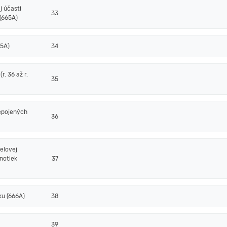
j účasti
33
(665A)
65A)
34
. 36 až r.
35
epojených
36
elovej
notiek
37
ku (666A)
38
39