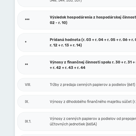
548, 549, 555, 557)
Výsledok hospodárenia z hospodárskej činnosti 
***
02 - r. 10)
Pridaná hodnota (r. 03 + r. 04 + r. 05 + r. 06 + r. 0
*
r. 12 + r. 13 + r. 14)
Výnosy z finančnej činnosti spolu r. 30 + r. 31 + r
**
+ r. 42 + r. 43 + r. 44
VIII.
Tržby z predaja cenných papierov a podielov (661)
IX.
Výnosy z dlhodobého finančného majetku súčet (r. 
Výnosy z cenných papierov a podielov od prepoje
IX.1.
účtovných jednotiek (665A)