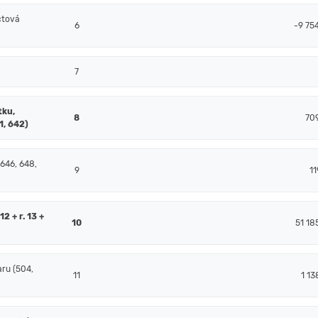
čtová
6
-9 75
7
tku,
8
70
1, 642)
 646, 648,
9
11
2 + r. 13 +
10
51 18
ru (504,
11
1 13