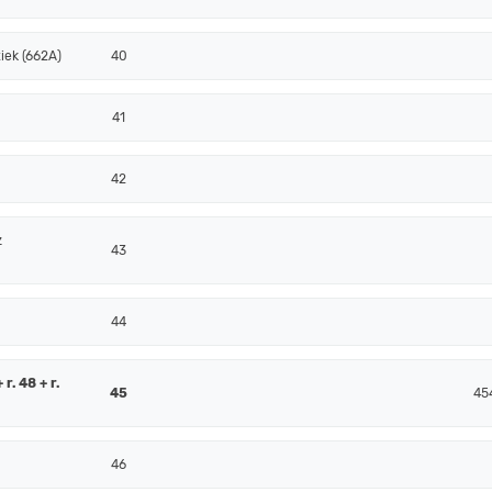
iek (662A)
40
41
42
z
43
44
r. 48 + r.
45
45
46