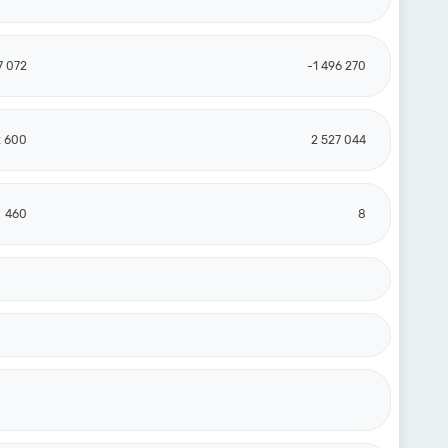
7 072
-1 496 270
2 600
2 527 044
460
8