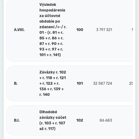
Výsledok
hospodárenia
za účtovné
obdobie po
zdanení /+-/ r.
A.VIII.
100
3 797 321
1 54
01 - (r. 81 + r.
85 + r. 86 + r.
87 + r. 90 + r.
93 + r. 97 + r.
101 + r. 141)
Záväzky r. 102
+ r. 118 + r. 121
B.
+ r. 122 + r.
101
32 587 724
25 72
136 + r. 139 +
r. 140
Dlhodobé
záväzky súčet
B.I.
102
86 683
7
(r. 103 + r. 107
až r. 117)