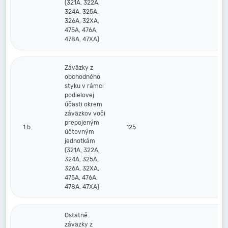
(321A, 322A,
324A, 325A,
326A, 32XA,
475A, 476A,
478A, 47XA)
Záväzky z
obchodného
styku v rámci
podielovej
účasti okrem
záväzkov voči
prepojeným
1.b.
125
účtovným
jednotkám
(321A, 322A,
324A, 325A,
326A, 32XA,
475A, 476A,
478A, 47XA)
Ostatné
záväzky z