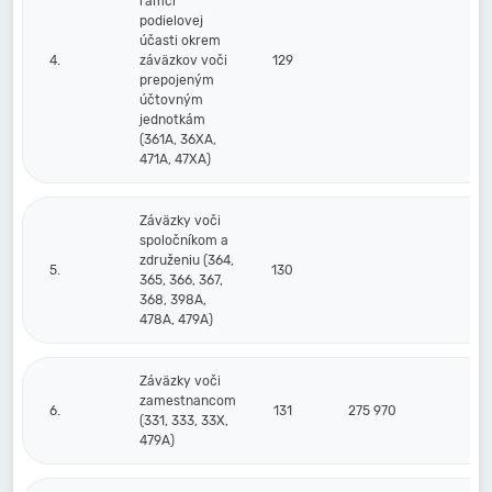
rámci
podielovej
účasti okrem
4.
záväzkov voči
129
prepojeným
účtovným
jednotkám
(361A, 36XA,
471A, 47XA)
Záväzky voči
spoločníkom a
združeniu (364,
5.
130
365, 366, 367,
368, 398A,
478A, 479A)
Záväzky voči
zamestnancom
6.
131
275 970
23
(331, 333, 33X,
479A)