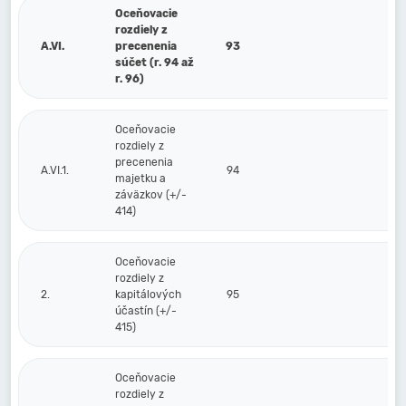
Oceňovacie
rozdiely z
A.VI.
precenenia
93
súčet (r. 94 až
r. 96)
Oceňovacie
rozdiely z
precenenia
A.VI.1.
94
majetku a
záväzkov (+/-
414)
Oceňovacie
rozdiely z
2.
kapitálových
95
účastín (+/-
415)
Oceňovacie
rozdiely z