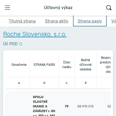
Účtovný výkaz
Titulná strana
Strana aktív
Strana pasív
Vý
Roche Slovensko, s.r.o.
Úč POD
Bezprostr
Bežné
Číslo
predchádz
Označenie
STRANA PASÍV
účtovné
riadku
účtov
obdobie
obdobi
a
b
c
4
5
SPOLU
VLASTNÉ
IMANIE A
79
58 970 013
52 31
ZÁVÄZKY r. 80
+ r. 101 + r. 141