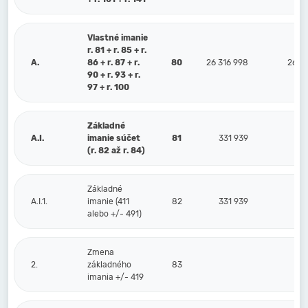
Vlastné imanie
r. 81 + r. 85 + r.
A.
86 + r. 87 + r.
80
26 316 998
26 51
90 + r. 93 + r.
97 + r. 100
Základné
A.I.
imanie súčet
81
331 939
33
(r. 82 až r. 84)
Základné
A.I.1.
imanie (411
82
331 939
33
alebo +/- 491)
Zmena
2.
základného
83
imania +/- 419