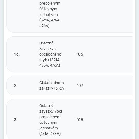
prepojeným
účtovným
jednotkám
(321A, 475A,
476A)
Ostatné
záväzky z
1.c.
obchodného
106
styku (321A,
475A, 476A)
Čistá hodnota
2.
107
zákazky (316A)
Ostatné
záväzky voči
prepojeným
3.
108
účtovným
jednotkám
(471A, 47XA)