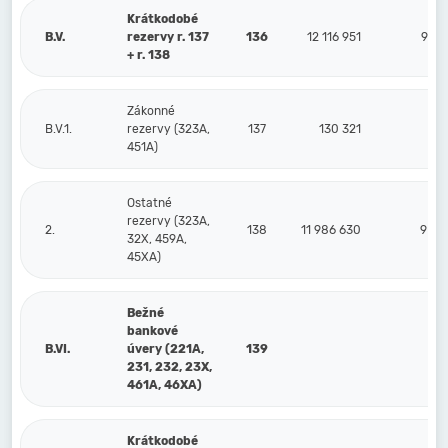
Krátkodobé
B.V.
rezervy r. 137
136
12 116 951
9 18
+ r. 138
Zákonné
B.V.1.
rezervy (323A,
137
130 321
14
451A)
Ostatné
rezervy (323A,
2.
138
11 986 630
9 03
32X, 459A,
45XA)
Bežné
bankové
B.VI.
úvery (221A,
139
231, 232, 23X,
461A, 46XA)
Krátkodobé