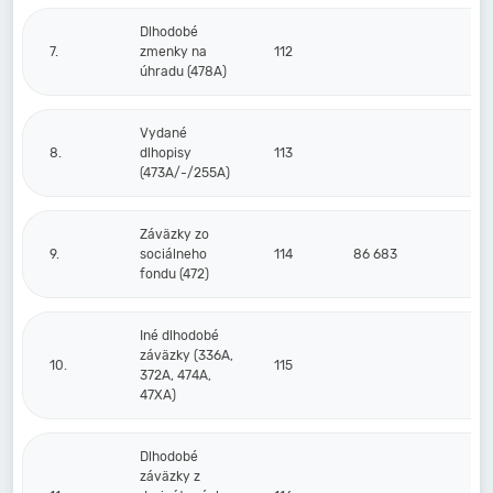
Dlhodobé
7.
zmenky na
112
úhradu (478A)
Vydané
8.
dlhopisy
113
(473A/-/255A)
Záväzky zo
9.
sociálneho
114
86 683
7
fondu (472)
Iné dlhodobé
záväzky (336A,
10.
115
372A, 474A,
47XA)
Dlhodobé
záväzky z