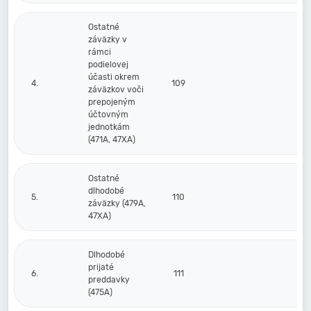
Ostatné
záväzky v
rámci
podielovej
účasti okrem
4.
109
záväzkov voči
prepojeným
účtovným
jednotkám
(471A, 47XA)
Ostatné
dlhodobé
5.
110
záväzky (479A,
47XA)
Dlhodobé
prijaté
6.
111
preddavky
(475A)