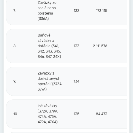
Záväzky zo
sociálneho
7.
132
173 115
18
poistenia
(336A)
Daňové
záväzky a
8.
dotácie (341,
133
2 111 576
60
342, 343, 345,
346, 347, 34X)
Záväzky z
derivátových
9.
134
operácií (373A,
377A)
Iné záväzky
(372A, 379A,
10.
135
84 473
5
474A, 475A,
479A, 47XA)