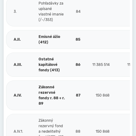
Pohľadávky za
upísané
3.
84
vlastné imanie
(/-/353)
Emisné ážio
A.II.
85
(412)
Ostatné
A.III.
kapitálové
86
11 385 514
11 38
fondy (413)
Zákonné
rezervné
A.IV.
87
150 868
15
fondy r. 88 + r.
89
Zákonný
rezervný fond
A.IV.1.
a nedeliteľný
88
150 868
15