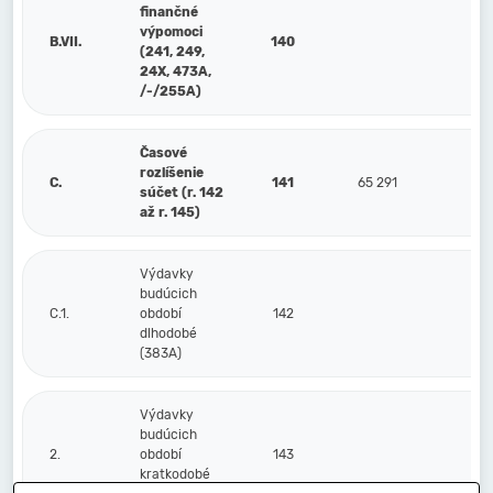
finančné
výpomoci
B.VII.
140
(241, 249,
24X, 473A,
/-/255A)
Časové
rozlíšenie
C.
141
65 291
7
súčet (r. 142
až r. 145)
Výdavky
budúcich
C.1.
období
142
dlhodobé
(383A)
Výdavky
budúcich
2.
období
143
kratkodobé