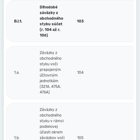
Dlhodobé
záväzky z
obchodného
B.I.1.
103
styku súčet
(r. 104 až r.
106)
Záväzky z
obchodného
styku voči
prepojeným
1.a.
104
účtovným
jednotkám
(321A, 475A,
476A)
Záväzky z
obchodného
styku v rámci
podielovej
účasti okrem
1.b.
záväzkov voči
105