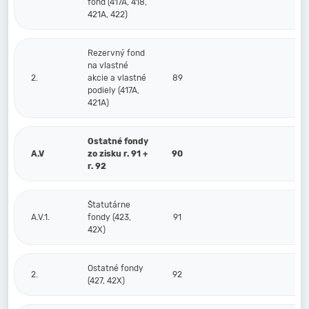
fond (417A, 418,
421A, 422)
Rezervný fond
na vlastné
2.
akcie a vlastné
89
podiely (417A,
421A)
Ostatné fondy
A.V
zo zisku r. 91 +
90
r. 92
Štatutárne
A.V.1.
fondy (423,
91
42X)
Ostatné fondy
2.
92
(427, 42X)