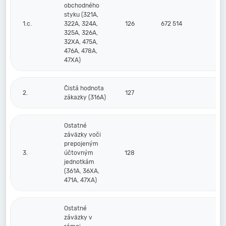
obchodného
styku (321A,
1.c.
322A, 324A,
126
672 514
76
325A, 326A,
32XA, 475A,
476A, 478A,
47XA)
Čistá hodnota
2.
127
zákazky (316A)
Ostatné
záväzky voči
prepojeným
3.
účtovným
128
jednotkám
(361A, 36XA,
471A, 47XA)
Ostatné
záväzky v