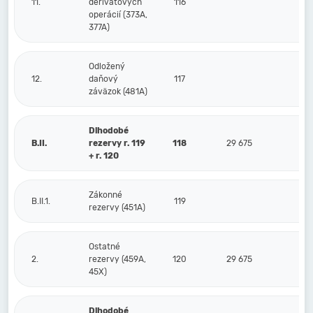
11.
derivátových
116
operácií (373A,
377A)
Odložený
12.
daňový
117
záväzok (481A)
Dlhodobé
B.II.
rezervy r. 119
118
29 675
2
+ r. 120
Zákonné
B.II.1.
119
rezervy (451A)
Ostatné
2.
rezervy (459A,
120
29 675
2
45X)
Dlhodobé