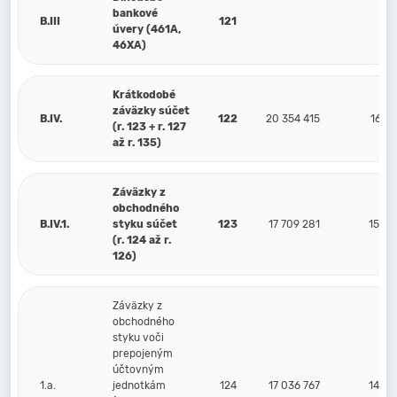
bankové
B.III
121
úvery (461A,
46XA)
Krátkodobé
záväzky súčet
B.IV.
122
20 354 415
16 44
(r. 123 + r. 127
až r. 135)
Záväzky z
obchodného
B.IV.1.
styku súčet
123
17 709 281
15 35
(r. 124 až r.
126)
Záväzky z
obchodného
styku voči
prepojeným
účtovným
1.a.
jednotkám
124
17 036 767
14 58