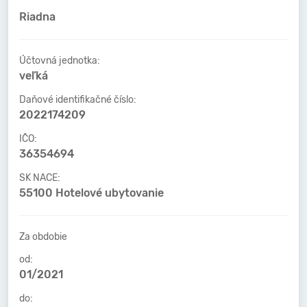
Riadna
Účtovná jednotka:
veľká
Daňové identifikačné číslo:
2022174209
IČO:
36354694
SK NACE:
55100 Hotelové ubytovanie
Za obdobie
od:
01/2021
do: