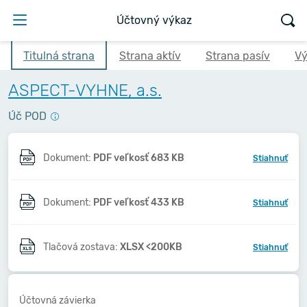
Účtovný výkaz
Titulná strana
Strana aktív
Strana pasív
Vý
ASPECT-VYHNE, a.s.
Úč POD
Dokument:
PDF veľkosť 683 KB
Stiahnuť
Dokument:
PDF veľkosť 433 KB
Stiahnuť
Tlačová zostava:
XLSX <200KB
Stiahnuť
Účtovná závierka