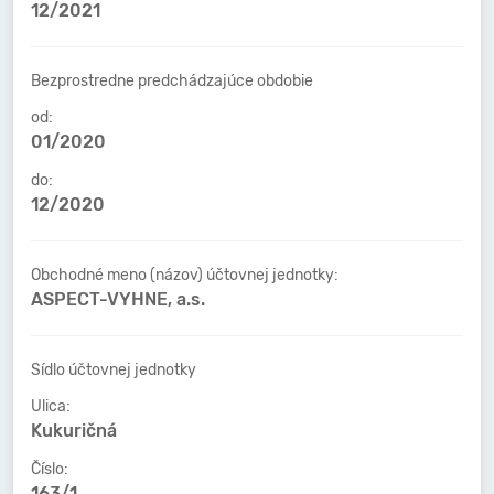
12/2021
Bezprostredne predchádzajúce obdobie
od:
01/2020
do:
12/2020
Obchodné meno (názov) účtovnej jednotky:
ASPECT-VYHNE, a.s.
Sídlo účtovnej jednotky
Ulica:
Kukuričná
Číslo:
163/1