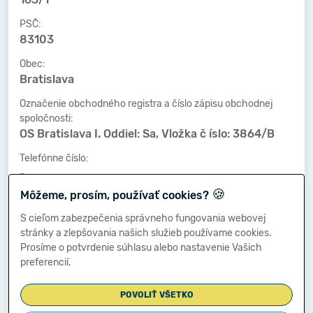
PSČ:
83103
Obec:
Bratislava
Označenie obchodného registra a číslo zápisu obchodnej
spoločnosti:
OS Bratislava I. Oddiel: Sa, Vložka č íslo: 3864/B
Telefónne číslo:
-
🍪
Môžeme, prosím, používať cookies?
Faxové číslo:
-
S cieľom zabezpečenia správneho fungovania webovej
stránky a zlepšovania našich služieb používame cookies.
E-mailová adresa:
Prosíme o potvrdenie súhlasu alebo nastavenie Vašich
-
preferencií.
POVOLIŤ VŠETKO
Zostavená dňa: