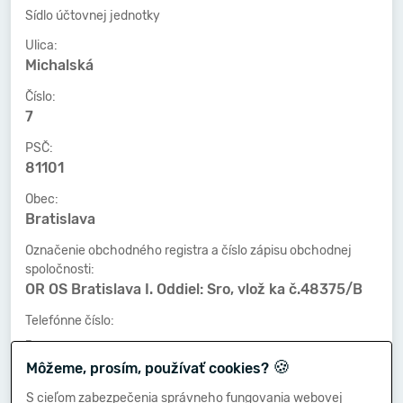
Sídlo účtovnej jednotky
Ulica:
Michalská
Číslo:
7
PSČ:
81101
Obec:
Bratislava
Označenie obchodného registra a číslo zápisu obchodnej
spoločnosti:
OR OS Bratislava I. Oddiel: Sro, vlož ka č.48375/B
Telefónne číslo:
-
🍪
Môžeme, prosím, používať cookies?
Faxové číslo:
-
S cieľom zabezpečenia správneho fungovania webovej