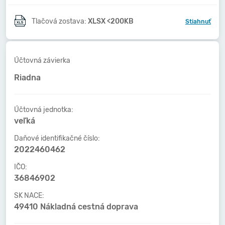
Tlačová zostava:
XLSX <200KB
Stiahnuť
Účtovná závierka
Riadna
Účtovná jednotka:
veľká
Daňové identifikačné číslo:
2022460462
IČO:
36846902
SK NACE:
49410 Nákladná cestná doprava