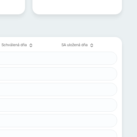
Schválená dňa
SA uložená dňa