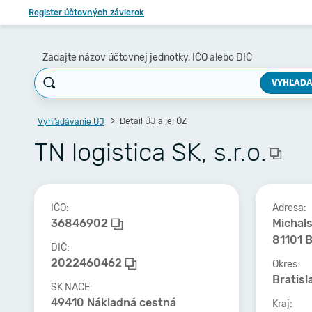
Register účtovných závierok
Zadajte názov účtovnej jednotky, IČO alebo DIČ
VYHĽADA
Detail ÚJ a jej ÚZ
Vyhľadávanie ÚJ
TN logistica SK, s.r.o.
IČO:
Adresa:
36846902
Michals
81101 B
DIČ:
2022460462
Okres:
Bratisl
SK NACE:
49410 Nákladná cestná
Kraj: