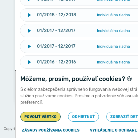
01/2018 - 12/2018
Individuálna riadna
01/2017 - 12/2017
Individuálna riadna
01/2017 - 12/2017
Individuálna riadna
01/2016 - 12/2016
Individuálna riadna
Môžeme, prosím, používať cookies?
01/2015 - 12/2015
🍪
Individuálna riadna
S cieľom zabezpečenia správneho fungovania webovej strá
01/2013 - 12/2013
Individuálna riadna
služieb používame cookies. Prosíme o potvrdenie súhlasu a
preferencií.
POVOLIŤ VŠETKO
ODMIETNUŤ
ZOBRAZIŤ DET
Copyright © 2011-2026
,
Ministerstvo financií Slovenskej republiky
ZÁSADY POUŽÍVANIA COOKIES
VYHLÁSENIE O OCHRANE