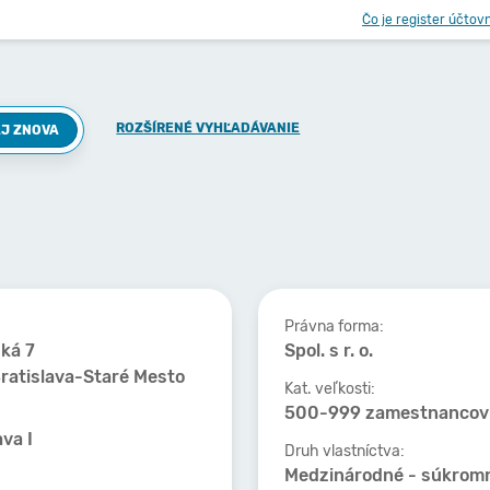
Čo je register účtov
ROZŠÍRENÉ VYHĽADÁVANIE
J ZNOVA
Právna forma:
ká 7
Spol. s r. o.
ratislava-Staré Mesto
Kat. veľkosti:
500-999 zamestnancov
ava I
Druh vlastníctva:
Medzinárodné - súkrom