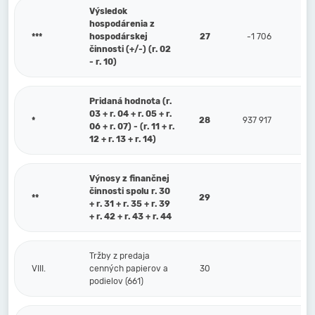
Výsledok
hospodárenia z
***
hospodárskej
27
-1 706
činnosti (+/-) (r. 02
- r. 10)
Pridaná hodnota (r.
03 + r. 04 + r. 05 + r.
*
28
937 917
06 + r. 07) - (r. 11 + r.
12 + r. 13 + r. 14)
Výnosy z finančnej
činnosti spolu r. 30
**
29
+ r. 31 + r. 35 + r. 39
+ r. 42 + r. 43 + r. 44
Tržby z predaja
VIII.
cenných papierov a
30
podielov (661)