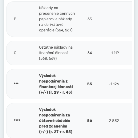
Náklady na
precenenie cenných
P.
papierov a náklady
53
na derivátové
operácie (564, 567)
Ostatné náklady na
Q.
finančnú činnosť
54
1 119
(568, 569)
Výsledok
hospodárenia z
***
55
-1 126
finančnej činnosti
(+/-) (r. 29 - r. 45)
Výsledok
hospodárenia za
****
účtovné obdobie
56
-2 832
pred zdanením
(+/-) (r. 27 + r. 55)