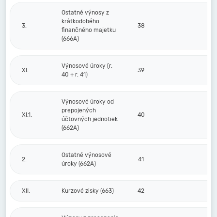
Ostatné výnosy z
krátkodobého
3.
38
finančného majetku
(666A)
Výnosové úroky (r.
XI.
39
40 + r. 41)
Výnosové úroky od
prepojených
XI.1.
40
účtovných jednotiek
(662A)
Ostatné výnosové
2.
41
úroky (662A)
XII.
Kurzové zisky (663)
42