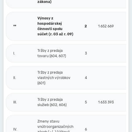
zákona)
Výnosy z
hospodárskej
**
2
1 652 669
činnosti spolu
súčet (r. 03 až r. 09)
Tržby z predaja
I.
3
tovaru (604, 607)
Tržby z predaja
II.
vlastných výrobkov
4
(601)
Tržby z predaja
III.
5
1 633 393
služieb (602, 606)
Zmeny stavu
vnútroorganizačných
IV.
6