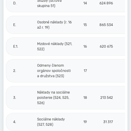
Služby (účtová
D.
14
624 896
skupina 51)
Osobné náklady (r. 16
E.
15
865 534
až r. 19)
Mzdové náklady (521,
E.1.
16
620 675
522)
Odmeny členom
2.
orgánov spoločnosti
17
a družstva (523)
Náklady na sociálne
3.
poistenie (524, 525,
18
213 542
526)
Sociálne náklady
4.
19
31 317
(527, 528)