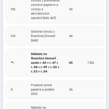
Výnosy z precenenia
cenných papierov a
XIII.
výnosy z
43
derivátových
operácií (664, 667)
Ostatné výnosy z
XIV.
finančnej činnosti
44
(668)
Náklady na
finančnú činnosť
**.
spolu r. 46 + r. 47 +
45
1 126
r. 48 + r. 49 + r. 52 +
r. 53 + r. 54
Predané cenné
K.
papiere a podiely
46
(561)
Náklady na