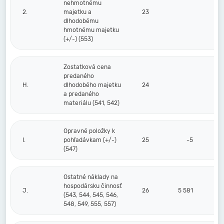
nehmotnému
2.
majetku a
23
dlhodobému
hmotnému majetku
(+/-) (553)
Zostatková cena
predaného
H.
dlhodobého majetku
24
a predaného
materiálu (541, 542)
Opravné položky k
I.
pohľadávkam (+/-)
25
-5
(547)
Ostatné náklady na
hospodársku činnosť
J.
26
5 581
(543, 544, 545, 546,
548, 549, 555, 557)