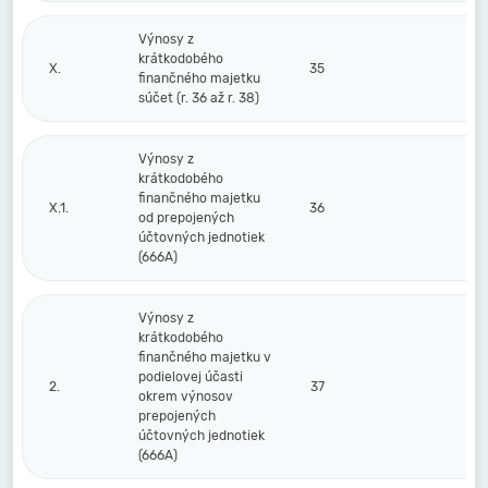
Výnosy z
krátkodobého
X.
35
finančného majetku
súčet (r. 36 až r. 38)
Výnosy z
krátkodobého
finančného majetku
X.1.
36
od prepojených
účtovných jednotiek
(666A)
Výnosy z
krátkodobého
finančného majetku v
podielovej účasti
2.
37
okrem výnosov
prepojených
účtovných jednotiek
(666A)