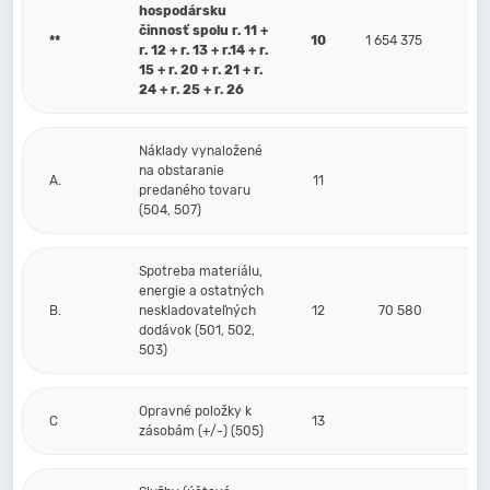
hospodársku
činnosť spolu r. 11 +
**
10
1 654 375
r. 12 + r. 13 + r.14 + r.
15 + r. 20 + r. 21 + r.
24 + r. 25 + r. 26
Náklady vynaložené
na obstaranie
A.
11
predaného tovaru
(504, 507)
Spotreba materiálu,
energie a ostatných
B.
neskladovateľných
12
70 580
dodávok (501, 502,
503)
Opravné položky k
C
13
zásobám (+/-) (505)