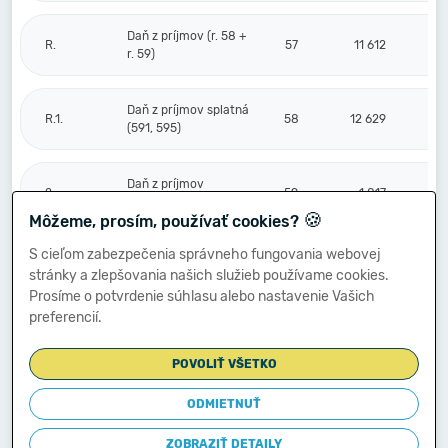
Daň z príjmov (r. 58 +
R.
57
11 612
r. 59)
Daň z príjmov splatná
R.1.
58
12 629
(591, 595)
Daň z príjmov
2.
59
-1 017
odložená (+/-) (592)
🍪
Môžeme, prosím, používať cookies?
S cieľom zabezpečenia správneho fungovania webovej
Prevod podielov na
stránky a zlepšovania našich služieb používame cookies.
výsledku
S.
hospodárenia
60
Prosíme o potvrdenie súhlasu alebo nastavenie Vašich
spoločníkom (+/-
preferencií.
596)
POVOLIŤ VŠETKO
Výsledok
hospodárenia za
ODMIETNUŤ
****
účtovné obdobie po
61
-14 444
zdanení (+/-) (r. 56
ZOBRAZIŤ DETAILY