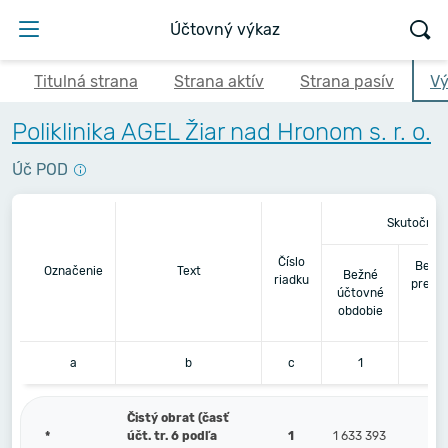
Účtovný výkaz
Titulná strana
Strana aktív
Strana pasív
Vý
Poliklinika AGEL Žiar nad Hronom s. r. o.
Úč POD
Skutočnos
Číslo
Bezpr
Označenie
Text
Bežné
riadku
predc
účtovné
úč
obdobie
ob
a
b
c
1
Čistý obrat (časť
*
účt. tr. 6 podľa
1
1 633 393