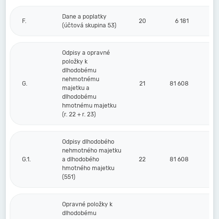
Dane a poplatky
F.
20
6 181
(účtová skupina 53)
Odpisy a opravné
položky k
dlhodobému
nehmotnému
G.
21
81 608
majetku a
dlhodobému
hmotnému majetku
(r. 22 + r. 23)
Odpisy dlhodobého
nehmotného majetku
G.1.
a dlhodobého
22
81 608
hmotného majetku
(551)
Opravné položky k
dlhodobému