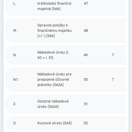
L.
krátkodobý finančný
47
majetok (566)
Opravné položky k
M.
finančnému majetku
48
(+/-) (565)
Nákladové úroky (r.
N.
49
7
50 + r. 51)
Nákladové úroky pre
N.1.
prepojené účtovné
50
7
jednotky (562A)
Ostatné nákladové
2.
51
úroky (562A)
O.
Kurzové straty (563)
52