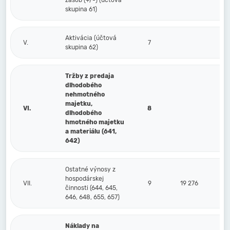
zásob (+/-) (účtová
skupina 61)
Aktivácia (účtová
V.
7
skupina 62)
Tržby z predaja
dlhodobého
nehmotného
majetku,
VI.
8
dlhodobého
hmotného majetku
a materiálu (641,
642)
Ostatné výnosy z
hospodárskej
VII.
9
19 276
činnosti (644, 645,
646, 648, 655, 657)
Náklady na