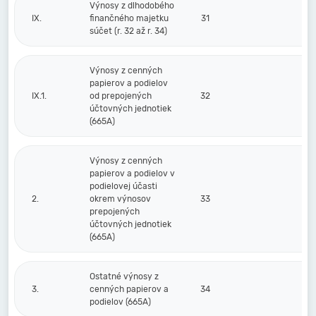
Výnosy z dlhodobého
IX.
finančného majetku
31
súčet (r. 32 až r. 34)
Výnosy z cenných
papierov a podielov
IX.1.
od prepojených
32
účtovných jednotiek
(665A)
Výnosy z cenných
papierov a podielov v
podielovej účasti
2.
okrem výnosov
33
prepojených
účtovných jednotiek
(665A)
Ostatné výnosy z
3.
cenných papierov a
34
podielov (665A)