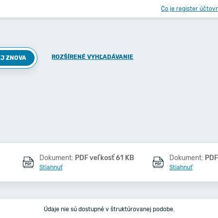
Čo je register účtov
ROZŠÍRENÉ VYHĽADÁVANIE
J ZNOVA
Dokument:
PDF veľkosť 61 KB
Dokument:
PDF
Stiahnuť
Stiahnuť
Údaje nie sú dostupné v štruktúrovanej podobe.