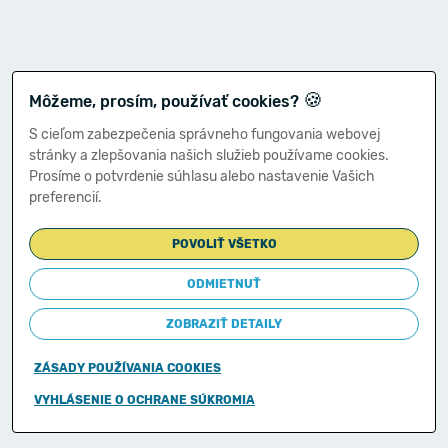
🍪
Môžeme, prosím, používať cookies?
S cieľom zabezpečenia správneho fungovania webovej
stránky a zlepšovania našich služieb používame cookies.
Prosíme o potvrdenie súhlasu alebo nastavenie Vašich
preferencií.
POVOLIŤ VŠETKO
ODMIETNUŤ
ZOBRAZIŤ DETAILY
ZÁSADY POUŽÍVANIA COOKIES
Copyright © 2011-2026
VYHLÁSENIE O OCHRANE SÚKROMIA
Ministerstvo financií Slovenskej republiky