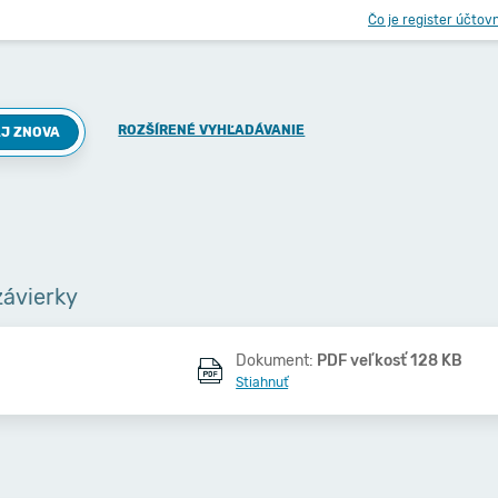
Čo je register účtov
ROZŠÍRENÉ VYHĽADÁVANIE
J ZNOVA
závierky
Dokument:
PDF veľkosť 128 KB
Stiahnuť