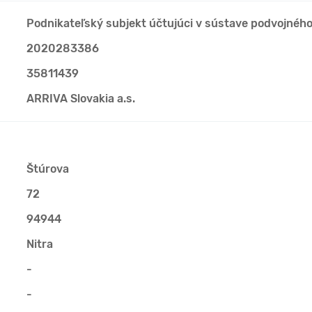
Podnikateľský subjekt účtujúci v sústave podvojnéh
2020283386
35811439
ARRIVA Slovakia a.s.
Štúrova
72
94944
Nitra
-
-