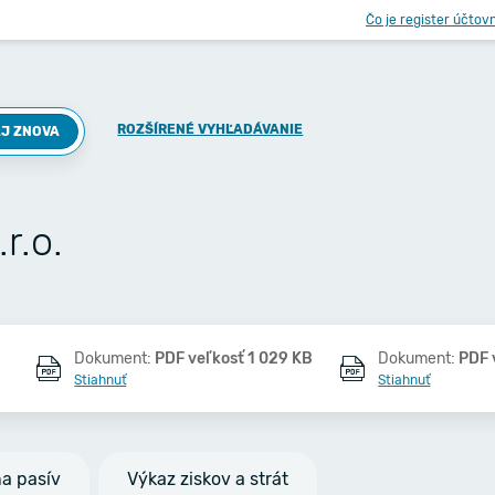
Čo je register účtov
ROZŠÍRENÉ VYHĽADÁVANIE
J ZNOVA
r.o.
Dokument:
PDF veľkosť 1 029 KB
Dokument:
PDF 
Stiahnuť
Stiahnuť
na pasív
Výkaz ziskov a strát