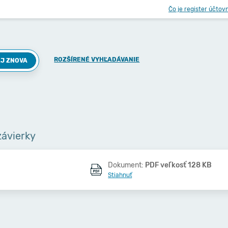
Čo je register účtov
ROZŠÍRENÉ VYHĽADÁVANIE
J ZNOVA
závierky
Dokument:
PDF veľkosť 128 KB
Stiahnuť