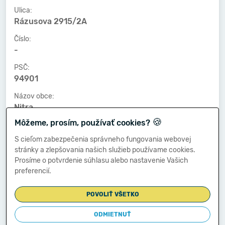
Ulica:
Rázusova 2915/2A
Číslo:
-
PSČ:
94901
Názov obce:
Nitra
🍪
Môžeme, prosím, používať cookies?
Číslo telefónu:
-
S cieľom zabezpečenia správneho fungovania webovej
stránky a zlepšovania našich služieb používame cookies.
Číslo faxu:
Prosíme o potvrdenie súhlasu alebo nastavenie Vašich
-
preferencií.
E-mailová adresa:
-
POVOLIŤ VŠETKO
ODMIETNUŤ