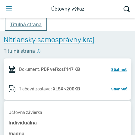
Účtovný výkaz
Titulná strana
Nitriansky samosprávny kraj
Titulná strana
Dokument:
PDF veľkosť 147 KB
Stiahnuť
Tlačová zostava:
XLSX <200KB
Stiahnuť
Účtovná závierka
Individuálna
Riadna