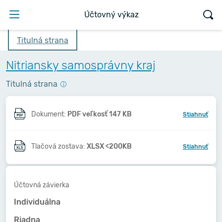
Účtovný výkaz
Titulná strana
Nitriansky samosprávny kraj
Titulná strana
Dokument:
PDF veľkosť 147 KB
Stiahnuť
Tlačová zostava:
XLSX <200KB
Stiahnuť
Účtovná závierka
Individuálna
Riadna