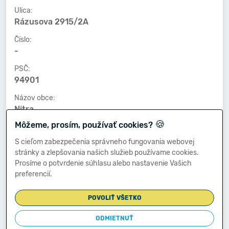
Ulica:
Rázusova 2915/2A
Číslo:
-
PSČ:
94901
Názov obce:
Nitra
🍪
Môžeme, prosím, používať cookies?
Číslo telefónu:
-
S cieľom zabezpečenia správneho fungovania webovej
stránky a zlepšovania našich služieb používame cookies.
Číslo faxu:
Prosíme o potvrdenie súhlasu alebo nastavenie Vašich
-
preferencií.
E-mailová adresa:
-
POVOLIŤ VŠETKO
ODMIETNUŤ