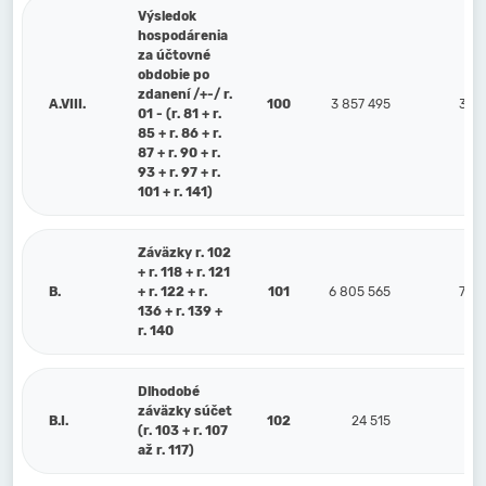
Výsledok
hospodárenia
za účtovné
obdobie po
zdanení /+-/ r.
A.VIII.
100
3 857 495
3 19
01 - (r. 81 + r.
85 + r. 86 + r.
87 + r. 90 + r.
93 + r. 97 + r.
101 + r. 141)
Záväzky r. 102
+ r. 118 + r. 121
B.
+ r. 122 + r.
101
6 805 565
7 47
136 + r. 139 +
r. 140
Dlhodobé
záväzky súčet
B.I.
102
24 515
1
(r. 103 + r. 107
až r. 117)