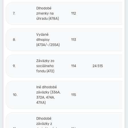
Dlhodobé
7.
zmenky na
112
úhradu (478A)
Vydané
8.
dlhopisy
113
(473A/-/255A)
Záväzky zo
9.
sociálneho
114
24 515
1
fondu (472)
Iné dlhodobé
záväzky (336A,
10.
115
372A, 474A,
47XA)
Dlhodobé
záväzky z