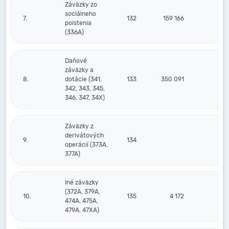
Záväzky zo
sociálneho
7.
132
159 166
17
poistenia
(336A)
Daňové
záväzky a
8.
dotácie (341,
133
350 091
69
342, 343, 345,
346, 347, 34X)
Záväzky z
derivátových
9.
134
operácií (373A,
377A)
Iné záväzky
(372A, 379A,
10.
135
4 172
474A, 475A,
479A, 47XA)