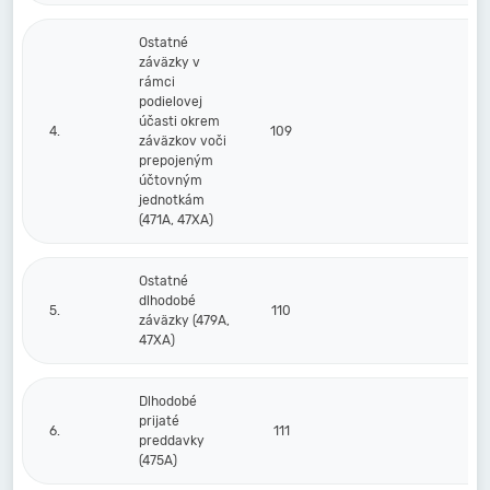
Ostatné
záväzky v
rámci
podielovej
účasti okrem
4.
109
záväzkov voči
prepojeným
účtovným
jednotkám
(471A, 47XA)
Ostatné
dlhodobé
5.
110
záväzky (479A,
47XA)
Dlhodobé
prijaté
6.
111
preddavky
(475A)