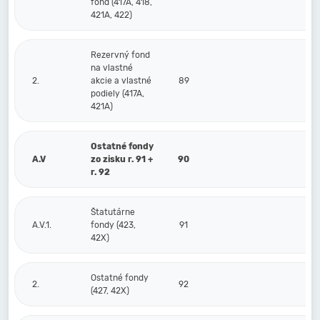
fond (417A, 418,
421A, 422)
Rezervný fond
na vlastné
2.
akcie a vlastné
89
podiely (417A,
421A)
Ostatné fondy
A.V
zo zisku r. 91 +
90
r. 92
Štatutárne
A.V.1.
fondy (423,
91
42X)
Ostatné fondy
2.
92
(427, 42X)