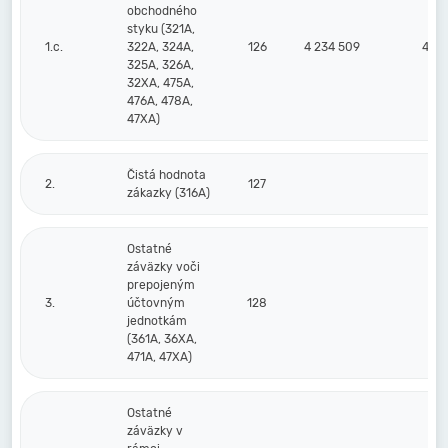
obchodného
styku (321A,
1.c.
322A, 324A,
126
4 234 509
4 73
325A, 326A,
32XA, 475A,
476A, 478A,
47XA)
Čistá hodnota
2.
127
zákazky (316A)
Ostatné
záväzky voči
prepojeným
3.
účtovným
128
jednotkám
(361A, 36XA,
471A, 47XA)
Ostatné
záväzky v