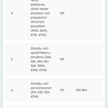
rámci
podielovej
účasti okrem
4.
záväzkov voči
129
prepojeným
účtovným
jednotkám
(361A, 36XA,
471A, 47XA)
Záväzky voči
spoločníkom a
združeniu (364,
5.
130
365, 366, 367,
368, 398A,
478A, 479A)
Záväzky voči
zamestnancom
6.
131
239 584
26
(331, 333, 33X,
479A)