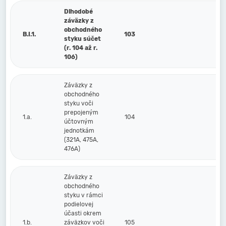
Dlhodobé
záväzky z
obchodného
B.I.1.
103
styku súčet
(r. 104 až r.
106)
Záväzky z
obchodného
styku voči
prepojeným
1.a.
104
účtovným
jednotkám
(321A, 475A,
476A)
Záväzky z
obchodného
styku v rámci
podielovej
účasti okrem
1.b.
záväzkov voči
105