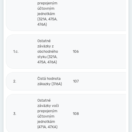
prepojeným
účtovným
jednotkám
(321A, 475A,
476A)
Ostatné
záväzky z
1.c.
obchodného
106
styku (321A,
475A, 476A)
Čistá hodnota
2.
107
zákazky (316A)
Ostatné
záväzky voči
prepojeným
3.
108
účtovným
jednotkám
(471A, 47XA)