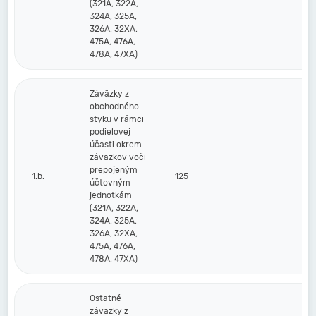
(321A, 322A,
324A, 325A,
326A, 32XA,
475A, 476A,
478A, 47XA)
Záväzky z
obchodného
styku v rámci
podielovej
účasti okrem
záväzkov voči
prepojeným
1.b.
125
účtovným
jednotkám
(321A, 322A,
324A, 325A,
326A, 32XA,
475A, 476A,
478A, 47XA)
Ostatné
záväzky z