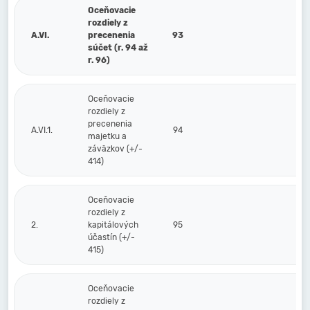
Oceňovacie
rozdiely z
A.VI.
precenenia
93
súčet (r. 94 až
r. 96)
Oceňovacie
rozdiely z
precenenia
A.VI.1.
94
majetku a
záväzkov (+/-
414)
Oceňovacie
rozdiely z
2.
kapitálových
95
účastín (+/-
415)
Oceňovacie
rozdiely z