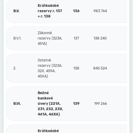
Krátkodobé
B.V.
rezervy r. 137
136
983 764
93
+ r. 138
Zákonné
B.V.1.
rezervy (323A,
137
138 240
12
451A)
Ostatné
rezervy (323A,
2.
138
845 524
81
32X, 459A,
45XA)
Bežné
bankové
B.VI.
úvery (221A,
139
199 266
23
231, 232, 23X,
461A, 46XA)
Krátkodobé