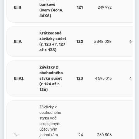
bankové
B.III
121
249 992
27
úvery (461A,
46XA)
Krátkodobé
záväzky súčet
B.IV.
122
5 348 028
6 00
(r. 123 + r. 127
až r. 135)
Záväzky z
obchodného
B.IV.1.
styku súčet
123
4 595 015
4 86
(r. 124 až r.
126)
Záväzky z
obchodného
styku voči
prepojeným
účtovným
1.a.
jednotkám
124
360 506
12