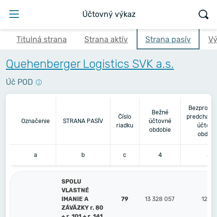
Účtovný výkaz
Titulná strana
Strana aktív
Strana pasív
Vý
Quehenberger Logistics SVK a.s.
Úč POD
Bezprostr
Bežné
Číslo
predchádz
Označenie
STRANA PASÍV
účtovné
riadku
účtovn
obdobie
obdobi
a
b
c
4
5
SPOLU
VLASTNÉ
IMANIE A
79
13 328 057
12 14
ZÁVÄZKY r. 80
+ r. 101 + r. 141