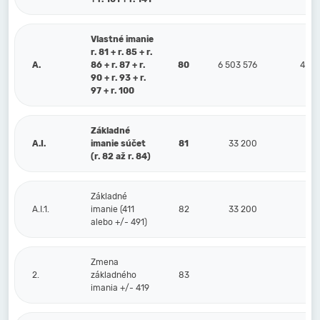
Vlastné imanie
r. 81 + r. 85 + r.
A.
86 + r. 87 + r.
80
6 503 576
4 64
90 + r. 93 + r.
97 + r. 100
Základné
A.I.
imanie súčet
81
33 200
3
(r. 82 až r. 84)
Základné
A.I.1.
imanie (411
82
33 200
3
alebo +/- 491)
Zmena
2.
základného
83
imania +/- 419