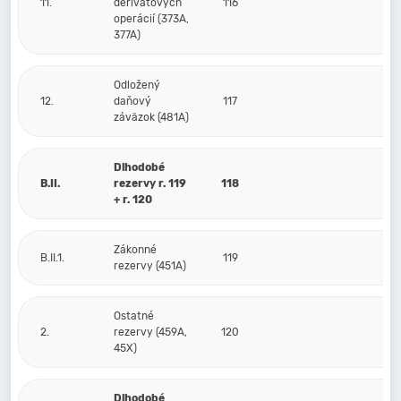
11.
derivátových
116
operácií (373A,
377A)
Odložený
12.
daňový
117
záväzok (481A)
Dlhodobé
B.II.
rezervy r. 119
118
+ r. 120
Zákonné
B.II.1.
119
rezervy (451A)
Ostatné
2.
rezervy (459A,
120
45X)
Dlhodobé