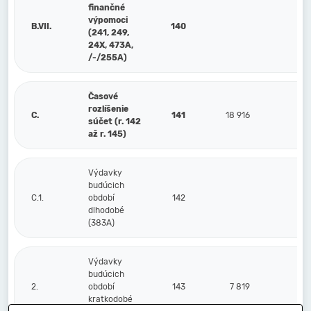
finančné
výpomoci
B.VII.
140
(241, 249,
24X, 473A,
/-/255A)
Časové
rozlíšenie
C.
141
18 916
2
súčet (r. 142
až r. 145)
Výdavky
budúcich
C.1.
období
142
dlhodobé
(383A)
Výdavky
budúcich
2.
období
143
7 819
kratkodobé