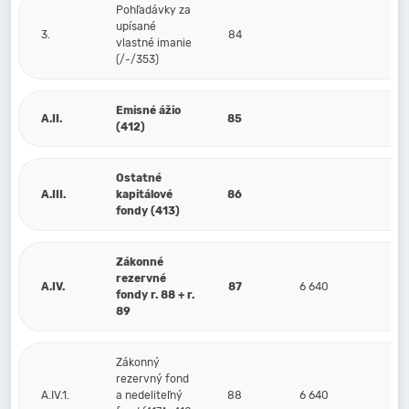
Pohľadávky za
upísané
3.
84
vlastné imanie
(/-/353)
Emisné ážio
A.II.
85
(412)
Ostatné
A.III.
kapitálové
86
fondy (413)
Zákonné
rezervné
A.IV.
87
6 640
fondy r. 88 + r.
89
Zákonný
rezervný fond
A.IV.1.
a nedeliteľný
88
6 640