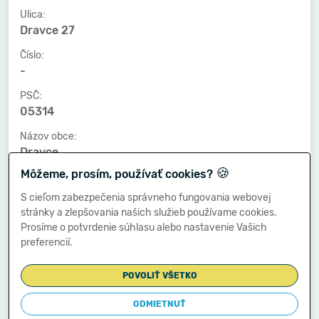
Ulica:
Dravce 27
Číslo:
-
PSČ:
05314
Názov obce:
Dravce
🍪
Môžeme, prosím, používať cookies?
Číslo telefónu:
-
S cieľom zabezpečenia správneho fungovania webovej
stránky a zlepšovania našich služieb používame cookies.
Číslo faxu:
Prosíme o potvrdenie súhlasu alebo nastavenie Vašich
-
preferencií.
E-mailová adresa:
-
POVOLIŤ VŠETKO
ODMIETNUŤ