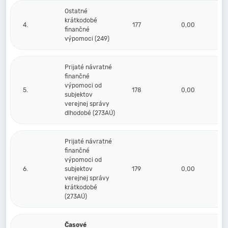
Ostatné
krátkodobé
4.
177
0,00
finančné
výpomoci (249)
Prijaté návratné
finančné
výpomoci od
5.
178
0,00
subjektov
verejnej správy
dlhodobé (273AÚ)
Prijaté návratné
finančné
výpomoci od
6.
subjektov
179
0,00
verejnej správy
krátkodobé
(273AÚ)
Časové