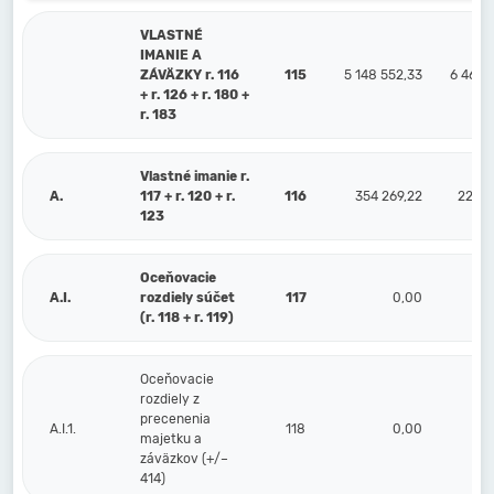
VLASTNÉ
IMANIE A
ZÁVÄZKY r. 116
115
5 148 552,33
6 467 
+ r. 126 + r. 180 +
r. 183
Vlastné imanie r.
A.
117 + r. 120 + r.
116
354 269,22
221 0
123
Oceňovacie
A.I.
rozdiely súčet
117
0,00
(r. 118 + r. 119)
Oceňovacie
rozdiely z
precenenia
A.I.1.
118
0,00
majetku a
záväzkov (+/–
414)