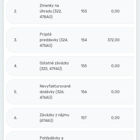
Zmenky na
2.
úhradu (322,
153
0,00
478AÚ)
Prijaté
3.
preddavky (324,
154
372,00
3
475AÚ)
Ostatné záväzky
4.
155
0,00
(325, 479AÚ)
Nevyfakturované
5.
dodávky (326,
156
0,00
476AÚ)
Záväzky z nájmu
6.
157
0,00
(474AÚ)
Pohľadávky a