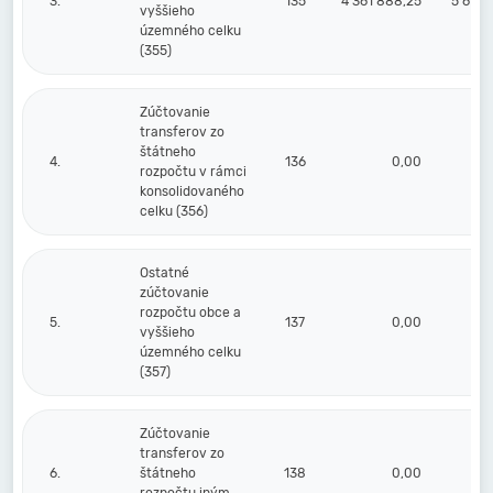
3.
135
4 361 888,25
5 674 
vyššieho
územného celku
(355)
Zúčtovanie
transferov zo
štátneho
4.
136
0,00
rozpočtu v rámci
konsolidovaného
celku (356)
Ostatné
zúčtovanie
rozpočtu obce a
5.
137
0,00
vyššieho
územného celku
(357)
Zúčtovanie
transferov zo
6.
štátneho
138
0,00