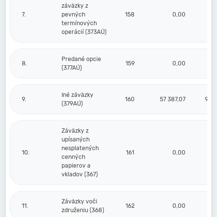
záväzky z
7.
pevných
158
0,00
termínových
operácií (373AÚ)
Predané opcie
8.
159
0,00
(377AÚ)
Iné záväzky
9.
160
57 387,07
91 9
(379AÚ)
Záväzky z
upísaných
nesplatených
10.
161
0,00
cenných
papierov a
vkladov (367)
Záväzky voči
11.
162
0,00
združeniu (368)