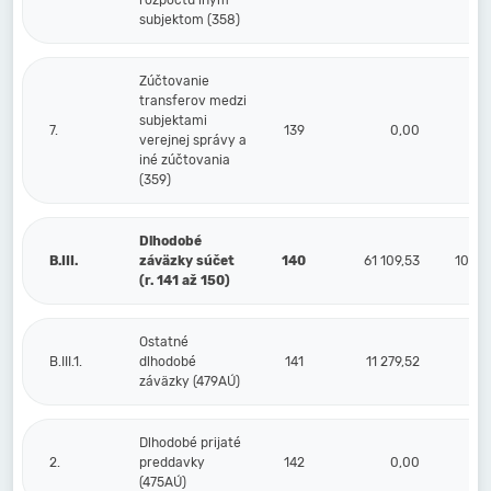
rozpočtu iným
subjektom (358)
Zúčtovanie
transferov medzi
subjektami
7.
139
0,00
verejnej správy a
iné zúčtovania
(359)
Dlhodobé
B.III.
záväzky súčet
140
61 109,53
100 2
(r. 141 až 150)
Ostatné
B.III.1.
dlhodobé
141
11 279,52
záväzky (479AÚ)
Dlhodobé prijaté
2.
preddavky
142
0,00
(475AÚ)