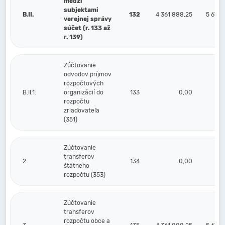
medzi
subjektami
B.II.
132
4 361 888,25
5 674 
verejnej správy
súčet (r. 133 až
r. 139)
Zúčtovanie
odvodov príjmov
rozpočtových
B.II.1.
organizácií do
133
0,00
rozpočtu
zriaďovateľa
(351)
Zúčtovanie
transferov
2.
134
0,00
štátneho
rozpočtu (353)
Zúčtovanie
transferov
rozpočtu obce a