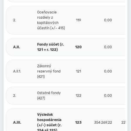
Oceňovacie
rozdiely z
2.
119
0,00
kapitálových
účastín (+/– 415)
Fondy súčet (r.
A.II.
120
0,00
121 + r. 122)
Zákonný
A.II.1.
rezervný fond
121
0,00
(421)
Ostatné fondy
2.
122
0,00
(427)
Výsledok
hospodárenia
A.III.
123
354 269,22
221 0
(+/-) súčet (r.
124 až 125)