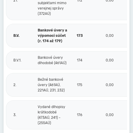
21.
172
0,00
subjektami mimo
verejnej správy
(372AÚ)
Bankové úvery a
B.V.
výpomoci súčet
173
0,00
(r. 174 až 179)
Bankové úvery
B.V.1.
174
0,00
dlhodobé (461AÚ)
Bežné bankové
2.
úvery (461AÚ,
175
0,00
221AÚ, 231, 232)
Vydané dlhopisy
krátkodobé
3.
176
0,00
(473AÚ, 241) -
(255AÚ)