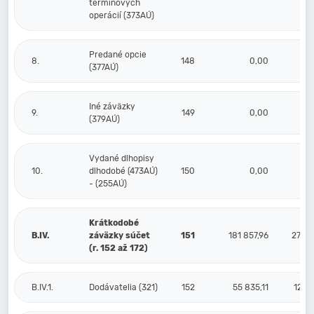
termínových
operácií (373AÚ)
Predané opcie
8.
148
0,00
(377AÚ)
Iné záväzky
9.
149
0,00
(379AÚ)
Vydané dlhopisy
10.
dlhodobé (473AÚ)
150
0,00
- (255AÚ)
Krátkodobé
B.IV.
záväzky súčet
151
181 857,96
273 2
(r. 152 až 172)
B.IV.1.
Dodávatelia (321)
152
55 835,11
123 3