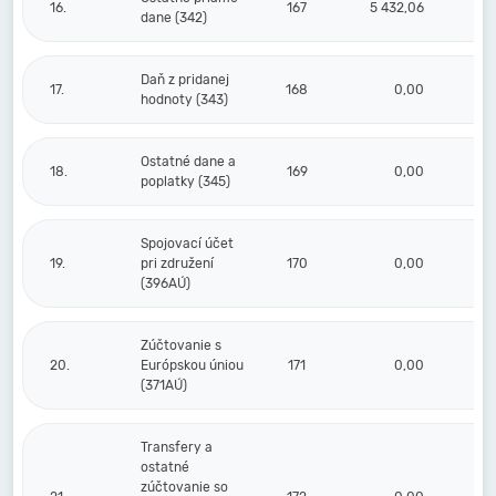
16.
167
5 432,06
3 9
dane (342)
Daň z pridanej
17.
168
0,00
hodnoty (343)
Ostatné dane a
18.
169
0,00
poplatky (345)
Spojovací účet
19.
pri združení
170
0,00
(396AÚ)
Zúčtovanie s
20.
Európskou úniou
171
0,00
(371AÚ)
Transfery a
ostatné
zúčtovanie so