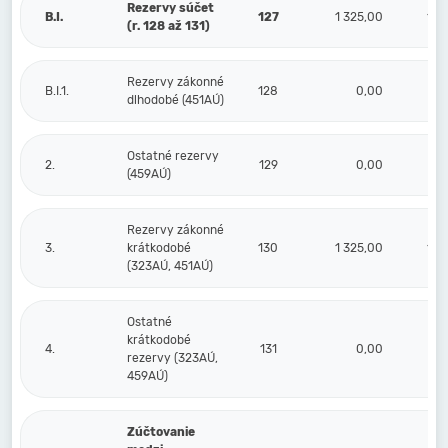
Rezervy súčet
B.I.
127
1 325,00
11 
(r. 128 až 131)
Rezervy zákonné
B.I.1.
128
0,00
dlhodobé (451AÚ)
Ostatné rezervy
2.
129
0,00
(459AÚ)
Rezervy zákonné
3.
krátkodobé
130
1 325,00
11 
(323AÚ, 451AÚ)
Ostatné
krátkodobé
4.
131
0,00
rezervy (323AÚ,
459AÚ)
Zúčtovanie