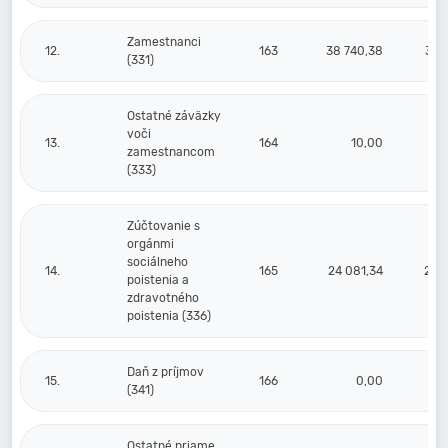
Zamestnanci
12.
163
38 740,38
33 
(331)
Ostatné záväzky
voči
13.
164
10,00
zamestnancom
(333)
Zúčtovanie s
orgánmi
sociálneho
14.
165
24 081,34
20 2
poistenia a
zdravotného
poistenia (336)
Daň z príjmov
15.
166
0,00
(341)
Ostatné priame