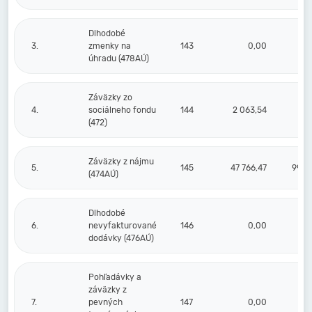
Dlhodobé
3.
zmenky na
143
0,00
úhradu (478AÚ)
Záväzky zo
4.
sociálneho fondu
144
2 063,54
1 
(472)
Záväzky z nájmu
5.
145
47 766,47
99 0
(474AÚ)
Dlhodobé
6.
nevyfakturované
146
0,00
dodávky (476AÚ)
Pohľadávky a
záväzky z
7.
pevných
147
0,00