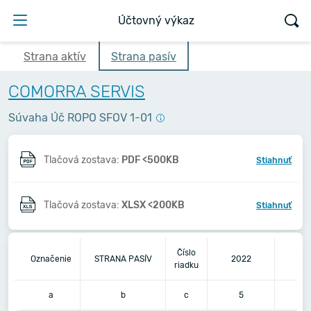
Účtovný výkaz
Strana aktív
Strana pasív
COMORRA SERVIS
Súvaha Úč ROPO SFOV 1-01
Tlačová zostava:
PDF <500KB
Stiahnuť
Tlačová zostava:
XLSX <200KB
Stiahnuť
Číslo
Označenie
STRANA PASÍV
2022
20
riadku
a
b
c
5
6