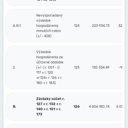
Nevysporiadaný
výsledok
A.III.1.
hospodárenia
124
223 934,73
324 0
minulých rokov
(+/– 428)
Výsledok
hospodárenia za
účtovné obdobie
2.
(+/–) r. 001 - (r.
125
130 334,49
-102 
117 + r. 120
+r.124+ r. 126 + r.
180 + r. 183)
Záväzky súčet r.
127 + r. 132 + r.
B.
126
4 606 180,74
6 059 4
140 + r. 151 + r.
173