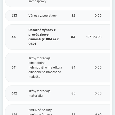
samosprávy
633
Výnosy z poplatkov
82
0,00
Ostatné výnosy z
prevádzkovej
64
83
127 834,98
2
činnosti (r. 084 až r.
089)
Tržby z predaja
dlhodobého
641
nehmotného majetku a
84
0,00
dlhodobého hmotného
majetku
Tržby z predaja
642
85
0,00
materiálu
Zmluvné pokuty,
644
penále a úroky z
86
6,60