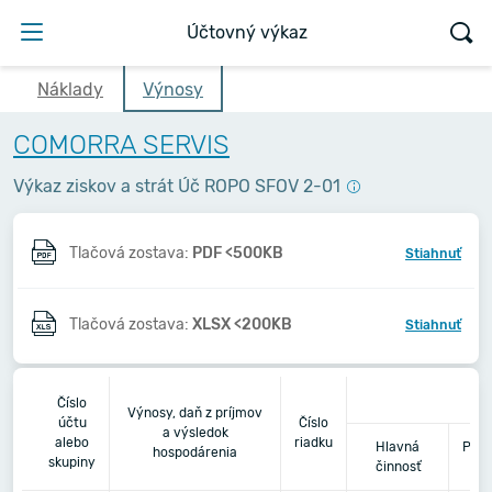
Účtovný výkaz
Náklady
Výnosy
COMORRA SERVIS
Výkaz ziskov a strát Úč ROPO SFOV 2-01
Tlačová zostava:
PDF <500KB
Stiahnuť
Tlačová zostava:
XLSX <200KB
Stiahnuť
Číslo
Výnosy, daň z príjmov
účtu
Číslo
a výsledok
alebo
riadku
Hlavná
Podn
hospodárenia
skupiny
činnosť
č