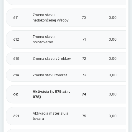
Zmena stavu
611
70
0,00
nedokončenej výroby
Zmena stavu
612
71
0,00
polotovarov
613
Zmena stavu výrobkov
72
0,00
614
Zmena stavu zvierat
73
0,00
Aktivácia (r. 075 až r.
62
74
0,00
078)
Aktivácia materiálu a
621
75
0,00
tovaru