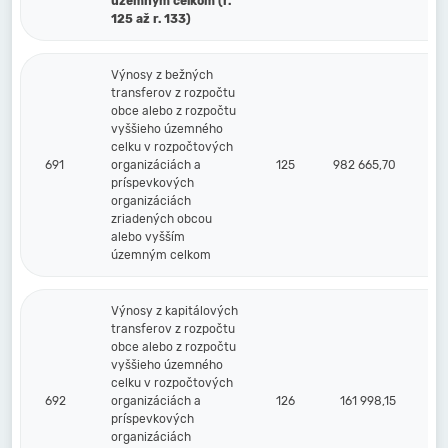
územným celkom (r.
125 až r. 133)
Výnosy z bežných
transferov z rozpočtu
obce alebo z rozpočtu
vyššieho územného
celku v rozpočtových
691
organizáciách a
125
982 665,70
príspevkových
organizáciách
zriadených obcou
alebo vyšším
územným celkom
Výnosy z kapitálových
transferov z rozpočtu
obce alebo z rozpočtu
vyššieho územného
celku v rozpočtových
692
organizáciách a
126
161 998,15
príspevkových
organizáciách