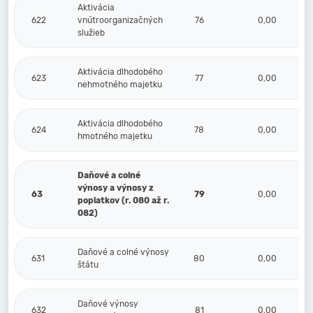
Aktivácia
622
vnútroorganizačných
76
0,00
služieb
Aktivácia dlhodobého
623
77
0,00
nehmotného majetku
Aktivácia dlhodobého
624
78
0,00
hmotného majetku
Daňové a colné
výnosy a výnosy z
63
79
0,00
poplatkov (r. 080 až r.
082)
Daňové a colné výnosy
631
80
0,00
štátu
Daňové výnosy
632
81
0,00