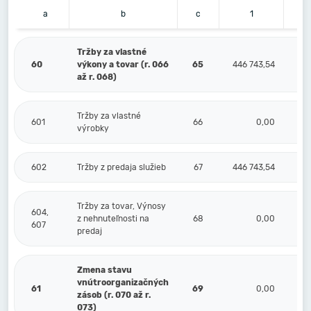
a
b
c
1
Tržby za vlastné
60
výkony a tovar (r. 066
65
446 743,54
až r. 068)
Tržby za vlastné
601
66
0,00
výrobky
602
Tržby z predaja služieb
67
446 743,54
Tržby za tovar, Výnosy
604,
z nehnuteľnosti na
68
0,00
607
predaj
Zmena stavu
vnútroorganizačných
61
69
0,00
zásob (r. 070 až r.
073)