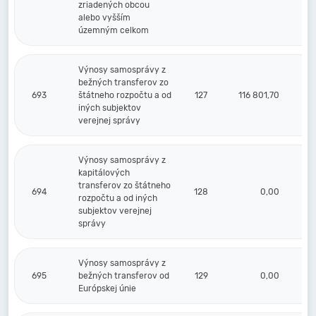
zriadených obcou
alebo vyšším
územným celkom
Výnosy samosprávy z
bežných transferov zo
693
štátneho rozpočtu a od
127
116 801,70
iných subjektov
verejnej správy
Výnosy samosprávy z
kapitálových
transferov zo štátneho
694
128
0,00
rozpočtu a od iných
subjektov verejnej
správy
Výnosy samosprávy z
695
bežných transferov od
129
0,00
Európskej únie