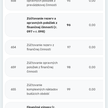
658
opravných položiek z
95
0,00
prevádzkovej činnosti
Zúčtovanie rezerv a
opravných položiek z
96
0,00
finančnej činnosti (r.
097 + r. 098)
Zúčtovanie rezerv z
654
97
0,00
finančnej činnosti
Zúčtovanie opravných
659
položiek z finančnej
98
0,00
činnosti
Zúčtovanie
655
komplexných nákladov
99
0,00
budúcich období
Finančné výnosy (r.