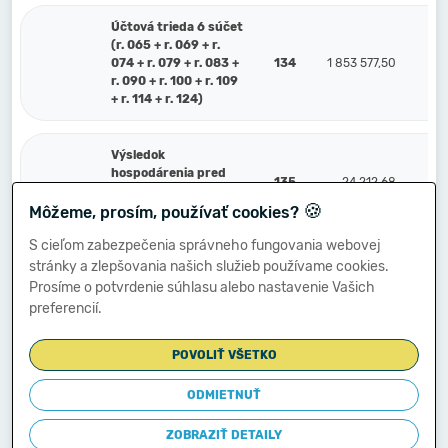
Účtová trieda 6 súčet
(r. 065 + r. 069 + r.
074 + r. 079 + r. 083 +
134
1 853 577,50
3
r. 090 + r. 100 + r. 109
+ r. 114 + r. 124)
Výsledok
hospodárenia pred
135
24 212,68
zdanením (r. 134
🍪
mínus r. 064) (+/-)
Môžeme, prosím, používať cookies?
S cieľom zabezpečenia správneho fungovania webovej
stránky a zlepšovania našich služieb používame cookies.
591
Splatná daň z príjmov
136
0,00
Prosíme o potvrdenie súhlasu alebo nastavenie Vašich
preferencií.
Dodatočne platená daň
595
137
0,00
z príjmov
POVOLIŤ VŠETKO
Výsledok
ODMIETNUŤ
hospodárenia po
138
24 212,68
zdanení r. 135 mínus
ZOBRAZIŤ DETAILY