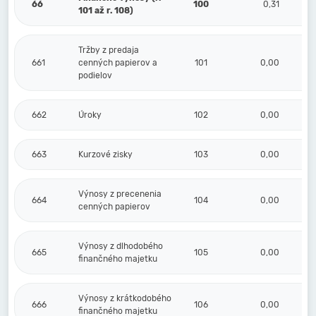
66
100
0,31
101 až r. 108)
Tržby z predaja
661
cenných papierov a
101
0,00
podielov
662
Úroky
102
0,00
663
Kurzové zisky
103
0,00
Výnosy z precenenia
664
104
0,00
cenných papierov
Výnosy z dlhodobého
665
105
0,00
finančného majetku
Výnosy z krátkodobého
666
106
0,00
finančného majetku