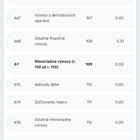
Výnosy z derivátových
667
107
0,00
operácií
Ostatné finančné
668
108
0,31
výnosy
Mimoriadne výnosy (r.
67
109
0,00
110 až r. 113)
672
Náhrady škôd
110
0,00
674
Zúčtovanie rezerv
111
0,00
Ostatné mimoriadne
678
112
0,00
výnosy