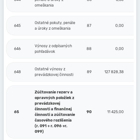
omeškania
Ostatné pokuty, penále
645
87
0,00
a úroky z omeškania
Výnosy z odpísaných
646
88
0,00
pohľadávok
Ostatné výnosy z
648
89
127 828,38
2
prevádzkovej činnosti
Zúčtovanie rezerv a
opravných položiek z
prevádzkovej
činnosti a finančnej
65
90
11 425,00
činnosti a zúčtovanie
časového rozlíšenia
(r. 091 + r. 096 +r.
099)