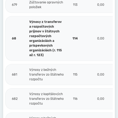
Zúčtovanie opravných
679
113
0,00
položiek
Výnosy z transferov
a rozpočtových
príjmov v štátnych
rozpočtových
68
114
0,00
organizáciách a
príspevkových
organizáciách (r. 115
až r. 123)
Výnosy z bežných
681
transferov zo štátneho
115
0,00
rozpočtu
Výnosy z kapitálových
682
transferov zo štátneho
116
0,00
rozpočtu