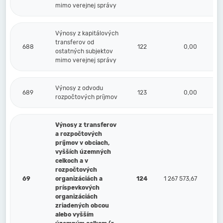
mimo verejnej správy
Výnosy z kapitálových
transferov od
688
122
0,00
ostatných subjektov
mimo verejnej správy
Výnosy z odvodu
689
123
0,00
rozpočtových príjmov
Výnosy z transferov
a rozpočtových
príjmov v obciach,
vyšších územných
celkoch a v
rozpočtových
69
organizáciách a
124
1 267 573,67
príspevkových
organizáciách
zriadených obcou
alebo vyšším