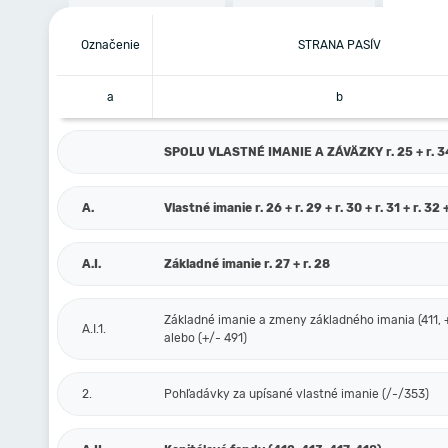
Označenie
STRANA PASÍV
a
b
SPOLU VLASTNÉ IMANIE A ZÁVÄZKY r. 25 + r. 3
A.
Vlastné imanie r. 26 + r. 29 + r. 30 + r. 31 + r. 32 
A.I.
Základné imanie r. 27 + r. 28
Základné imanie a zmeny základného imania (411, 
A.I.1.
alebo (+/- 491)
2.
Pohľadávky za upísané vlastné imanie (/-/353)