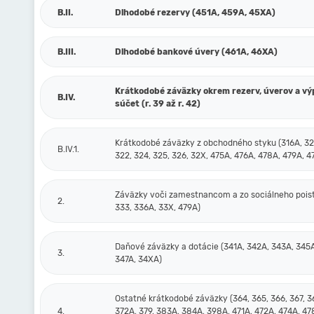
B.II.
Dlhodobé rezervy (451A, 459A, 45XA)
B.III.
Dlhodobé bankové úvery (461A, 46XA)
Krátkodobé záväzky okrem rezerv, úverov a v
B.IV.
súčet (r. 39 až r. 42)
Krátkodobé záväzky z obchodného styku (316A, 32
B.IV.1.
322, 324, 325, 326, 32X, 475A, 476A, 478A, 479A, 4
Záväzky voči zamestnancom a zo sociálneho poist
2.
333, 336A, 33X, 479A)
Daňové záväzky a dotácie (341A, 342A, 343A, 345A
3.
347A, 34XA)
Ostatné krátkodobé záväzky (364, 365, 366, 367, 3
4.
372A, 379, 383A, 384A, 398A, 471A, 472A, 474A, 47