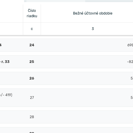
Číslo
Bežné účtovné obdobie
riadku
c
3
4
24
69
+ r. 33
25
-82
26
5
+/- 419)
27
5
28