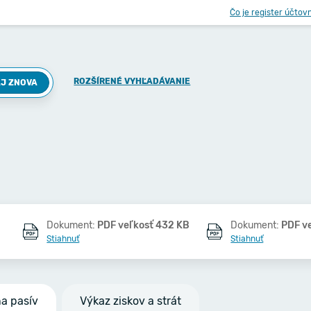
Čo je register účtov
ROZŠÍRENÉ VYHĽADÁVANIE
J ZNOVA
Dokument:
PDF veľkosť 432 KB
Dokument:
PDF v
Stiahnuť
Stiahnuť
na pasív
Výkaz ziskov a strát