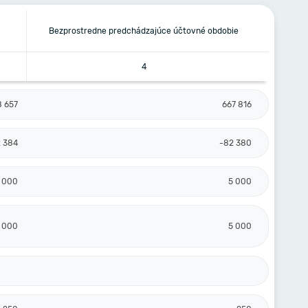
Bezprostredne predchádzajúce účtovné obdobie
4
8 657
667 816
 384
-82 380
 000
5 000
 000
5 000