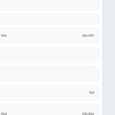
 904
256 059
163
 904
255 896