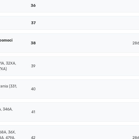
36
37
ýpomoci
38
286
1A, 32XA,
39
7XA)
enia (331,
40
, 346A,
41
68A, 36X,
8A, 479A,
42
286