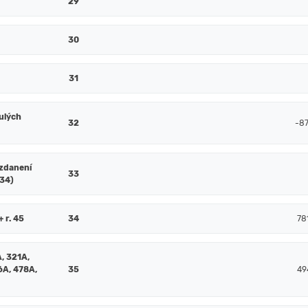
29
30
31
ulých
32
-8
 zdanení
33
. 34)
+ r. 45
34
78
, 321A,
6A, 478A,
35
49