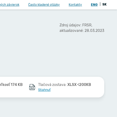
|
SK
ných závierok
Často kladené otázky
Kontakty
ENG
Zdroj údajov: FRSR,
aktualizované: 28.03.2023
eľkosť 174 KB
Tlačová zostava:
XLSX <200KB
Stiahnuť