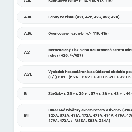
A.II.
Kapitálové fondy (412, 413, 417, 418)
A.III.
Fondy zo zisku (421, 422, 423, 427, 42X)
A.IV.
Oceňovacie rozdiely (+/- 415, 416)
Nerozdelený zisk alebo neuhradená strata min
A.V.
rokov (428, /-/429)
Výsledok hospodárenia za účtovné obdobie po
A.VI.
(+/-) r. 01 - (r. 26 + r. 29 + r. 30 + r. 31 + r. 32 + r
B.
Záväzky r. 35 + r. 36 + r. 37 + r. 38 + r. 43 + r. 44 
Dlhodobé záväzky okrem rezerv a úverov (316A
B.I.
32XA, 372A, 471A, 472A, 473A, 474A, 475A, 47
479A, 47XA, /-/255A, 383A, 384A)