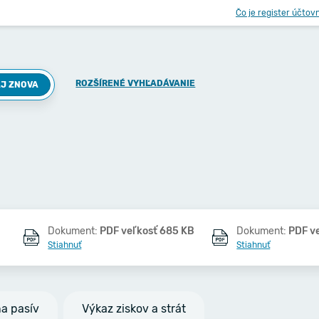
Čo je register účtov
ROZŠÍRENÉ VYHĽADÁVANIE
J ZNOVA
Dokument:
PDF veľkosť 685 KB
Dokument:
PDF v
Stiahnuť
Stiahnuť
na pasív
Výkaz ziskov a strát