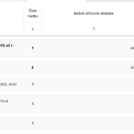
Číslo
Bežné účtovné obdobie
riadku
c
1
02 až r.
1
4
2
4
 602, 606)
3
čtová
4
5