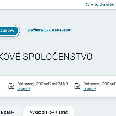
Čo je register účtov
ROZŠÍRENÉ VYHĽADÁVANIE
J ZNOVA
MKOVÉ SPOLOČENSTVO
Dokument:
PDF veľkosť 74 KB
Dokument:
PDF veľ
Stiahnuť
Stiahnuť
na pasív
Výkaz ziskov a strát