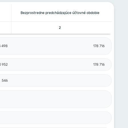
Bezprostredne predchádzajúce účtovné obdobie
2
4 498
178 716
3 952
178 716
546