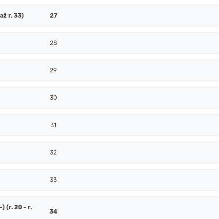
až r. 33)
27
28
29
30
31
32
33
 (r. 20 - r.
34