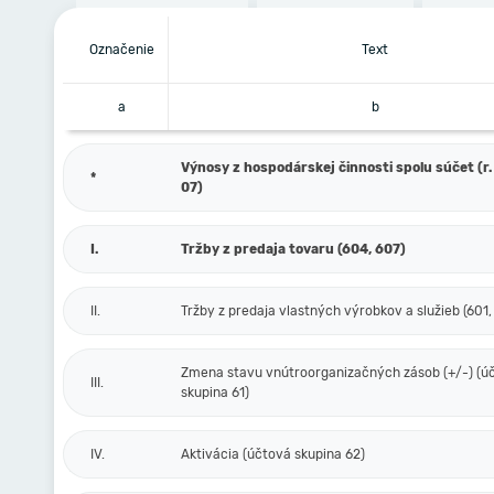
Označenie
Text
a
b
Výnosy z hospodárskej činnosti spolu súčet (r. 
*
07)
I.
Tržby z predaja tovaru (604, 607)
II.
Tržby z predaja vlastných výrobkov a služieb (601,
Zmena stavu vnútroorganizačných zásob (+/-) (ú
III.
skupina 61)
IV.
Aktivácia (účtová skupina 62)