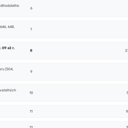
 dlhodobého
6
 646, 648,
7
 09 až r.
8
2
ru (504,
9
ovateľných
10
11
1
12
3