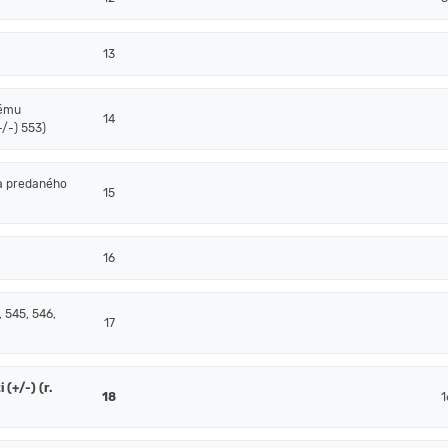
13
nému
14
/-) 553)
a predaného
15
16
 545, 546,
17
(+/-) (r.
18
1