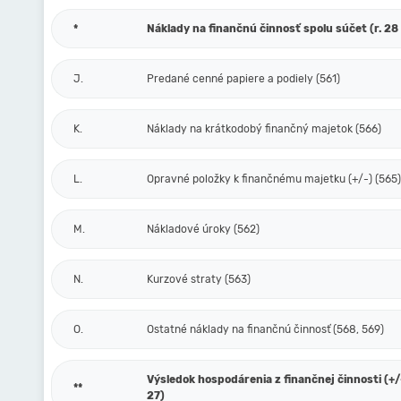
*
Náklady na finančnú činnosť spolu súčet (r. 28 
J.
Predané cenné papiere a podiely (561)
K.
Náklady na krátkodobý finančný majetok (566)
L.
Opravné položky k finančnému majetku (+/-) (565)
M.
Nákladové úroky (562)
N.
Kurzové straty (563)
O.
Ostatné náklady na finančnú činnosť (568, 569)
Výsledok hospodárenia z finančnej činnosti (+/-)
**
27)