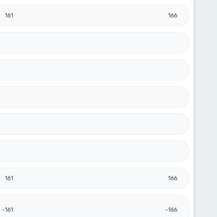
161
166
161
166
-161
-166