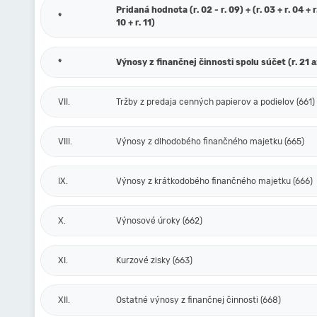
Pridaná hodnota (r. 02 - r. 09) + (r. 03 + r. 04 + r.
*
10 + r. 11)
*
Výnosy z finančnej činnosti spolu súčet (r. 21 a
VII.
Tržby z predaja cenných papierov a podielov (661)
VIII.
Výnosy z dlhodobého finančného majetku (665)
IX.
Výnosy z krátkodobého finančného majetku (666)
X.
Výnosové úroky (662)
XI.
Kurzové zisky (663)
XII.
Ostatné výnosy z finančnej činnosti (668)