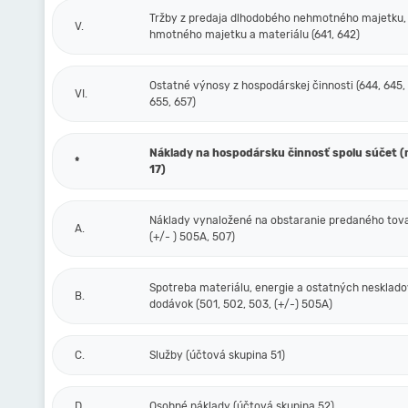
Tržby z predaja dlhodobého nehmotného majetku,
V.
hmotného majetku a materiálu (641, 642)
Ostatné výnosy z hospodárskej činnosti (644, 645,
VI.
655, 657)
Náklady na hospodársku činnosť spolu súčet (r.
*
17)
Náklady vynaložené na obstaranie predaného tova
A.
(+/- ) 505A, 507)
Spotreba materiálu, energie a ostatných nesklad
B.
dodávok (501, 502, 503, (+/-) 505A)
C.
Služby (účtová skupina 51)
D.
Osobné náklady (účtová skupina 52)