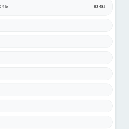
0 916
83 482