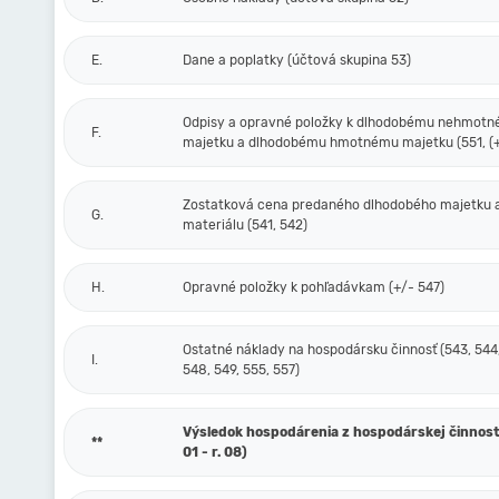
E.
Dane a poplatky (účtová skupina 53)
Odpisy a opravné položky k dlhodobému nehmot
F.
majetku a dlhodobému hmotnému majetku (551, (+
Zostatková cena predaného dlhodobého majetku 
G.
materiálu (541, 542)
H.
Opravné položky k pohľadávkam (+/- 547)
Ostatné náklady na hospodársku činnosť (543, 544,
I.
548, 549, 555, 557)
Výsledok hospodárenia z hospodárskej činnosti 
**
01 - r. 08)