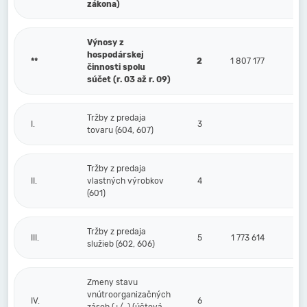
zákona)
Výnosy z
hospodárskej
**
2
1 807 177
činnosti spolu
súčet (r. 03 až r. 09)
Tržby z predaja
I.
3
tovaru (604, 607)
Tržby z predaja
II.
vlastných výrobkov
4
(601)
Tržby z predaja
III.
5
1 773 614
služieb (602, 606)
Zmeny stavu
vnútroorganizačných
IV.
6