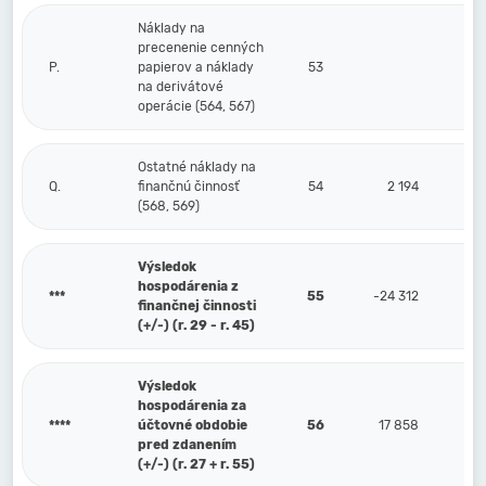
Náklady na
precenenie cenných
P.
papierov a náklady
53
na derivátové
operácie (564, 567)
Ostatné náklady na
Q.
finančnú činnosť
54
2 194
(568, 569)
Výsledok
hospodárenia z
***
55
-24 312
finančnej činnosti
(+/-) (r. 29 - r. 45)
Výsledok
hospodárenia za
****
účtovné obdobie
56
17 858
pred zdanením
(+/-) (r. 27 + r. 55)