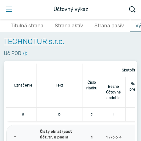
Účtovný výkaz
Titulná strana
Strana aktív
Strana pasív
Vý
TECHNOTUR s.r.o.
Úč POD
Skutočnos
Číslo
Bezpr
Označenie
Text
Bežné
riadku
predc
účtovné
úč
obdobie
ob
a
b
c
1
Čistý obrat (časť
*
účt. tr. 6 podľa
1
1 773 614