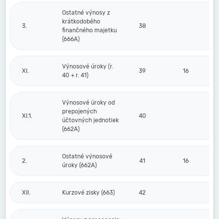
Ostatné výnosy z
krátkodobého
3.
38
finančného majetku
(666A)
Výnosové úroky (r.
XI.
39
16
40 + r. 41)
Výnosové úroky od
prepojených
XI.1.
40
účtovných jednotiek
(662A)
Ostatné výnosové
2.
41
16
úroky (662A)
XII.
Kurzové zisky (663)
42