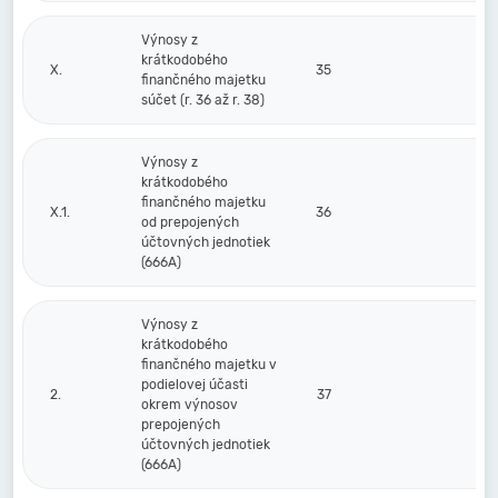
Výnosy z
krátkodobého
X.
35
finančného majetku
súčet (r. 36 až r. 38)
Výnosy z
krátkodobého
finančného majetku
X.1.
36
od prepojených
účtovných jednotiek
(666A)
Výnosy z
krátkodobého
finančného majetku v
podielovej účasti
2.
37
okrem výnosov
prepojených
účtovných jednotiek
(666A)