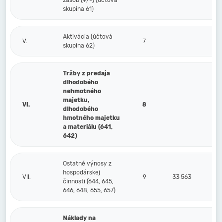
zásob (+/-) (účtová
skupina 61)
Aktivácia (účtová
V.
7
skupina 62)
Tržby z predaja
dlhodobého
nehmotného
majetku,
VI.
8
dlhodobého
hmotného majetku
a materiálu (641,
642)
Ostatné výnosy z
hospodárskej
VII.
9
33 563
činnosti (644, 645,
646, 648, 655, 657)
Náklady na