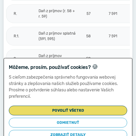
Daň z príjmov (r. 58 +
R.
57
7 591
r. 59)
Daň z príjmov splatná
R.1.
58
7 591
(591, 595)
Daň z príjmov
2.
59
odložená (+/-) (592)
🍪
Môžeme, prosím, používať cookies?
S cieľom zabezpečenia správneho fungovania webovej
Prevod podielov na
stránky a zlepšovania našich služieb používame cookies.
výsledku
S.
hospodárenia
60
Prosíme o potvrdenie súhlasu alebo nastavenie Vašich
spoločníkom (+/-
preferencií.
596)
POVOLIŤ VŠETKO
Výsledok
hospodárenia za
ODMIETNUŤ
****
účtovné obdobie po
61
10 267
zdanení (+/-) (r. 56
ZOBRAZIŤ DETAILY