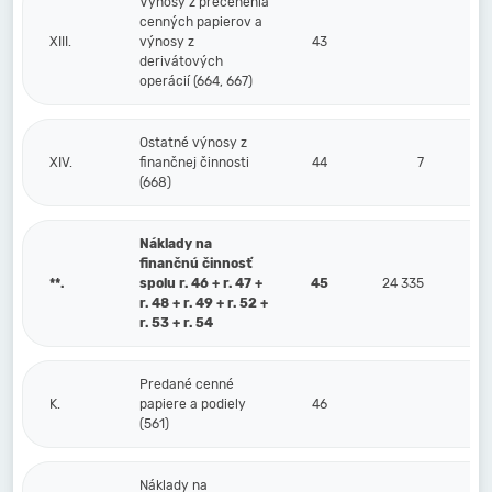
Výnosy z precenenia
cenných papierov a
XIII.
výnosy z
43
derivátových
operácií (664, 667)
Ostatné výnosy z
XIV.
finančnej činnosti
44
7
(668)
Náklady na
finančnú činnosť
**.
spolu r. 46 + r. 47 +
45
24 335
r. 48 + r. 49 + r. 52 +
r. 53 + r. 54
Predané cenné
K.
papiere a podiely
46
(561)
Náklady na