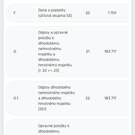
Dane a poplatky
F.
20
1 759
(účtová skupina 53)
Odpisy a opravné
položky k
dlhodobému
nehmotnému
G.
21
183 717
majetku a
dlhodobému
hmotnému majetku
(r. 22 + r. 23)
Odpisy dlhodobého
nehmotného majetku
G.1.
a dlhodobého
22
183 717
hmotného majetku
(551)
Opravné položky k
dlhodobému