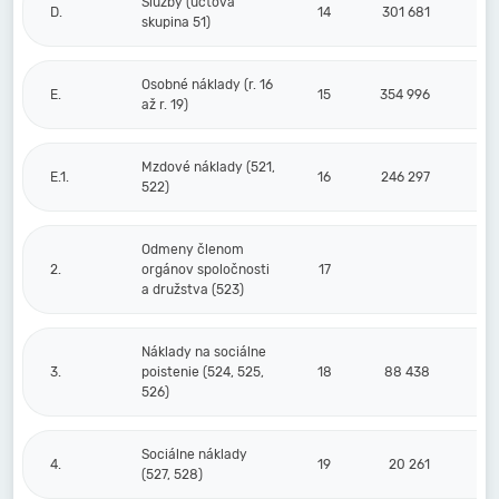
Služby (účtová
D.
14
301 681
skupina 51)
Osobné náklady (r. 16
E.
15
354 996
až r. 19)
Mzdové náklady (521,
E.1.
16
246 297
522)
Odmeny členom
2.
orgánov spoločnosti
17
a družstva (523)
Náklady na sociálne
3.
poistenie (524, 525,
18
88 438
526)
Sociálne náklady
4.
19
20 261
(527, 528)