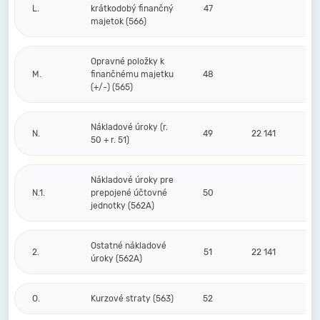
L.
krátkodobý finančný
47
majetok (566)
Opravné položky k
M.
finančnému majetku
48
(+/-) (565)
Nákladové úroky (r.
N.
49
22 141
50 + r. 51)
Nákladové úroky pre
N.1.
prepojené účtovné
50
jednotky (562A)
Ostatné nákladové
2.
51
22 141
úroky (562A)
O.
Kurzové straty (563)
52