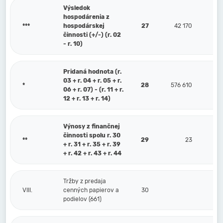
Výsledok
hospodárenia z
***
hospodárskej
27
42 170
činnosti (+/-) (r. 02
- r. 10)
Pridaná hodnota (r.
03 + r. 04 + r. 05 + r.
*
28
576 610
06 + r. 07) - (r. 11 + r.
12 + r. 13 + r. 14)
Výnosy z finančnej
činnosti spolu r. 30
**
29
23
+ r. 31 + r. 35 + r. 39
+ r. 42 + r. 43 + r. 44
Tržby z predaja
VIII.
cenných papierov a
30
podielov (661)