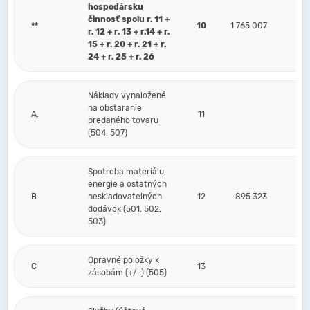
hospodársku
činnosť spolu r. 11 +
**
10
1 765 007
r. 12 + r. 13 + r.14 + r.
15 + r. 20 + r. 21 + r.
24 + r. 25 + r. 26
Náklady vynaložené
na obstaranie
A.
11
predaného tovaru
(504, 507)
Spotreba materiálu,
energie a ostatných
B.
neskladovateľných
12
895 323
dodávok (501, 502,
503)
Opravné položky k
C
13
zásobám (+/-) (505)