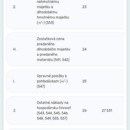
nehmotnému
2.
majetku a
23
dlhodobému
hmotnému majetku
(+/-) (553)
Zostatková cena
predaného
H.
dlhodobého majetku
24
a predaného
materiálu (541, 542)
Opravné položky k
I.
pohľadávkam (+/-)
25
(547)
Ostatné náklady na
hospodársku činnosť
J.
26
27 531
(543, 544, 545, 546,
548, 549, 555, 557)