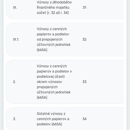
Výnosy z dlhodobého
IX.
finančného majetku
31
súčet (r. 32 až r. 34)
Výnosy z cenných
papierov a podielov
IX.1.
od prepojených
32
účtovných jednotiek
(665A)
Výnosy z cenných
papierov a podielov v
podielovej účasti
2.
okrem výnosov
33
prepojených
účtovných jednotiek
(665A)
Ostatné výnosy z
3.
cenných papierov a
34
podielov (665A)