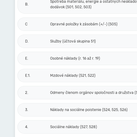
Spotreba materiálu, energie a ostatných nesklad
B.
dodávok (501, 502, 503)
C
Opravné položky k zásobám (+/-) (505)
D.
Služby (účtová skupina 51)
E.
Osobné náklady (r. 16 až r. 19)
E.1.
Mzdové náklady (521, 522)
2.
Odmeny členom orgánov spoločnosti a družstva (
3.
Náklady na sociálne poistenie (524, 525, 526)
4.
Sociálne náklady (527, 528)