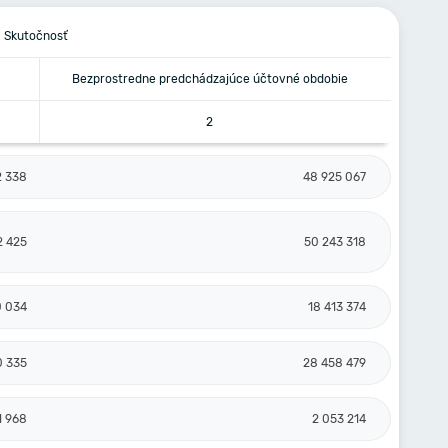
Skutočnosť
Bezprostredne predchádzajúce účtovné obdobie
2
2 338
48 925 067
2 425
50 243 318
0 034
18 413 374
0 335
28 458 479
1 968
2 053 214