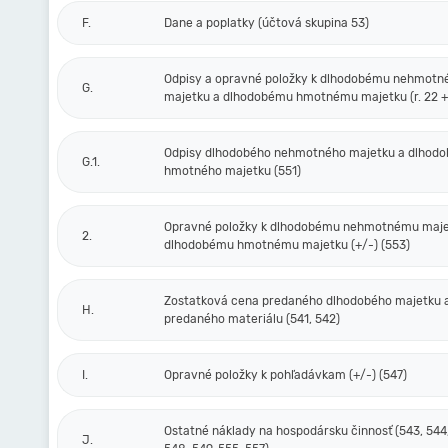
F.
Dane a poplatky (účtová skupina 53)
Odpisy a opravné položky k dlhodobému nehmot
G.
majetku a dlhodobému hmotnému majetku (r. 22 + 
Odpisy dlhodobého nehmotného majetku a dlhod
G.1.
hmotného majetku (551)
Opravné položky k dlhodobému nehmotnému maje
2.
dlhodobému hmotnému majetku (+/-) (553)
Zostatková cena predaného dlhodobého majetku 
H.
predaného materiálu (541, 542)
I.
Opravné položky k pohľadávkam (+/-) (547)
Ostatné náklady na hospodársku činnosť (543, 544,
J.