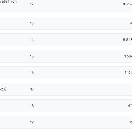
ovateľných
12
70 62
13
4
14
8 84
15
1 68
16
1 19
523)
17
18
41
19
7