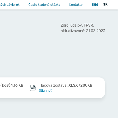
|
SK
ných závierok
Často kladené otázky
Kontakty
ENG
Zdroj údajov: FRSR,
aktualizované: 31.03.2023
eľkosť 436 KB
Tlačová zostava:
XLSX <200KB
Stiahnuť