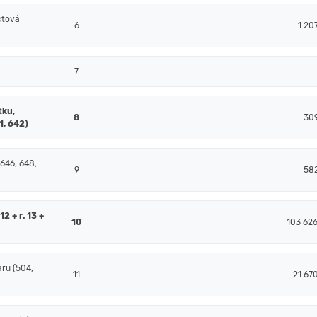
čtová
6
1 20
7
tku,
8
30
1, 642)
 646, 648,
9
58
2 + r. 13 +
10
103 62
ru (504,
11
21 67