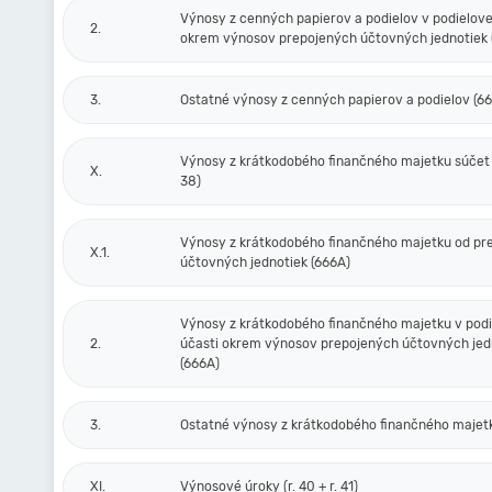
Výnosy z cenných papierov a podielov v podielove
2.
okrem výnosov prepojených účtovných jednotiek 
3.
Ostatné výnosy z cenných papierov a podielov (6
Výnosy z krátkodobého finančného majetku súčet (r
X.
38)
Výnosy z krátkodobého finančného majetku od pr
X.1.
účtovných jednotiek (666A)
Výnosy z krátkodobého finančného majetku v podi
2.
účasti okrem výnosov prepojených účtovných jed
(666A)
3.
Ostatné výnosy z krátkodobého finančného majet
XI.
Výnosové úroky (r. 40 + r. 41)