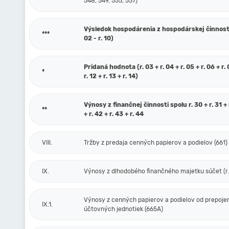
548, 549, 555, 557)
Výsledok hospodárenia z hospodárskej činnosti 
***
02 - r. 10)
Pridaná hodnota (r. 03 + r. 04 + r. 05 + r. 06 + r. 0
*
r. 12 + r. 13 + r. 14)
Výnosy z finančnej činnosti spolu r. 30 + r. 31 + r
**
+ r. 42 + r. 43 + r. 44
VIII.
Tržby z predaja cenných papierov a podielov (661)
IX.
Výnosy z dlhodobého finančného majetku súčet (r. 
Výnosy z cenných papierov a podielov od prepoje
IX.1.
účtovných jednotiek (665A)