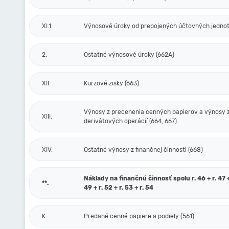
XI.1.
Výnosové úroky od prepojených účtovných jednot
2.
Ostatné výnosové úroky (662A)
XII.
Kurzové zisky (663)
Výnosy z precenenia cenných papierov a výnosy 
XIII.
derivátových operácií (664, 667)
XIV.
Ostatné výnosy z finančnej činnosti (668)
Náklady na finančnú činnosť spolu r. 46 + r. 47 + 
**.
49 + r. 52 + r. 53 + r. 54
K.
Predané cenné papiere a podiely (561)