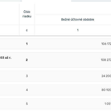
Číslo
riadku
Bežné účtovné obdobie
c
1
1
106 17
03 až r.
2
108 27
3
24 20
4
80 92
5
1 05