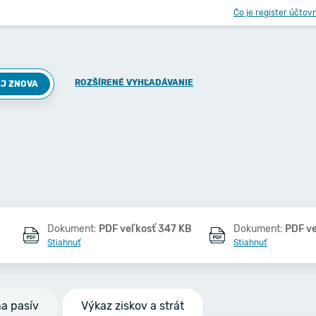
Čo je register účtov
ROZŠÍRENÉ VYHĽADÁVANIE
J ZNOVA
Dokument:
PDF veľkosť 347 KB
Dokument:
PDF v
Stiahnuť
Stiahnuť
na pasív
Výkaz ziskov a strát