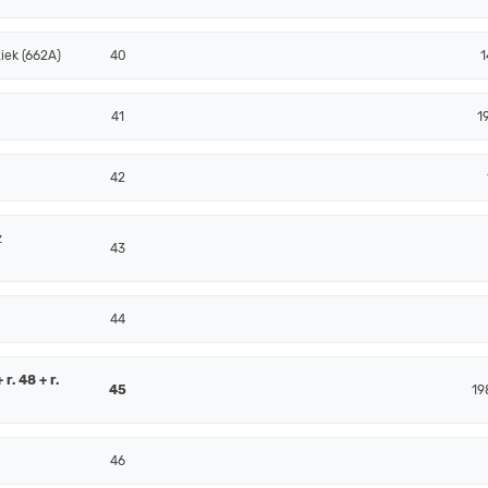
iek (662A)
40
1
41
1
42
z
43
44
r. 48 + r.
45
19
46