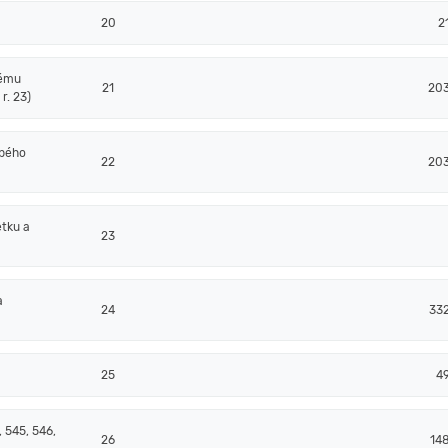
20
2
nému
21
20
r. 23)
obého
22
20
tku a
23
a
24
33
25
4
 545, 546,
26
14