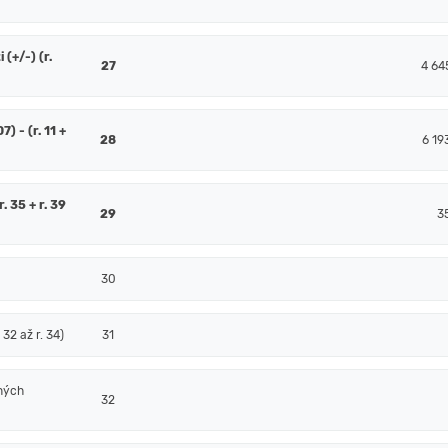
(+/-) (r.
27
4 64
7) - (r. 11 +
28
6 19
. 35 + r. 39
29
3
30
32 až r. 34)
31
ných
32