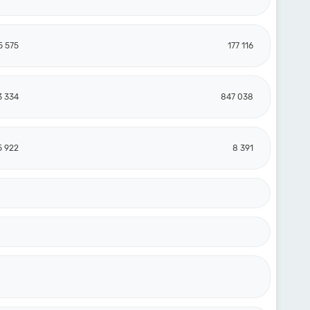
5 575
177 116
3 334
847 038
5 922
8 391