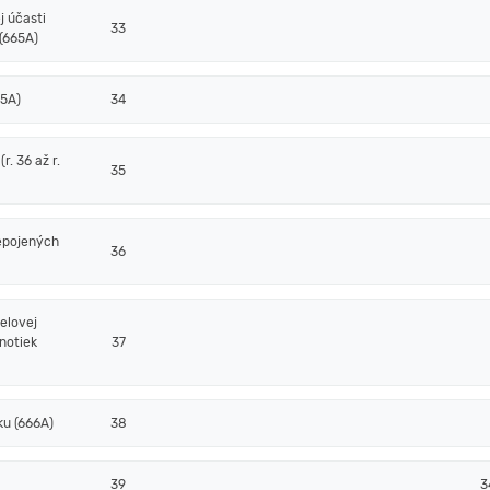
j účasti
33
(665A)
65A)
34
. 36 až r.
35
epojených
36
elovej
notiek
37
ku (666A)
38
39
3