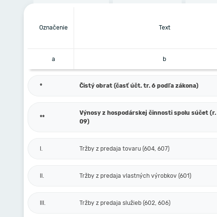
Označenie
Text
a
b
*
Čistý obrat (časť účt. tr. 6 podľa zákona)
Výnosy z hospodárskej činnosti spolu súčet (r. 
**
09)
I.
Tržby z predaja tovaru (604, 607)
II.
Tržby z predaja vlastných výrobkov (601)
III.
Tržby z predaja služieb (602, 606)