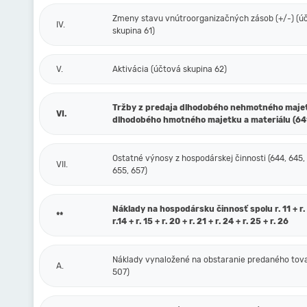
Zmeny stavu vnútroorganizačných zásob (+/-) (ú
IV.
skupina 61)
V.
Aktivácia (účtová skupina 62)
Tržby z predaja dlhodobého nehmotného maje
VI.
dlhodobého hmotného majetku a materiálu (64
Ostatné výnosy z hospodárskej činnosti (644, 645,
VII.
655, 657)
Náklady na hospodársku činnosť spolu r. 11 + r. 1
**
r.14 + r. 15 + r. 20 + r. 21 + r. 24 + r. 25 + r. 26
Náklady vynaložené na obstaranie predaného tova
A.
507)