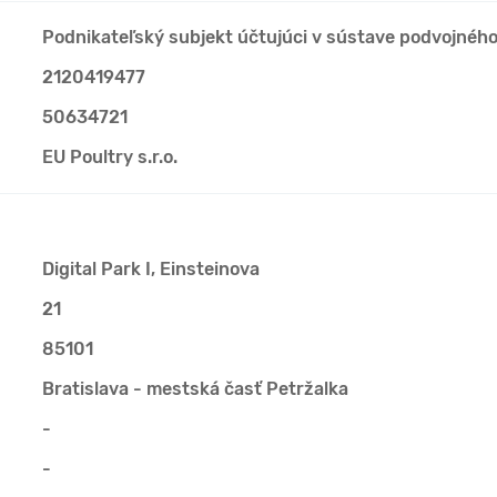
Podnikateľský subjekt účtujúci v sústave podvojnéh
2120419477
50634721
EU Poultry s.r.o.
Digital Park I, Einsteinova
21
85101
Bratislava - mestská časť Petržalka
-
-