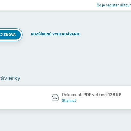
Čo je register účtov
ROZŠÍRENÉ VYHĽADÁVANIE
J ZNOVA
závierky
Dokument:
PDF veľkosť 128 KB
Stiahnuť