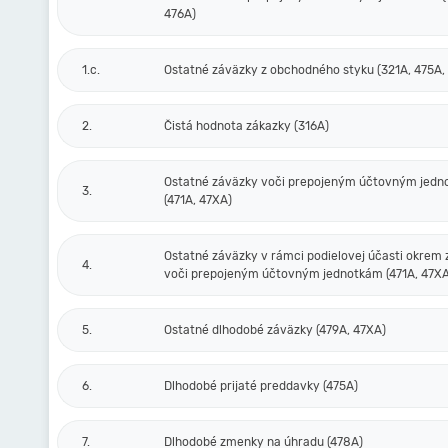
476A)
1.c.
Ostatné záväzky z obchodného styku (321A, 475A,
2.
Čistá hodnota zákazky (316A)
Ostatné záväzky voči prepojeným účtovným jed
3.
(471A, 47XA)
Ostatné záväzky v rámci podielovej účasti okrem
4.
voči prepojeným účtovným jednotkám (471A, 47XA
5.
Ostatné dlhodobé záväzky (479A, 47XA)
6.
Dlhodobé prijaté preddavky (475A)
7.
Dlhodobé zmenky na úhradu (478A)