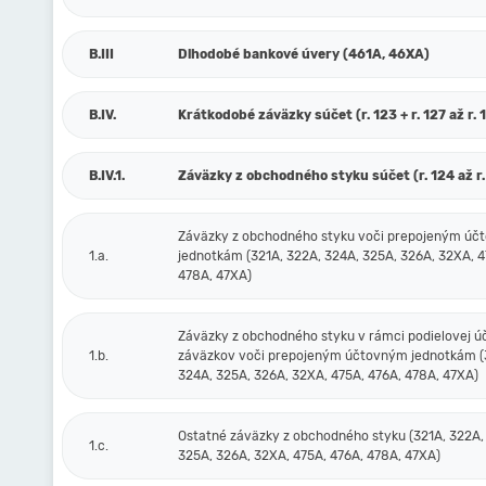
B.III
Dlhodobé bankové úvery (461A, 46XA)
B.IV.
Krátkodobé záväzky súčet (r. 123 + r. 127 až r. 
B.IV.1.
Záväzky z obchodného styku súčet (r. 124 až r.
Záväzky z obchodného styku voči prepojeným ú
1.a.
jednotkám (321A, 322A, 324A, 325A, 326A, 32XA, 4
478A, 47XA)
Záväzky z obchodného styku v rámci podielovej ú
1.b.
záväzkov voči prepojeným účtovným jednotkám (
324A, 325A, 326A, 32XA, 475A, 476A, 478A, 47XA)
Ostatné záväzky z obchodného styku (321A, 322A,
1.c.
325A, 326A, 32XA, 475A, 476A, 478A, 47XA)