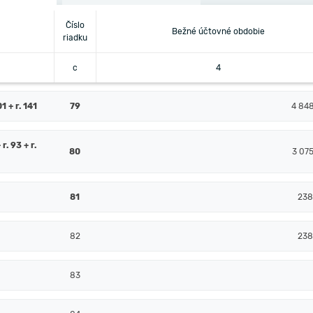
Číslo
Bežné účtovné obdobie
riadku
c
4
 + r. 141
79
4 84
 r. 93 + r.
80
3 07
81
238
82
238
83