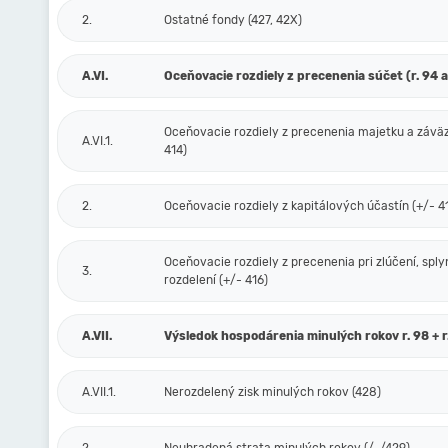
2.
Ostatné fondy (427, 42X)
A.VI.
Oceňovacie rozdiely z precenenia súčet (r. 94 a
Oceňovacie rozdiely z precenenia majetku a závä
A.VI.1.
414)
2.
Oceňovacie rozdiely z kapitálových účastín (+/- 4
Oceňovacie rozdiely z precenenia pri zlúčení, sply
3.
rozdelení (+/- 416)
A.VII.
Výsledok hospodárenia minulých rokov r. 98 + r
A.VII.1.
Nerozdelený zisk minulých rokov (428)