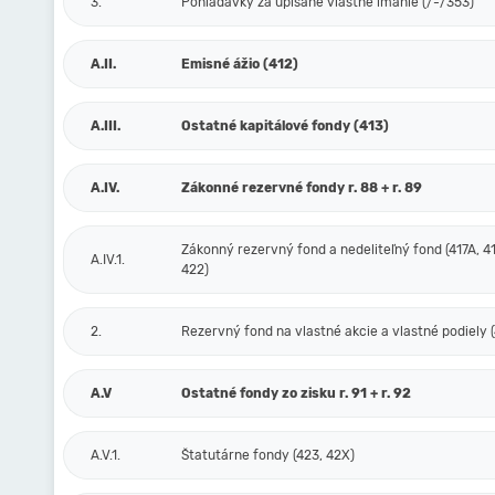
3.
Pohľadávky za upísané vlastné imanie (/-/353)
A.II.
Emisné ážio (412)
A.III.
Ostatné kapitálové fondy (413)
A.IV.
Zákonné rezervné fondy r. 88 + r. 89
Zákonný rezervný fond a nedeliteľný fond (417A, 41
A.IV.1.
422)
2.
Rezervný fond na vlastné akcie a vlastné podiely (
A.V
Ostatné fondy zo zisku r. 91 + r. 92
A.V.1.
Štatutárne fondy (423, 42X)