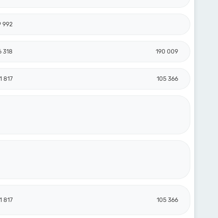
9 992
6 318
190 009
1 817
105 366
1 817
105 366