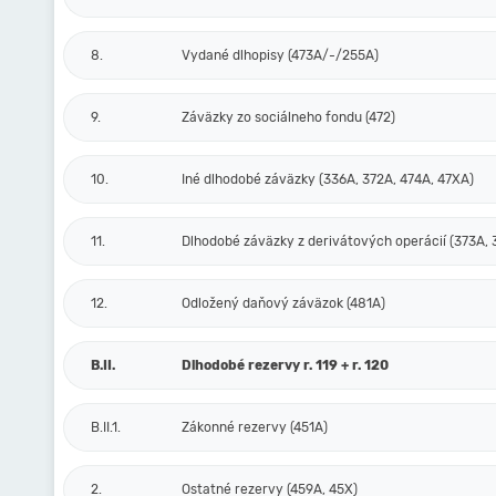
8.
Vydané dlhopisy (473A/-/255A)
9.
Záväzky zo sociálneho fondu (472)
10.
Iné dlhodobé záväzky (336A, 372A, 474A, 47XA)
11.
Dlhodobé záväzky z derivátových operácií (373A, 
12.
Odložený daňový záväzok (481A)
B.II.
Dlhodobé rezervy r. 119 + r. 120
B.II.1.
Zákonné rezervy (451A)
2.
Ostatné rezervy (459A, 45X)