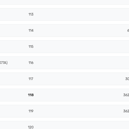
113
114
115
377A)
116
117
30
118
362
119
362
120