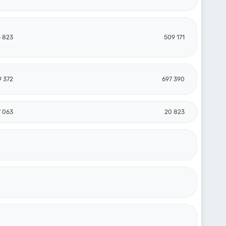
5 823
509 171
9 372
697 390
7 063
20 823