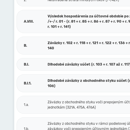
2.
Neuhradená strata minulých rokov (/-/429)
Výsledok hospodárenia za účtovné obdobie po
A.VIII.
/+-/ r. 01 - (r. 81 + r. 85 + r. 86 + r. 87 + r. 90 + r. 
r. 101 + r. 141)
Záväzky r. 102 + r. 118 + r. 121 + r. 122 + r. 136 + r
B.
140
B.I.
Dlhodobé záväzky súčet (r. 103 + r. 107 až r. 117
Dlhodobé záväzky z obchodného styku súčet (r.
B.I.1.
106)
Záväzky z obchodného styku voči prepojeným ú
1.a.
jednotkám (321A, 475A, 476A)
Záväzky z obchodného styku v rámci podielovej ú
1.b.
záväzkov voči prepojeným účtovným jednotkám (