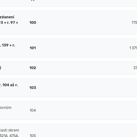
99
 zdanení
93 + r. 97 +
100
77
. 139 + r.
101
1 37
)
102
3
 104 až r.
103
čtovným
104
časti okrem
321A, 475A,
105