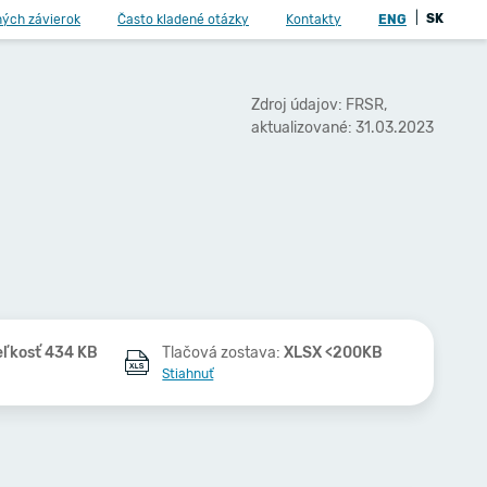
|
SK
ných závierok
Často kladené otázky
Kontakty
ENG
Zdroj údajov: FRSR,
aktualizované: 31.03.2023
eľkosť 434 KB
Tlačová zostava:
XLSX <200KB
Stiahnuť