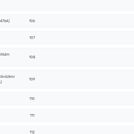
 476A)
106
107
notkám
108
 záväzkov
109
)
110
111
112