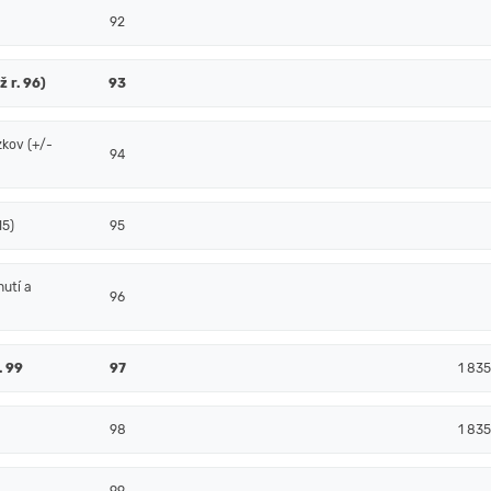
92
ž r. 96)
93
zkov (+/-
94
15)
95
nutí a
96
. 99
97
1 83
98
1 83