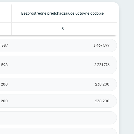
Bezprostredne predchádzajúce účtovné obdobie
5
8 387
3 467 599
5 598
2 331 776
 200
238 200
 200
238 200