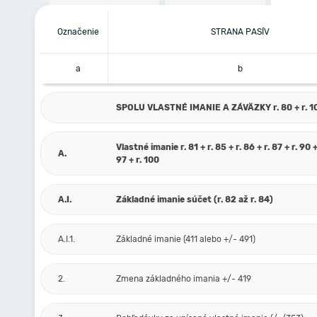
Označenie
STRANA PASÍV
a
b
SPOLU VLASTNÉ IMANIE A ZÁVÄZKY r. 80 + r. 101
Vlastné imanie r. 81 + r. 85 + r. 86 + r. 87 + r. 90 +
A.
97 + r. 100
A.I.
Základné imanie súčet (r. 82 až r. 84)
A.I.1.
Základné imanie (411 alebo +/- 491)
2.
Zmena základného imania +/- 419