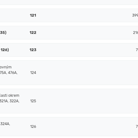
121
39
135)
122
21
 126)
123
7
čtovným
75A, 476A,
124
časti okrem
321A, 322A,
125
 324A,
126
7