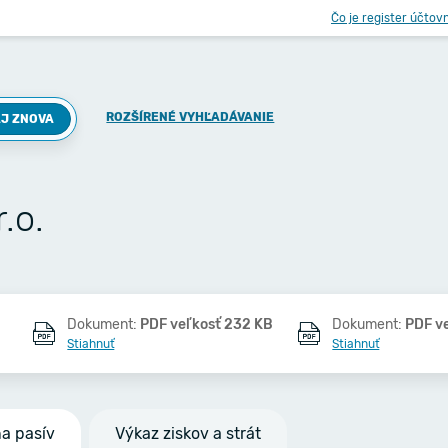
Čo je register účtov
ROZŠÍRENÉ VYHĽADÁVANIE
J ZNOVA
.o.
Dokument:
PDF veľkosť 232 KB
Dokument:
PDF v
Stiahnuť
Stiahnuť
na pasív
Výkaz ziskov a strát