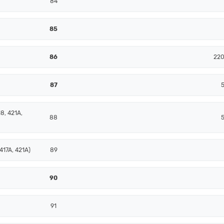
84
85
86
220
87
8, 421A,
88
417A, 421A)
89
90
91