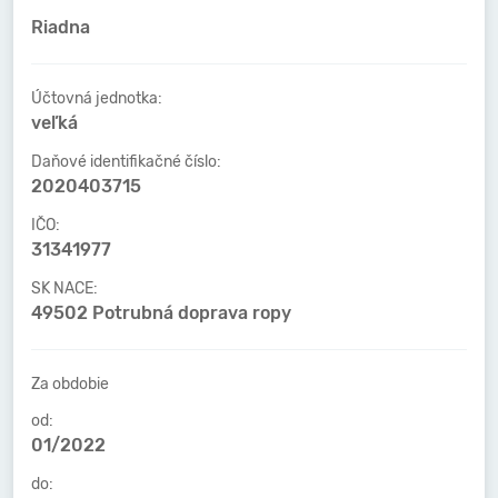
Riadna
Účtovná jednotka:
veľká
Daňové identifikačné číslo:
2020403715
IČO:
31341977
SK NACE:
49502 Potrubná doprava ropy
Za obdobie
od:
01/2022
do: