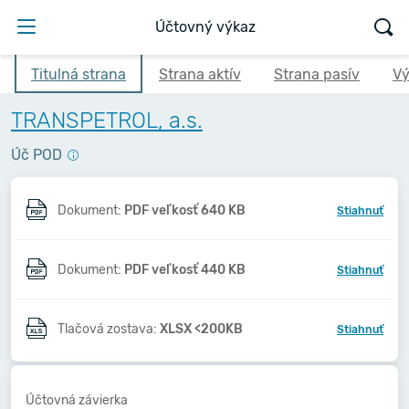
Účtovný výkaz
Titulná strana
Strana aktív
Strana pasív
Vý
TRANSPETROL, a.s.
Úč POD
Dokument:
PDF veľkosť 640 KB
Stiahnuť
Dokument:
PDF veľkosť 440 KB
Stiahnuť
Tlačová zostava:
XLSX <200KB
Stiahnuť
Účtovná závierka