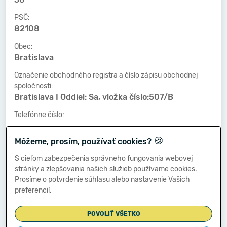
PSČ:
82108
Obec:
Bratislava
Označenie obchodného registra a číslo zápisu obchodnej
spoločnosti:
Bratislava I Oddiel: Sa, vložka číslo:507/B
Telefónne číslo:
-
🍪
Môžeme, prosím, používať cookies?
Faxové číslo:
-
S cieľom zabezpečenia správneho fungovania webovej
stránky a zlepšovania našich služieb používame cookies.
E-mailová adresa:
Prosíme o potvrdenie súhlasu alebo nastavenie Vašich
-
preferencií.
POVOLIŤ VŠETKO
Zostavená dňa: