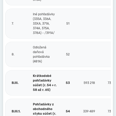
Iné pohľadávky
(335A, 336A,
7.
33XA, 371A,
51
374A, 375A,
378A) - /391A/
Odložená
daňová
8.
52
pohľadávka
(481A)
Krátkodobé
pohľadávky
B.III.
53
593 218
73 02
súčet (r. 54 + r.
58 až r. 65)
Pohľadávky z
obchodného
B.III.1.
54
339 489
73 02
styku súčet (r.