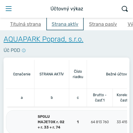
Účtovný výkaz
Titulná strana
Strana aktív
Strana pasív
Vý
AQUAPARK Poprad, s.r.o.
Úč POD
Číslo
Označenie
STRANA AKTÍV
Bežné účtovné 
riadku
Brutto -
Korekcia 
a
b
c
časť 1
časť 2
SPOLU
MAJETOK r. 02
1
64 813 760
33 415 23
+ r. 33 + r. 74