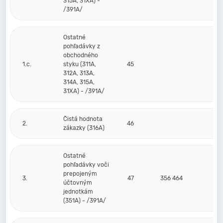
315A, 31XA) -
/391A/
Ostatné
pohľadávky z
obchodného
1.c.
styku (311A,
45
312A, 313A,
314A, 315A,
31XA) - /391A/
Čistá hodnota
2.
46
zákazky (316A)
Ostatné
pohľadávky voči
prepojeným
3.
47
356 464
účtovným
jednotkám
(351A) - /391A/