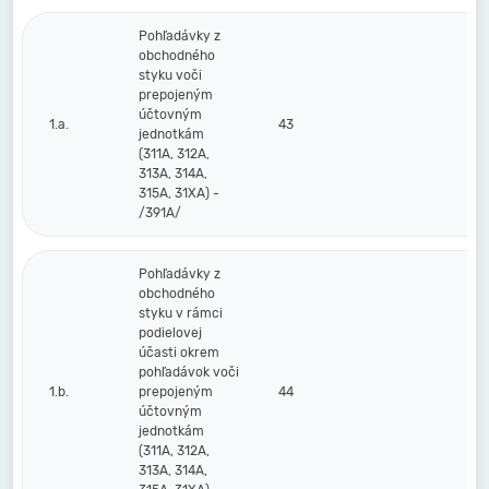
Pohľadávky z
obchodného
styku voči
prepojeným
účtovným
1.a.
43
jednotkám
(311A, 312A,
313A, 314A,
315A, 31XA) -
/391A/
Pohľadávky z
obchodného
styku v rámci
podielovej
účasti okrem
pohľadávok voči
1.b.
prepojeným
44
účtovným
jednotkám
(311A, 312A,
313A, 314A,