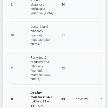
s dobou
9.
viazanosti
30
dlhšou ako
jeden rok (22XA)
Obstarávaný
dlhodobý
10.
finančný
31
majetok (043) -
/096A/
Poskytnuté
preddavky na
dlhodobý
11.
32
finančný
majetok (053) -
/095A/
Obežný
majetok r. 34 +
B.
33
1 159 324
73 02
r. 41 + r. 53 + r.
66 + r. 71