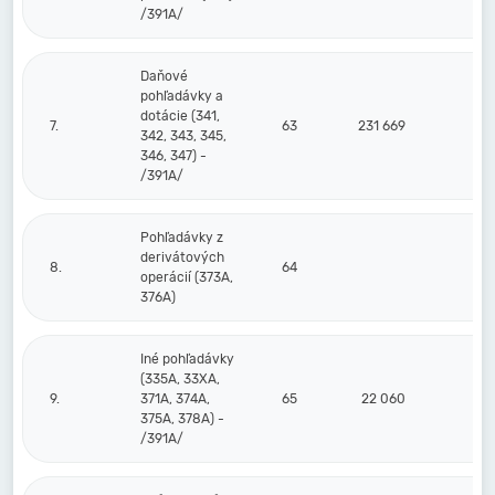
/391A/
Daňové
pohľadávky a
dotácie (341,
7.
63
231 669
342, 343, 345,
346, 347) -
/391A/
Pohľadávky z
derivátových
8.
64
operácií (373A,
376A)
Iné pohľadávky
(335A, 33XA,
9.
371A, 374A,
65
22 060
375A, 378A) -
/391A/