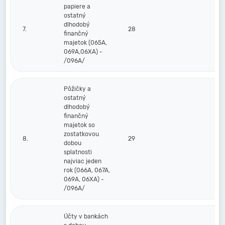
papiere a
ostatný
dlhodobý
7.
28
finančný
majetok (065A,
069A,06XA) -
/096A/
Pôžičky a
ostatný
dlhodobý
finančný
majetok so
zostatkovou
8.
29
dobou
splatnosti
najviac jeden
rok (066A, 067A,
069A, 06XA) -
/096A/
Účty v bankách