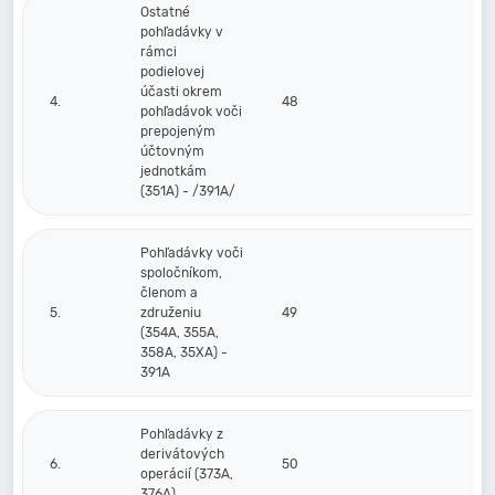
Ostatné
pohľadávky v
rámci
podielovej
účasti okrem
4.
48
pohľadávok voči
prepojeným
účtovným
jednotkám
(351A) - /391A/
Pohľadávky voči
spoločníkom,
členom a
5.
združeniu
49
(354A, 355A,
358A, 35XA) -
391A
Pohľadávky z
derivátových
6.
50
operácií (373A,
376A)