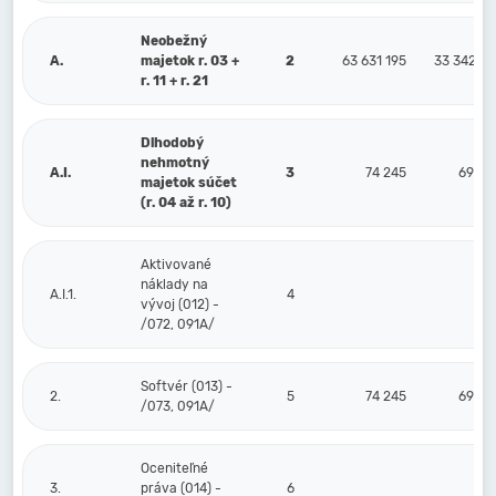
Neobežný
A.
majetok r. 03 +
2
63 631 195
33 342 21
r. 11 + r. 21
Dlhodobý
nehmotný
A.I.
3
74 245
69 66
majetok súčet
(r. 04 až r. 10)
Aktivované
náklady na
A.I.1.
4
vývoj (012) -
/072, 091A/
Softvér (013) -
2.
5
74 245
69 66
/073, 091A/
Oceniteľné
3.
práva (014) -
6