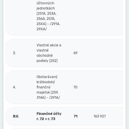
účtovných
jednotkách
(251A, 253A,
256A, 257A,
25XA) - /291A,
29XA/
Vlastné akcie a
vlastné
3.
69
obchodné
podiely (252)
Obstarávaný
krátkodobý
4.
finančný
70
majetok (259,
314A) - /291A/
Finančné účty
B.V.
71
163 927
r. 72 + r. 73