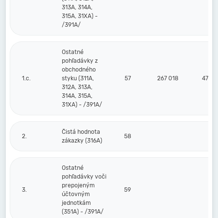
313A, 314A,
315A, 31XA) -
/391A/
Ostatné
pohľadávky z
obchodného
1.c.
styku (311A,
57
267 018
47 32
312A, 313A,
314A, 315A,
31XA) - /391A/
Čistá hodnota
2.
58
zákazky (316A)
Ostatné
pohľadávky voči
prepojeným
3.
59
účtovným
jednotkám
(351A) - /391A/