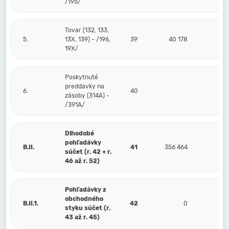
/195/
Tovar (132, 133,
5.
13X, 139) - /196,
39
40 178
19X/
Poskytnuté
preddavky na
6.
40
zásoby (314A) -
/391A/
Dlhodobé
pohľadávky
B.II.
41
356 464
súčet (r. 42 + r.
46 až r. 52)
Pohľadávky z
obchodného
B.II.1.
42
0
styku súčet (r.
43 až r. 45)