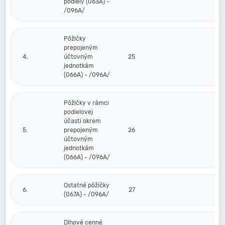
podiely (063A) -
/096A/
Pôžičky
prepojeným
4.
účtovným
25
jednotkám
(066A) - /096A/
Pôžičky v rámci
podielovej
účasti okrem
5.
prepojeným
26
účtovným
jednotkám
(066A) - /096A/
Ostatné pôžičky
6.
27
(067A) - /096A/
Dlhové cenné