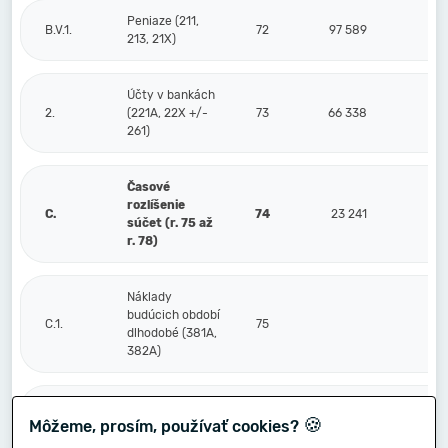
Peniaze (211,
B.V.1.
72
97 589
213, 21X)
Účty v bankách
2.
(221A, 22X +/-
73
66 338
261)
Časové
rozlíšenie
C.
74
23 241
súčet (r. 75 až
r. 78)
Náklady
budúcich období
C.1.
75
dlhodobé (381A,
382A)
Náklady
🍪
Môžeme, prosím, používať cookies?
budúcich období
2.
76
10 248
krátkodobé