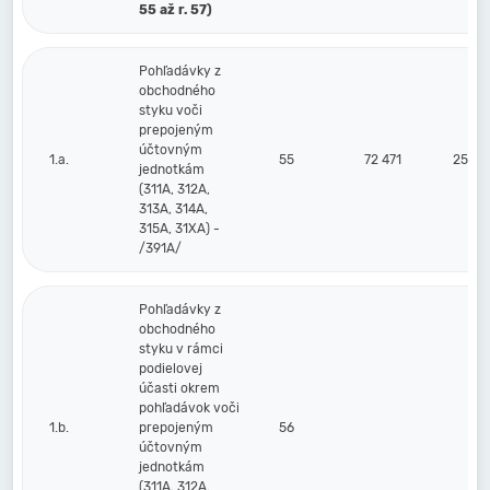
55 až r. 57)
Pohľadávky z
obchodného
styku voči
prepojeným
účtovným
1.a.
55
72 471
25 69
jednotkám
(311A, 312A,
313A, 314A,
315A, 31XA) -
/391A/
Pohľadávky z
obchodného
styku v rámci
podielovej
účasti okrem
pohľadávok voči
1.b.
prepojeným
56
účtovným
jednotkám
(311A, 312A,