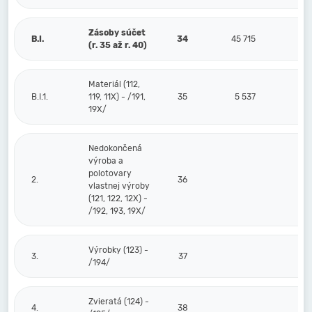
Zásoby súčet
B.I.
34
45 715
(r. 35 až r. 40)
Materiál (112,
B.I.1.
119, 11X) - /191,
35
5 537
19X/
Nedokončená
výroba a
polotovary
2.
36
vlastnej výroby
(121, 122, 12X) -
/192, 193, 19X/
Výrobky (123) -
3.
37
/194/
Zvieratá (124) -
4.
38