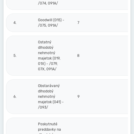
/074, 091A/
Goodwill (015) -
4.
7
/075, 091A/
Ostatný
dlhodobý
nehmotný
5.
8
majetok (019,
01X) - /079,
07X, 091A/
Obstarávaný
dlhodobý
6.
nehmotný
9
majetok (041) -
/093/
Poskytnuté
preddavky na