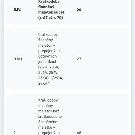
Krátkodobý
finančný
B.IV.
66
majetok súčet
(r. 67 až r. 70)
Krátkodobý
finančný
majetok v
prepojených
účtovných
B.IV.1.
67
jednotkách
(251A, 253A,
256A, 257A,
25XA) - /291A,
29XA/
Krátkodobý
finančný
majetok bez
krátkodobého
finančného
majetku v
2.
prepojených
68