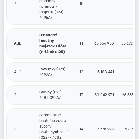
dlhodobý
7.
10
nehmotný
majetok (051) -
/095A/
Dlhodobý
hmotný
A.II.
11
63 556 950
33 272 55
majetok súčet
(r. 12 až r. 20)
Pozemky (031) -
A.II.1.
12
5 188 441
/092A/
Stavby (021) -
2.
13
50 042 931
26 555 27
/081, 092A/
Samostatné
hnuteľné veci a
súbory
3.
14
7 278 923
6 717 28
hnuteľných vecí
(022) - /082,