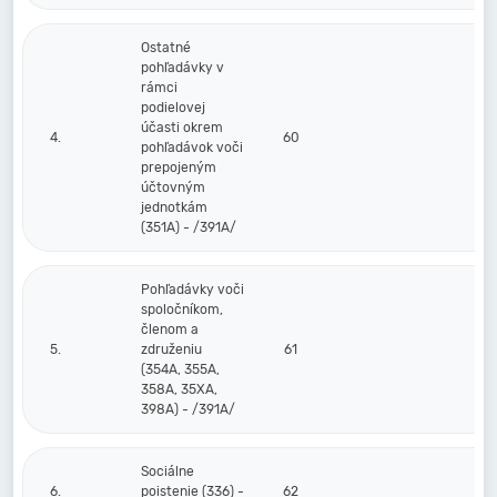
Ostatné
pohľadávky v
rámci
podielovej
účasti okrem
4.
60
pohľadávok voči
prepojeným
účtovným
jednotkám
(351A) - /391A/
Pohľadávky voči
spoločníkom,
členom a
5.
združeniu
61
(354A, 355A,
358A, 35XA,
398A) - /391A/
Sociálne
6.
poistenie (336) -
62