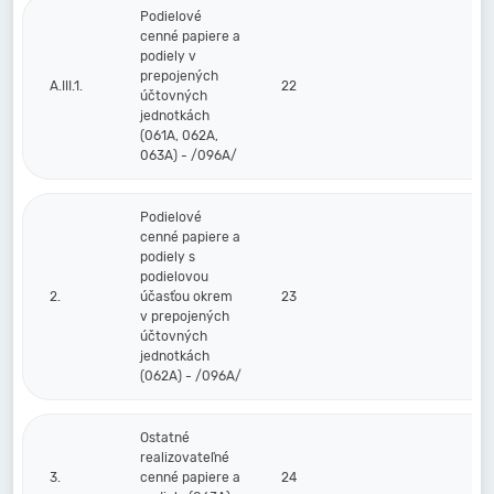
Podielové
cenné papiere a
podiely v
prepojených
A.III.1.
22
účtovných
jednotkách
(061A, 062A,
063A) - /096A/
Podielové
cenné papiere a
podiely s
podielovou
2.
účasťou okrem
23
v prepojených
účtovných
jednotkách
(062A) - /096A/
Ostatné
realizovateľné
3.
cenné papiere a
24