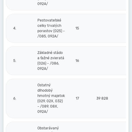
092A/
Pestovateľské
celky trvalých
4.
15
porastov (025) -
/085, 092A/
Základné stádo
a ťažné zvieratá
5.
16
(026) - /086,
092A/
Ostatný
dlhodobý
hmotný majetok
6.
17
39 828
(029, 02X, 032)
- /089, 08X,
092A/
Obstarávaný