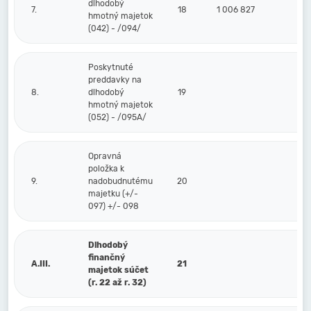
dlhodobý
7.
18
1 006 827
hmotný majetok
(042) - /094/
Poskytnuté
preddavky na
8.
dlhodobý
19
hmotný majetok
(052) - /095A/
Opravná
položka k
9.
nadobudnutému
20
majetku (+/-
097) +/- 098
Dlhodobý
finančný
A.III.
21
majetok súčet
(r. 22 až r. 32)