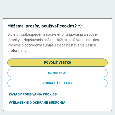
🍪
Môžeme, prosím, používať cookies?
S cieľom zabezpečenia správneho fungovania webovej
stránky a zlepšovania našich služieb používame cookies.
Prosíme o potvrdenie súhlasu alebo nastavenie Vašich
preferencií.
POVOLIŤ VŠETKO
ODMIETNUŤ
ZOBRAZIŤ DETAILY
ZÁSADY POUŽÍVANIA COOKIES
Copyright © 2011-2026
VYHLÁSENIE O OCHRANE SÚKROMIA
Ministerstvo financií Slovenskej republiky