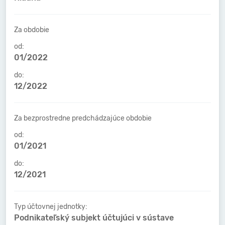
Za obdobie
od:
01/2022
do:
12/2022
Za bezprostredne predchádzajúce obdobie
od:
01/2021
do:
12/2021
Typ účtovnej jednotky:
Podnikateľský subjekt účtujúci v sústave