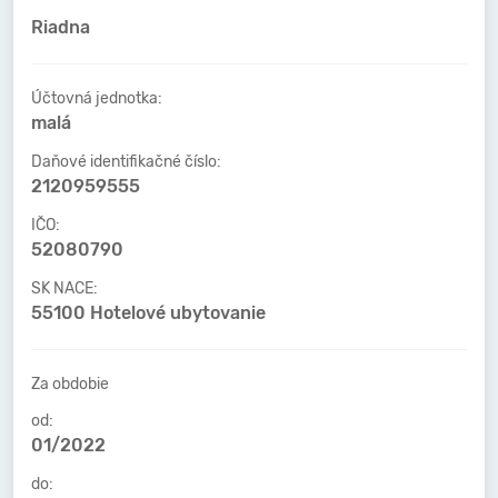
Riadna
Účtovná jednotka:
malá
Daňové identifikačné číslo:
2120959555
IČO:
52080790
SK NACE:
55100 Hotelové ubytovanie
Za obdobie
od:
01/2022
do: