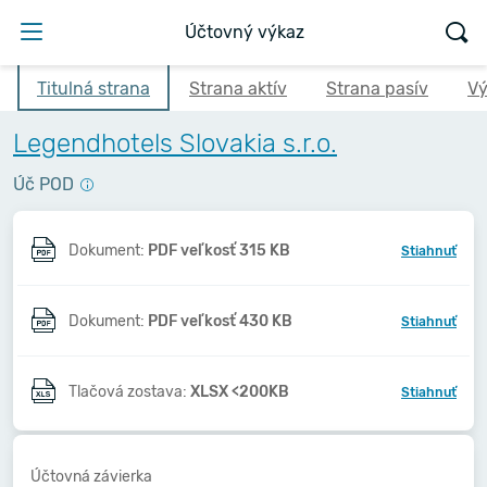
Účtovný výkaz
Titulná strana
Strana aktív
Strana pasív
Vý
Legendhotels Slovakia s.r.o.
Úč POD
Dokument:
PDF veľkosť 315 KB
Stiahnuť
Dokument:
PDF veľkosť 430 KB
Stiahnuť
Tlačová zostava:
XLSX <200KB
Stiahnuť
Účtovná závierka