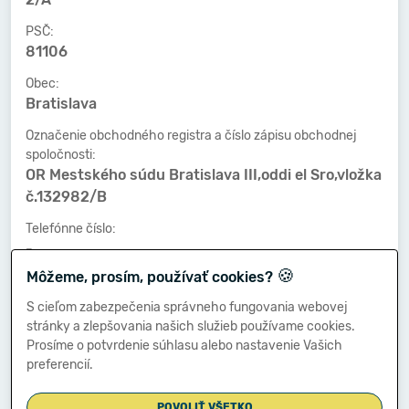
PSČ:
81106
Obec:
Bratislava
Označenie obchodného registra a číslo zápisu obchodnej
spoločnosti:
OR Mestského súdu Bratislava III,oddi el Sro,vložka
č.132982/B
Telefónne číslo:
-
🍪
Môžeme, prosím, používať cookies?
Faxové číslo:
-
S cieľom zabezpečenia správneho fungovania webovej
stránky a zlepšovania našich služieb používame cookies.
E-mailová adresa:
Prosíme o potvrdenie súhlasu alebo nastavenie Vašich
-
preferencií.
POVOLIŤ VŠETKO