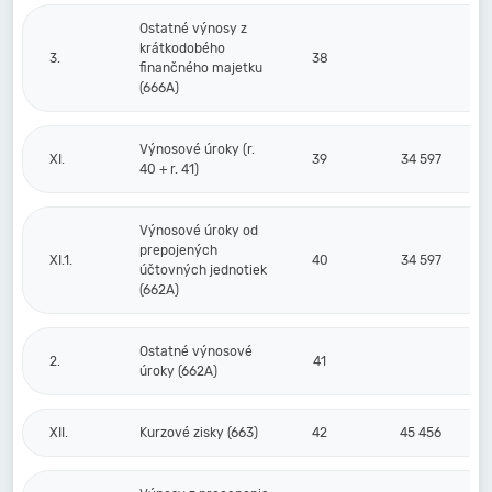
Ostatné výnosy z
krátkodobého
3.
38
finančného majetku
(666A)
Výnosové úroky (r.
XI.
39
34 597
40 + r. 41)
Výnosové úroky od
prepojených
XI.1.
40
34 597
účtovných jednotiek
(662A)
Ostatné výnosové
2.
41
úroky (662A)
XII.
Kurzové zisky (663)
42
45 456