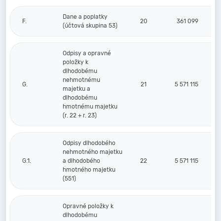
Dane a poplatky
F.
20
361 099
(účtová skupina 53)
Odpisy a opravné
položky k
dlhodobému
nehmotnému
G.
21
5 571 115
majetku a
dlhodobému
hmotnému majetku
(r. 22 + r. 23)
Odpisy dlhodobého
nehmotného majetku
G.1.
a dlhodobého
22
5 571 115
hmotného majetku
(551)
Opravné položky k
dlhodobému