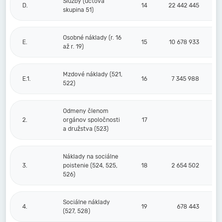
Služby (účtová
D.
14
22 442 445
skupina 51)
Osobné náklady (r. 16
E.
15
10 678 933
až r. 19)
Mzdové náklady (521,
E.1.
16
7 345 988
522)
Odmeny členom
2.
orgánov spoločnosti
17
a družstva (523)
Náklady na sociálne
3.
poistenie (524, 525,
18
2 654 502
526)
Sociálne náklady
4.
19
678 443
(527, 528)