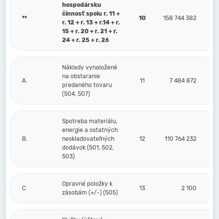
hospodársku
činnosť spolu r. 11 +
**
10
158 744 382
r. 12 + r. 13 + r.14 + r.
15 + r. 20 + r. 21 + r.
24 + r. 25 + r. 26
Náklady vynaložené
na obstaranie
A.
11
7 484 872
predaného tovaru
(504, 507)
Spotreba materiálu,
energie a ostatných
B.
neskladovateľných
12
110 764 232
dodávok (501, 502,
503)
Opravné položky k
C
13
2 100
zásobám (+/-) (505)