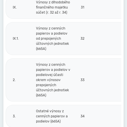
Výnosy z dlhodobého
IX.
finančného majetku
31
súčet (r. 32 až r. 34)
Výnosy z cenných
papierov a podielov
IX.1.
od prepojených
32
účtovných jednotiek
(665A)
Výnosy z cenných
papierov a podielov v
podielovej účasti
2.
okrem výnosov
33
prepojených
účtovných jednotiek
(665A)
Ostatné výnosy z
3.
cenných papierov a
34
podielov (665A)