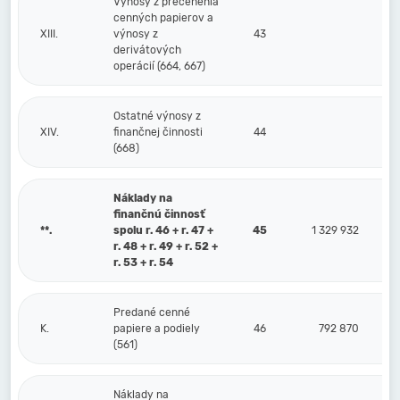
Výnosy z precenenia
cenných papierov a
XIII.
výnosy z
43
derivátových
operácií (664, 667)
Ostatné výnosy z
XIV.
finančnej činnosti
44
(668)
Náklady na
finančnú činnosť
**.
spolu r. 46 + r. 47 +
45
1 329 932
r. 48 + r. 49 + r. 52 +
r. 53 + r. 54
Predané cenné
K.
papiere a podiely
46
792 870
(561)
Náklady na