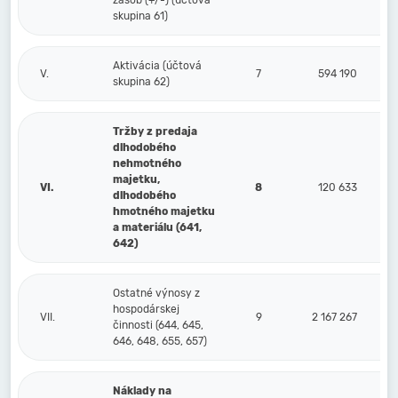
zásob (+/-) (účtová
skupina 61)
Aktivácia (účtová
V.
7
594 190
skupina 62)
Tržby z predaja
dlhodobého
nehmotného
majetku,
VI.
8
120 633
dlhodobého
hmotného majetku
a materiálu (641,
642)
Ostatné výnosy z
hospodárskej
VII.
9
2 167 267
činnosti (644, 645,
646, 648, 655, 657)
Náklady na