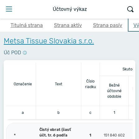
Účtovný výkaz
Titulná strana
Strana aktív
Strana pasív
Vý
Metsa Tissue Slovakia s.r.o.
Úč POD
Skutočno
Číslo
Be
Označenie
Text
Bežné
riadku
pre
účtovné
obdobie
a
b
c
1
Čistý obrat (časť
*
účt. tr. 6 podľa
1
151 840 602