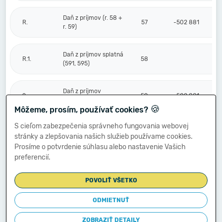
Daň z príjmov (r. 58 +
R.
57
-502 881
r. 59)
Daň z príjmov splatná
R.1.
58
(591, 595)
Daň z príjmov
2.
59
-502 881
odložená (+/-) (592)
🍪
Môžeme, prosím, používať cookies?
S cieľom zabezpečenia správneho fungovania webovej
Prevod podielov na
stránky a zlepšovania našich služieb používame cookies.
výsledku
S.
hospodárenia
60
Prosíme o potvrdenie súhlasu alebo nastavenie Vašich
spoločníkom (+/-
preferencií.
596)
POVOLIŤ VŠETKO
Výsledok
hospodárenia za
ODMIETNUŤ
****
účtovné obdobie po
61
-505 238
zdanení (+/-) (r. 56
ZOBRAZIŤ DETAILY