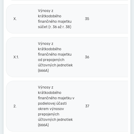
Výnosy z
krátkodobého
X.
35
finančného majetku
súčet (r. 36 až r. 38)
Výnosy z
krátkodobého
finančného majetku
X.1.
36
od prepojených
účtovných jednotiek
(666A)
Výnosy z
krátkodobého
finančného majetku v
podielovej účasti
2.
37
okrem výnosov
prepojených
účtovných jednotiek
(666A)