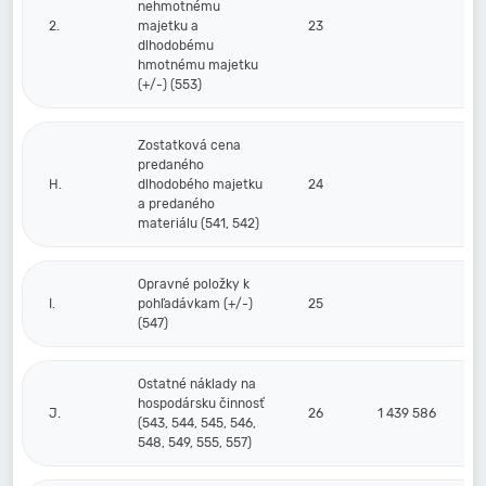
nehmotnému
2.
majetku a
23
dlhodobému
hmotnému majetku
(+/-) (553)
Zostatková cena
predaného
H.
dlhodobého majetku
24
a predaného
materiálu (541, 542)
Opravné položky k
I.
pohľadávkam (+/-)
25
(547)
Ostatné náklady na
hospodársku činnosť
J.
26
1 439 586
(543, 544, 545, 546,
548, 549, 555, 557)