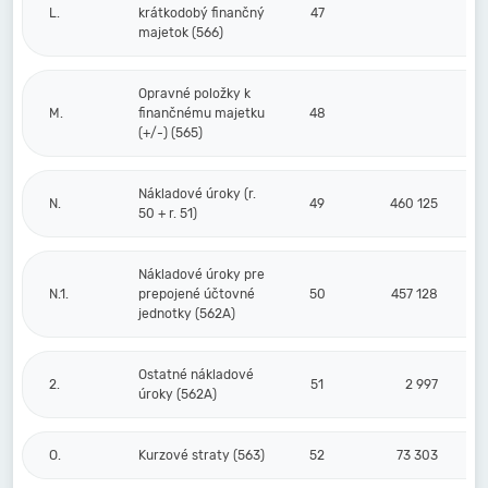
L.
krátkodobý finančný
47
majetok (566)
Opravné položky k
M.
finančnému majetku
48
(+/-) (565)
Nákladové úroky (r.
N.
49
460 125
50 + r. 51)
Nákladové úroky pre
N.1.
prepojené účtovné
50
457 128
jednotky (562A)
Ostatné nákladové
2.
51
2 997
úroky (562A)
O.
Kurzové straty (563)
52
73 303