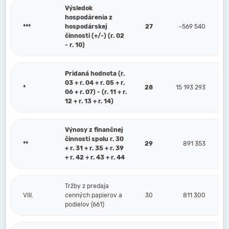
Výsledok
hospodárenia z
***
hospodárskej
27
-569 540
činnosti (+/-) (r. 02
- r. 10)
Pridaná hodnota (r.
03 + r. 04 + r. 05 + r.
*
28
15 193 293
06 + r. 07) - (r. 11 + r.
12 + r. 13 + r. 14)
Výnosy z finančnej
činnosti spolu r. 30
**
29
891 353
+ r. 31 + r. 35 + r. 39
+ r. 42 + r. 43 + r. 44
Tržby z predaja
VIII.
cenných papierov a
30
811 300
podielov (661)