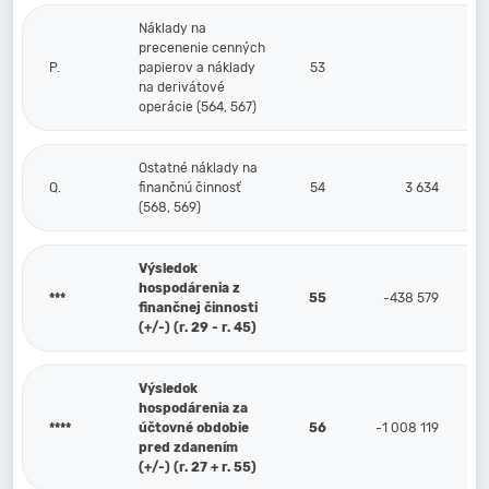
Náklady na
precenenie cenných
P.
papierov a náklady
53
na derivátové
operácie (564, 567)
Ostatné náklady na
Q.
finančnú činnosť
54
3 634
(568, 569)
Výsledok
hospodárenia z
***
55
-438 579
finančnej činnosti
(+/-) (r. 29 - r. 45)
Výsledok
hospodárenia za
****
účtovné obdobie
56
-1 008 119
pred zdanením
(+/-) (r. 27 + r. 55)