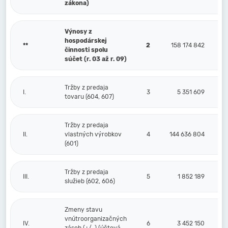
zákona)
Výnosy z
hospodárskej
**
2
158 174 842
činnosti spolu
súčet (r. 03 až r. 09)
Tržby z predaja
I.
3
5 351 609
tovaru (604, 607)
Tržby z predaja
II.
vlastných výrobkov
4
144 636 804
(601)
Tržby z predaja
III.
5
1 852 189
služieb (602, 606)
Zmeny stavu
vnútroorganizačných
IV.
6
3 452 150